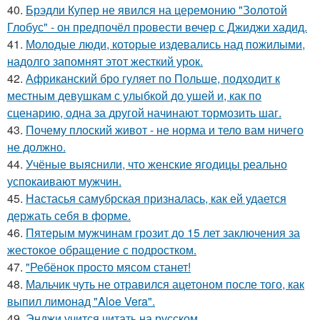
40.
Брэдли Купер не явился на церемонию "Золотой
Глобус" - он предпочёл провести вечер с Джиджи хадид.
41.
Молодые люди, которые издевались над пожилыми,
надолго запомнят этот жесткий урок.
42.
Африканский бро гуляет по Польше, подходит к
местным девушкам с улыбкой до ушей и, как по
сценарию, одна за другой начинают тормозить шаг.
43.
Почему плоский живот - не норма и тело вам ничего
не должно.
44.
Учёные выяснили, что женские ягодицы реально
успокаивают мужчин.
45.
Настасья самубрская призналась, как ей удается
держать себя в форме.
46.
Пятерым мужчинам грозит до 15 лет заключения за
жестокое обращение с подростком.
47.
"Ребёнок просто мясом станет!
48.
Мальчик чуть не отравился ацетоном после того, как
выпил лимонад "Aloe Vera".
49.
Энджи учится читать на русском.