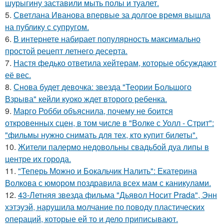
шурыгину заставили мыть полы и туалет.
5.
Светлана Иванова впервые за долгое время вышла
на публику с супругом.
6.
В интернете набирает популярность максимально
простой рецепт летнего десерта.
7.
Настя федько ответила хейтерам, которые обсуждают
её вес.
8.
Снова будет девочка: звезда "Теории Большого
Взрыва" кейли куоко ждет второго ребенка.
9.
Марго Робби объяснила, почему не боится
откровенных сцен, в том числе в "Волке с Уолл - Стрит":
"фильмы нужно снимать для тех, кто купит билеты".
10.
Жители палермо недовольны свадьбой дуа липы в
центре их города.
11.
"Теперь Можно и Бокальчик Налить": Екатерина
Волкова с юмором поздравила всех мам с каникулами.
12.
43-Летняя звезда фильма "Дьявол Носит Prada", Энн
хэтэуэй, нарушила молчание по поводу пластических
операций, которые ей то и дело приписывают.