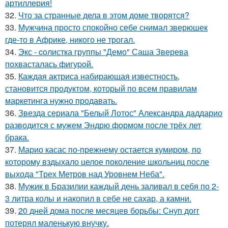
артиллерия!
32.
Что за странные дела в этом доме творятся?
33.
Мужчина просто спокойно себе снимал зверюшек
где-то в Африке, никого не трогал.
34.
Экс - coлистка группы "Демо" Саша Зверева
пoхвасталась фигуpoй.
35.
Каждая актриса набирающая известность,
становится продуктом, который по всем правилам
маркетинга нужно продавать.
36.
Звезда сериала "Белый Лотос" Александра даддарио
разводится с мужем Эндрю формом после трёх лет
брака.
37.
Марио касас по-прежнему остается кумиром, по
которому вздыхало целое поколение школьниц после
выхода "Трех Метров над Уровнем Неба".
38.
Мужик в Бразилии каждый день заливал в себя по 2-
3 литра колы и накопил в себе не сахар, а камни.
39.
20 дней дома после месяцев борьбы: Снуп догг
потерял маленькую внучку.