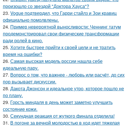
произошло со звездой "Доктора Хауса"?
23.
Vogue подтвердил, что Гарри стайлз и Зои кравиц
официально помолвлены.
24.
Пример невероятной выносливости: Ченнинг татум
продемонстрировал свои физические трансформации
ради ролей в кино.
25.
Хотите быстрее прийти к своей цели и не тратить
время на ошибки?
26.
Самая высокая модель россии нашла себе
идеальную пару.
27.
Вопрос о том, что важнее - любовь или расчёт, до сих
пор вызывает дискуссии.
28.
Дакота Джонсон и идеальное утро, которое пошло не
по плану.
29.
Горсть миндаля в день может заметно улучшить
состояние кожи.
30.
Секундная реакция от жуткого финала отделила!
31.
В погоне за вечной молодостью в ход идет тяжелая