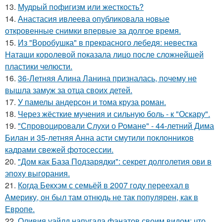
13.
Мудрый пофигизм или жесткость?
14.
Анастасия ивлеева опубликовала новые
откровенные снимки впервые за долгое время.
15.
Из "Воробушка" в прекрасного лебедя: невестка
Наташи королевой показала лицо после сложнейшей
пластики челюсти.
16.
36-Летняя Алина Ланина призналась, почему не
вышла замуж за отца своих детей.
17.
У памелы андерсон и тома круза роман.
18.
Через жёсткие мучения и сильную боль - к "Оскару".
19.
"Спровоцировали Слухи о Романе" - 44-летний Дима
Билан и 35-летняя Анна асти смутили поклонников
кадрами свежей фотосессии.
20.
"Дом как База Подзарядки": секрет долголетия ови в
эпоху выгорания.
21.
Когда Бекхэм с семьёй в 2007 году переехал в
Америку, он был там отнюдь не так популярен, как в
Европе.
22.
Оливия уайлд напугала фанатов своим видом: что