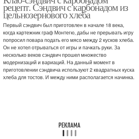
Сэндвич с яичницей
Сэндвич с тунцом
рецепт. Сэндвич с карбонадом из
цельнозернового хлеба
Первый сэндвич был приготовлен в начале 18 века,
когда картежник граф Монтегю, дабы не прерывать игру
Сэндвич с курицей
Сэндвич с бананами
попросил повара подать его мясо между 2 кусков хлеба.
Он не хотел отрываться от игры и пачкать руки. За
несколько веков сэндвич прошел множество
модернизаций и вариаций. На данный момент в
Сэндвичи в
Сэндвич с чиабаттой
приготовлении сэндвича используют 2 квадратных куска
сэндвичнице
хлеба для тостов. И между ними располагается начинка.
Итальянский сэндвич
Сэндвич на чиабатте
Треугольные сэндвичи