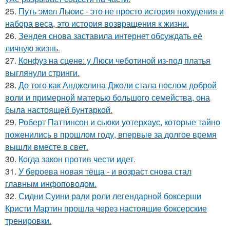
25.
Путь эмел Льюис - это не просто история похудения и
набора веса, это история возвращения к жизни.
26.
Зендея снова заставила интернет обсуждать её
личную жизнь.
27.
Конфуз на сцене: у Люси чеботиной из-под платья
выглянули стринги.
28.
До того как Анджелина Джоли стала послом доброй
воли и примерной матерью большого семейства, она
была настоящей бунтаркой.
29.
Роберт Паттинсон и сьюки уотерхаус, которые тайно
поженились в прошлом году, впервые за долгое время
вышли вместе в свет.
30.
Когда закон против чести идет.
31.
У бероева новая тёща - и возраст снова стал
главным инфоповодом.
32.
Сидни Суини ради роли легендарной боксерши
Кристи Мартин прошла через настоящие боксерские
тренировки.