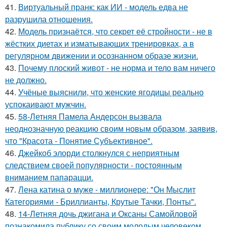
41.
Виртуальный пранк: как ИИ - модель едва не
разрушила отношения.
42.
Модель признаётся, что секрет её стройности - не в
жёстких диетах и изматывающих тренировках, а в
регулярном движении и осознанном образе жизни.
43.
Почему плоский живот - не норма и тело вам ничего
не должно.
44.
Учёные выяснили, что женские ягодицы реально
успокаивают мужчин.
45.
58-Летняя Памела Андерсон вызвала
неоднозначную реакцию своим новым образом, заявив,
что "Красота - Понятие Субъективное".
46.
Джейкоб элорди столкнулся с неприятным
следствием своей популярности - постоянным
вниманием папарацци.
47.
Лена катина о муже - миллионере: "Он Мыслит
Категориями - Бриллианты, Крутые Тачки, Понты".
48.
14-Летняя дочь джигана и Оксаны Самойловой
познакомила публику со своим молодым человеком.