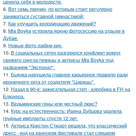
ценила себя в молодости.
6.
Вот семь причин, по которым стоит регулярно
заниматься суставной гимнастикой:
7.
Как улучшить координацию движений?
8.
Mia Boyka устроила яркую фотосессию на отдыхе в
Дубае.
9.
Новые фото дафни кин.
10.
В социальных сетях разгорелся конфликт вокруг
свежего сингла певицы и актрисы Mia Boyka под
названием "Экспонат".
11.
Бьянка нарушила главное карьерное правило ради
ироничного хита от создателя "Царицы".
12.
Назад в 90-е: зажигательная степ - аэробика в FH на
Блюхера.
13.
Ведьминские гены или честный люкс?
14.
Курс на естественность: Ирина Дубцова удалила
грудные импланты спустя 12 лет.
15.
Актриса Кристен Стюарт решила, что классический
дресс - код на каннском фестивале стал слишком