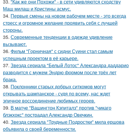
33.
"Как же они Похожи" - в сети удивляются сходству
Маш милаш и Кристины асмус.
34.
Первые смены на новом рабочем месте - это всегда
стресс и огромное желание проявить себя с лучшей
стороны.
35.
Современные тенденции в одежде удивление
вызывают.
36.
Фильм "Горничная" с сидни Суини стал самым
успешным проектом в её карьере.
37.
Звезда сериала "Белый Лотос" Александра даддарио
разводится с мужем Эндрю формом после трёх лет
брака.
38.
Поклонники старых добрых ситкомов могут
открывать шампанское - судя по всему, нас ждет
эпичное воссоединение любимых героев.
39.
В матче "Вашингтон Кэпиталз" против "чикаго
блэкхокс" пострадал Александр Овечкин.
40.
Звезда сериала "Трудные Подростки" мила ершова
объявила о своей беременности.