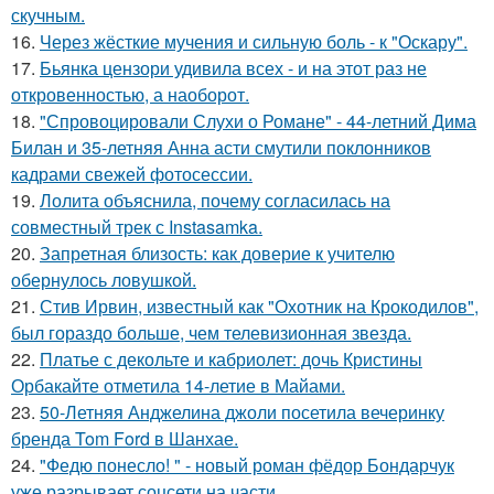
скучным.
16.
Через жёсткие мучения и сильную боль - к "Оскару".
17.
Бьянка цензори удивила всех - и на этот раз не
откровенностью, а наоборот.
18.
"Спровоцировали Слухи о Романе" - 44-летний Дима
Билан и 35-летняя Анна асти смутили поклонников
кадрами свежей фотосессии.
19.
Лолита объяснила, почему согласилась на
совместный трек с Instasamka.
20.
Запретная близость: как доверие к учителю
обернулось ловушкой.
21.
Стив Ирвин, известный как "Охотник на Крокодилов",
был гораздо больше, чем телевизионная звезда.
22.
Платье с декольте и кабриолет: дочь Кристины
Орбакайте отметила 14-летие в Майами.
23.
50-Летняя Анджелина джоли посетила вечеринку
бренда Tom Ford в Шанхае.
24.
"Федю понесло! " - новый роман фёдор Бондарчук
уже разрывает соцсети на части.