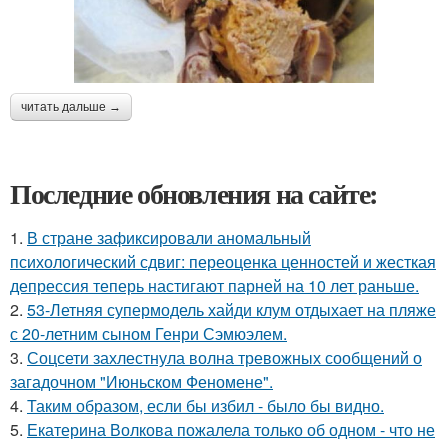
читать дальше →
Последние обновления на сайте:
1.
В стране зафиксировали аномальный
психологический сдвиг: переоценка ценностей и жесткая
депрессия теперь настигают парней на 10 лет раньше.
2.
53-Летняя супермодель хайди клум отдыхает на пляже
с 20-летним сыном Генри Сэмюэлем.
3.
Соцсети захлестнула волна тревожных сообщений о
загадочном "Июньском Феномене".
4.
Таким образом, если бы избил - было бы видно.
5.
Екатерина Волкова пожалела только об одном - что не