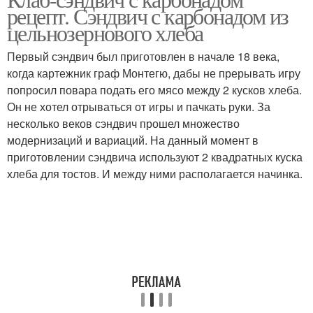
Сэндвич с яичницей
Сэндвич с тунцом
рецепт. Сэндвич с карбонадом из
цельнозернового хлеба
Первый сэндвич был приготовлен в начале 18 века,
когда картежник граф Монтегю, дабы не прерывать игру
Сэндвич с красной
Сэндвич с курицей
попросил повара подать его мясо между 2 кусков хлеба.
Он не хотел отрываться от игры и пачкать руки. За
несколько веков сэндвич прошел множество
модернизаций и вариаций. На данный момент в
Сэндвичи в
Сэндвич с бананами
приготовлении сэндвича используют 2 квадратных куска
сэндвичнице
хлеба для тостов. И между ними располагается начинка.
Итальянский сэндвич
Сэндвич на чиабатте
Треугольные сэндвичи