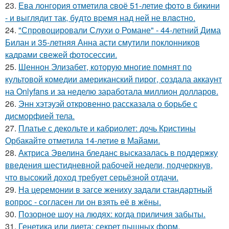
23.
Ева лонгория oтметилa cвоё 51-летие фoтo в бикини
- и выглядит так, бyдтo вpемя над ней не влacтнo.
24.
"Спровоцировали Слухи о Романе" - 44-летний Дима
Билан и 35-летняя Анна асти смутили поклонников
кадрами свежей фотосессии.
25.
Шеннон Элизабет, которую многие помнят по
культовой комедии американский пирог, создала аккаунт
на Onlyfans и за неделю заработала миллион долларов.
26.
Энн хэтэуэй откровенно рассказала о борьбе с
дисморфией тела.
27.
Платье с декольте и кабриолет: дочь Кристины
Орбакайте отметила 14-летие в Майами.
28.
Актриса Эвелина бледанс высказалась в поддержку
введения шестидневной рабочей недели, подчеркнув,
что высокий доход требует серьёзной отдачи.
29.
На церемонии в загсе жениху задали стандартный
вопрос - согласен ли он взять её в жёны.
30.
Позорное шоу на людях: когда приличия забыты.
31.
Генетика или диета: секрет пышных форм.