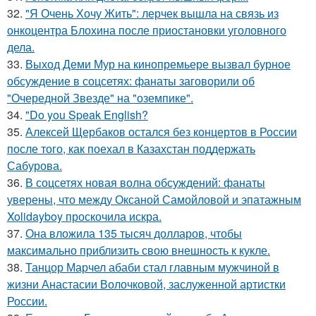
32.
"Я Очень Хочу Жить": лерчек вышла на связь из
онкоцентра Блохина после приостановки уголовного
дела.
33.
Выход Деми Мур на кинопремьере вызвал бурное
обсуждение в соцсетях: фанаты заговорили об
"Очередной Звезде" на "оземпике".
34.
"Do you Speak English?
35.
Алексей Щербаков остался без концертов в России
после того, как поехал в Казахстан поддержать
Сабурова.
36.
В соцсетях новая волна обсуждений: фанаты
уверены, что между Оксаной Самойловой и эпатажным
Xolidayboy проскочила искра.
37.
Она вложила 135 тысяч долларов, чтобы
максимально приблизить свою внешность к кукле.
38.
Танцор Марчел абаби стал главным мужчиной в
жизни Анастасии Волочковой, заслуженной артистки
России.