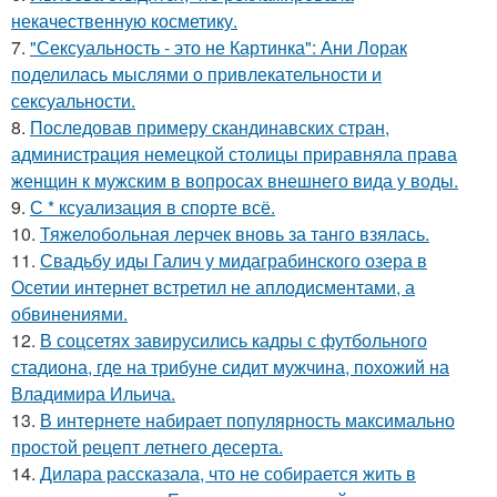
некачественную косметику.
7.
"Сексуальность - это не Картинка": Ани Лорак
поделилась мыслями о привлекательности и
сексуальности.
8.
Последовав примеру скандинавских стран,
администрация немецкой столицы приравняла права
женщин к мужским в вопросах внешнего вида у воды.
9.
С * ксуализация в спорте всё.
10.
Тяжелобольная лерчек вновь за танго взялась.
11.
Свадьбу иды Галич у мидаграбинского озера в
Осетии интернет встретил не аплодисментами, а
обвинениями.
12.
В соцсетях завирусились кадры с футбольного
стадиона, где на трибуне сидит мужчина, похожий на
Владимира Ильича.
13.
В интернете набирает популярность максимально
простой рецепт летнего десерта.
14.
Дилара рассказала, что не собирается жить в