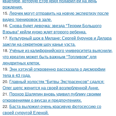
квартире, которую Егор крид подарил ей на день
рождения.
15.
Лерчек могут отправить на новую экспертизу после
видео тренировок в зале.
16.
Снова будет девочка: звезда "Теории Большого
Взрыва" кейли куоко ждет второго ребенка.
17.
Культурный шок в Милане: Сергей бурунов и Дилара
зажгли на секретном шоу канье уэста.
18.
Учёные из калифорнийского университета выяснили,
что креатин может быть важным "Топливом" для
дендритных клеток.
19.
Энн хэтэуэй откровенно рассказала о дисморфии
тела в 43 года.
20.
Главный холостяк "Битвы Экстрасенсов" сдался:
Олег шепс женится на своей возлюбленной Анне.
21.
Прохор Шаляпин вновь удивил публику своими
откровениями о вкусах и предпочтениях.
22.
Баста выложил очень красивую фотосессию со
своей супругой Еленой.