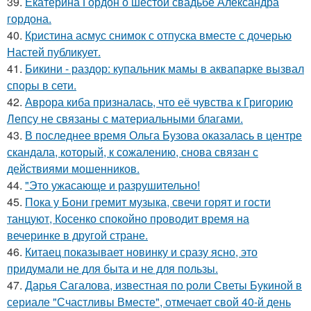
39.
Екатерина Гордон о шестой свадьбе Александра
гордона.
40.
Кристина асмус снимок с отпуска вместе с дочерью
Настей публикует.
41.
Бикини - раздор: купальник мамы в аквапарке вызвал
споры в сети.
42.
Аврора киба призналась, что её чувства к Григорию
Лепсу не связаны с материальными благами.
43.
В последнее время Ольга Бузова оказалась в центре
скандала, который, к сожалению, снова связан с
действиями мошенников.
44.
"Это ужасающе и разрушительно!
45.
Пока у Бони гремит музыка, свечи горят и гости
танцуют, Косенко спокойно проводит время на
вечеринке в другой стране.
46.
Китаец показывает новинку и сразу ясно, это
придумали не для быта и не для пользы.
47.
Дарья Сагалова, известная по роли Светы Букиной в
сериале "Счастливы Вместе", отмечает свой 40-й день