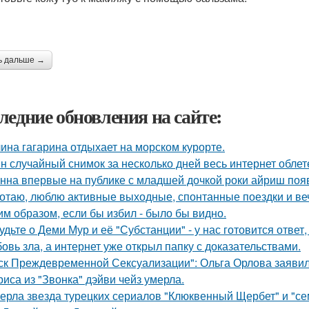
ь дальше →
ледние обновления на сайте:
ина гагарина отдыхает на морском курорте.
н случайный снимок за несколько дней весь интернет облет
нна впервые на публике с младшей дочкой роки айриш поя
отаю, люблю активные выходные, спонтанные поездки и ве
им образом, если бы избил - было бы видно.
удьте о Деми Мур и её "Субстанции" - у нас готовится отве
овь зла, а интернет уже открыл папку с доказательствами.
ск Преждевременной Сексуализации": Ольга Орлова заявила,
риса из "Звонка" дэйви чейз умерла.
ерла звезда турецких сериалов "Клюквенный Щербет" и "сем