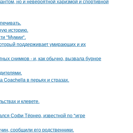
лантом, но и невероятной харизмой и спортивной
печивать.
овую историю.
ти "Мумии".
 который поддерживает умирающих и их
ых снимков - и, как обычно, вызвала бурное
одителями.
 Coachella в перьях и стразах.
льствах и клевете.
ался Софи Тёрнер, известной по "игре
чин, сообщили его родственники.