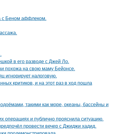
а с Беном аффлеком.
массажа.
.
шкой в его разводе с Джей Ло.
йви похожа на свою маму Бейонсе.
яц игнорирует налоговую.
ных критиков, и на этот раз в ход пошла
одоёмами, такими как море, океаны, бассейны и
их операциях и публично прояснила ситуацию.
предпочёл провести вечер с Джиджи хадид.
выки продемонстрировала.