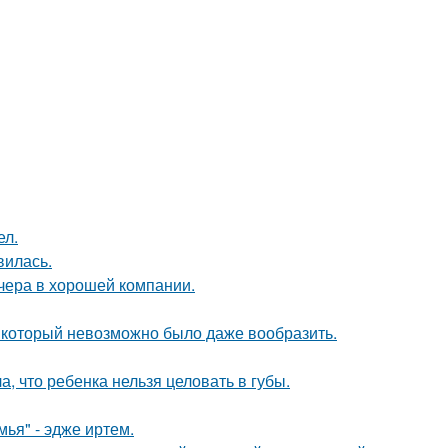
ел.
вилась.
чера в хорошей компании.
т, который невозможно было даже вообразить.
 что ребенка нельзя целовать в губы.
ья" - эдже иртем.