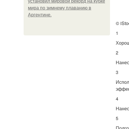
установил мировой рекорд на кубке
мира по зимнему плаванию в
Аргентине.
© iSto
1
Хорош
2
Нанес
3
Испол
эффек
4
Нанес
5
Подго