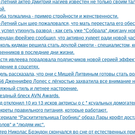
-Летний актер Дмитрий нагиев известен не только своим та
й.
ба толкалина - пример стройности и женственности.
-Летний сын шер пожаловался, что мать перестала его обес
 успел утихнуть развод - как сеть уже "Собрала" джигану н
ендан фрейзер сообщил, что активно худеет ради новой час
коль кидман решила стать доулой смерти - специалистом,
венников в последние дни жизни.
стя ивлеева порадовала подписчиков новой серией эффектн
дение в соцсетях.
ель рассказала, что они с Мишей Литвиным готовы стать р
56 Дженнифер Лопес с лёгкостью захватила все внимание на
яжный стиль и летнее настроение.
ездный блеск AVN Awards.
д отклонил 10 из 13 исков актрисы о с * ксуальных домогате
креты правильного питания, которые работают.
сериале "Расхитительница Гробниц" образ Лары крофт дост
олов" и "людям икс".
тер Николас Брэндон скончался во сне от естественных при