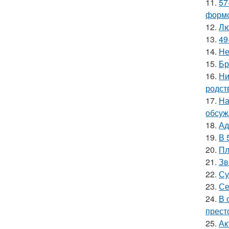
11.
57
формо
12.
Лю
13.
49
14.
Не
15.
Бр
16.
Ни
родст
17.
На
обсуж
18.
Ад
19.
В 
20.
Пл
21.
Зв
22.
Су
23.
Се
24.
В 
прест
25.
Ак