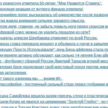
з уизерспун отметила 50-летие: "Мне Нравится Стареть".
кундная реакция от жуткого финала отделила!
еннифер лопес высказалась об одиночестве после развод
гда жажда внимания сильнее здравого смысла.
этом деле, главное, не забыть помыть ноги перед сеансом 
фровой след: можно ли удалить прошлое из сети?
нцерты алексея Щербакова отменяют по всей России.
вица слава прервала концерт и объявила о паузе в карьере
евушку Просто Использовали": дочь Бена аффлека стала пе
интернете активно обсуждают, как сильно 14-летняя Блю а
с - футболист сборной России Дмитрий Тарасов второй мес
ктория боня продолжает свой крестовый поход против диван
ая артиллерия.
т такого озорника мы … видим 85-.
лассофобия - постоянный сильный страх перед глубокими в
.
сана Самойлова решила разом пресечь слухи о пластическ
эдли Купер не явился на церемонию "Золотой Глобус" - он 
 отдыхе в Турции Кристина асмус свои акробатические на