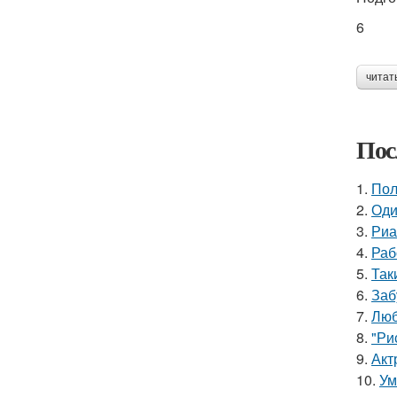
6
читат
Пос
1.
Пол
2.
Оди
3.
Риа
4.
Раб
5.
Так
6.
Заб
7.
Люб
8.
"Ри
9.
Акт
10.
Ум