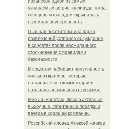
йоханссон одной из самых
узнаваемых актрис голливуда, но за
глянцевым фасадом скрывалась
огромная неуверенность.
Пышная посетительница парка
развлечений устроила обсуждение
в соцсетях после неожиданного
столкновения с правилами
безопасности.
В соцсетях набирают популярность
чипсы из крапивы, которые
пользователи в комментариях
называют неожиданно вкусными.
Мне 33. Работаю, люблю активные
выходные, спонтанные поездки и
вечера в хорошей компании.
Российский пловец Алексей жарков