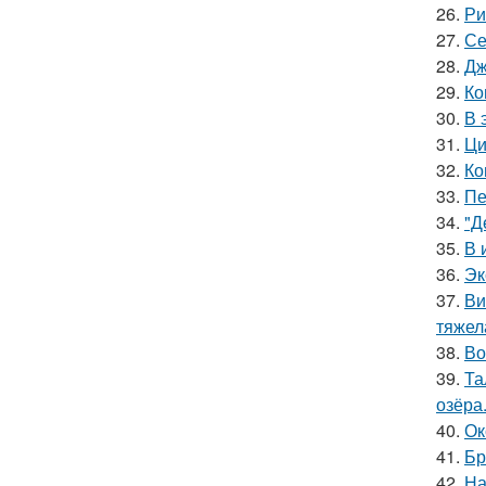
26.
Ри
27.
Се
28.
Дж
29.
Ко
30.
В 
31.
Ци
32.
Ко
33.
Пе
34.
"Д
35.
В 
36.
Эк
37.
Ви
тяжел
38.
Во
39.
Та
озёра
40.
Ок
41.
Бр
42.
На