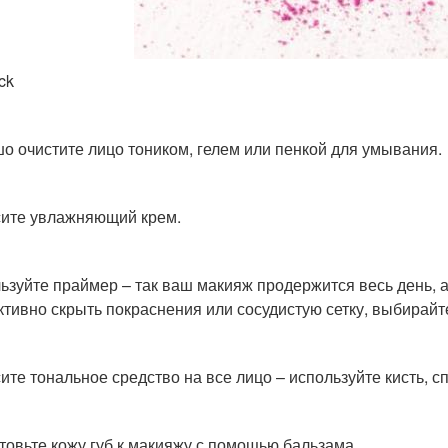
ck
о очистите лицо тоником, гелем или пенкой для умывания.
ите увлажняющий крем.
ьзуйте праймер – так ваш макияж продержится весь день, а
тивно скрыть покраснения или сосудистую сетку, выбирайт
ите тональное средство на все лицо – используйте кисть, с
товьте кожу губ к макияжу с помощью бальзама.