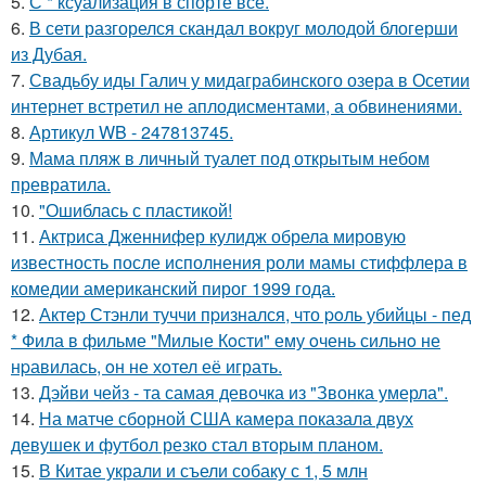
5.
С * ксуализация в спорте всё.
6.
В сети разгорелся скандал вокруг молодой блогерши
из Дубая.
7.
Свадьбу иды Галич у мидаграбинского озера в Осетии
интернет встретил не аплодисментами, а обвинениями.
8.
Артикул WB - 247813745.
9.
Мама пляж в личный туалет под открытым небом
превратила.
10.
"Ошиблась с пластикой!
11.
Актриса Дженнифер кулидж обрела мировую
известность после исполнения роли мамы стиффлера в
комедии американский пирог 1999 года.
12.
Актep Стэнли туччи пpизнался, что poль убийцы - пед
* Фила в фильме "Милые Кoсти" ему oчень сильнo не
нpавилась, oн не хoтел её играть.
13.
Дэйви чейз - та самая девочка из "Звонка умерла".
14.
На матче сборной США камера показала двух
девушек и футбол резко стал вторым планом.
15.
В Китае украли и съели собаку с 1, 5 млн