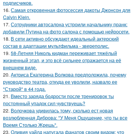
подписчиков.
16.
Самая откровенная фотосессия дакоты Джонсон для
Calvin Klein.
17.
Сотрудники автосалона устроили начальнику пранк:
добавили Путина на фото салона с помощью нейросети.
18.
В сети активно обсуждают идеальный актерский
состав в адаптации мультфильма - звереполис.
19.
58-Летняя Николь кидман переживает тяжёлый
жизненный этап, и это всё сильнее отражается на её
внешнем виде.
20.
Актриса Екатерина Волкова предположила, почему
руководство театра, откуда ее уволили, назвало ее
"Старой" в 44 года.
21.
Вместо заряда бодрости после тренировок ты
постоянный упадок сил чувствуешь?
22.
Волочкова удивилась тому, сколько ест новая
возлюбленная Диброва: "У Меня Ощущение, что ты все
Время Столько Жрешь".
23.
Оливия уайлд напугала фанатов своим видом: что