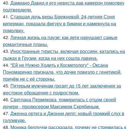
40.
Дамиано Давид и его невеста дав камерон помолвку
подтвердили.
41.
Старшая дочь веры Брежневой, 24-летняя Соня
киперман, показала фигуру в бикини и намекнула на
помолвку.
42.
Личная жизнь на паузе: как дети нарушают самые
романтичные планы.
43.
Иностранные туристы, включая россиян, катались на
лыжах в Грузии, когда на них сошла лавина.
44.
"Ей не Нужно Ходить к Косметологу" - Оксана
Пономаренко признала, что дочке повезло с генетикой,
причём не с её стороны.
45.
Пятерым мужчинам грозит до 15 лет заключения за
жестокое обращение с подростком.
46.
Светлана Пермякова, помирилась с отцом своей
дочери - продюсером Максимом Скрябиным.
47.
Дженна ортега и Джонни депп: новый громкий слух в
голливуде.
48.
Моника беллуччи рассказала, почему не стремилась к