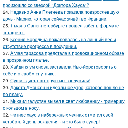
произошло со звездой "Доктора Хауса"?
24.
Недавно Анна Плетнёва показала повзрослевшую
дочь - Марию, которая сейчас живёт во Франции.
25.
1 мая в Санкт-петербурге прошел забег в формате
эстафеты.
26.
Ксения Бородина пожаловалась на лишний вес и
отсутствие прогресса в похудении.
27.
Аглая тарасова предстала в провокационном образе
в прозрачном платье.
28.
Хайди клум снова заставила Нью-йорк говорить о
себе и о своём спутнике.
29.
Суши - диета, которую мы заслужили!
30.
Дакота Джонсон и идеальное утро, которое пошло не
по плану.
31.
Михаил галустян вывел в свет любовницу - гримершу
с кольцом в носу.
32.
Фитнес хаус в набережных челнах отметил свой
четвёртый день рождения - и это было супер!