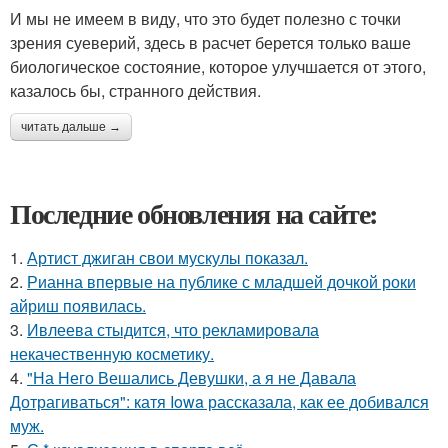
И мы не имеем в виду, что это будет полезно с точки
зрения суеверий, здесь в расчет берется только ваше
биологическое состояние, которое улучшается от этого,
казалось бы, странного действия.
читать дальше →
Последние обновления на сайте:
1.
Артист джиган свои мускулы показал.
2.
Рианна впервые на публике с младшей дочкой роки
айриш появилась.
3.
Ивлеева стыдится, что рекламировала
некачественную косметику.
4.
"На Него Вешались Девушки, а я не Давала
Дотрагиваться": катя Iowa рассказала, как ее добивался
муж.