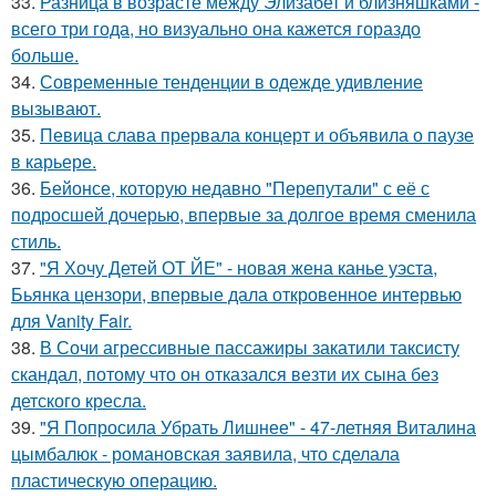
33.
Разница в возрасте между Элизабет и близняшками -
всего три года, но визуально она кажется гораздо
больше.
34.
Современные тенденции в одежде удивление
вызывают.
35.
Певица слава прервала концерт и объявила о паузе
в карьере.
36.
Бейонсе, которую недавно "Перепутали" с её с
подросшей дочерью, впервые за долгое время сменила
стиль.
37.
"Я Хочу Детей ОТ ЙЕ" - новая жена канье уэста,
Бьянка цензори, впервые дала откровенное интервью
для Vanity Fair.
38.
В Сочи агрессивные пассажиры закатили таксисту
скандал, потому что он отказался везти их сына без
детского кресла.
39.
"Я Попросила Убрать Лишнее" - 47-летняя Виталина
цымбалюк - романовская заявила, что сделала
пластическую операцию.