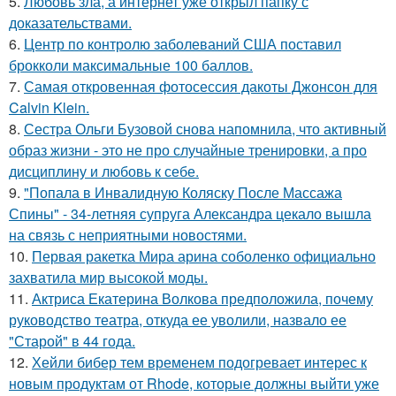
5.
Любовь зла, а интернет уже открыл папку с
доказательствами.
6.
Центр по контролю заболеваний США поставил
брокколи максимальные 100 баллов.
7.
Самая откровенная фотосессия дакоты Джонсон для
Calvin Klein.
8.
Сестра Ольги Бузовой снова напомнила, что активный
образ жизни - это не про случайные тренировки, а про
дисциплину и любовь к себе.
9.
"Попала в Инвалидную Коляску После Массажа
Спины" - 34-летняя супруга Александра цекало вышла
на связь с неприятными новостями.
10.
Первая ракетка Мира арина соболенко официально
захватила мир высокой моды.
11.
Актриса Екатерина Волкова предположила, почему
руководство театра, откуда ее уволили, назвало ее
"Старой" в 44 года.
12.
Хейли бибер тем временем подогревает интерес к
новым продуктам от Rhode, которые должны выйти уже