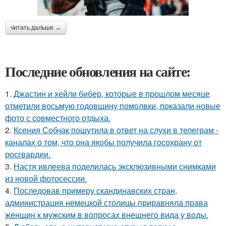
читать дальше →
Последние обновления на сайте:
1.
Джастин и хейли бибер, которые в прошлом месяце
отметили восьмую годовщину помолвки, показали новые
фото с совместного отдыха.
2.
Ксения Собчак пошутила в ответ на слухи в телеграм -
каналах о том, что она якобы получила госохрану от
росгвардии.
3.
Настя ивлеева поделилась эксклюзивными снимками
из новой фотосессии.
4.
Последовав примеру скандинавских стран,
администрация немецкой столицы приравняла права
женщин к мужским в вопросах внешнего вида у воды.