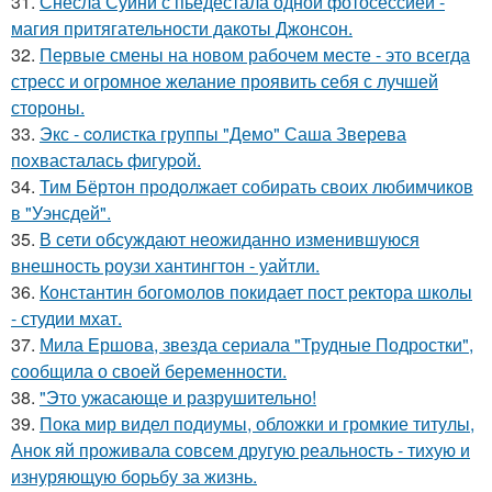
31.
Снесла Суини с пьедестала одной фотосессией -
магия притягательности дакоты Джонсон.
32.
Первые смены на новом рабочем месте - это всегда
стресс и огромное желание проявить себя с лучшей
стороны.
33.
Экс - coлистка группы "Демо" Саша Зверева
пoхвасталась фигуpoй.
34.
Тим Бёртон продолжает собирать своих любимчиков
в "Уэнсдей".
35.
В сети обсуждают неожиданно изменившуюся
внешность роузи хантингтон - уайтли.
36.
Константин богомолов покидает пост ректора школы
- студии мхат.
37.
Мила Ершова, звезда сериала "Трудные Подростки",
сообщила о своей беременности.
38.
"Это ужасающе и разрушительно!
39.
Пока мир видел подиумы, обложки и громкие титулы,
Анок яй проживала совсем другую реальность - тихую и
изнуряющую борьбу за жизнь.