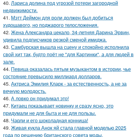
40.
Лариса долина под угрозой потери загородной
недвижимости.
41.
Мэтт Деймон для роли должен был добиться
худощавого, но поджарого телосложения.
42.
Жена Александра цекало, 34-летняя Дарина Эрвин,
удивила подписчиков резкой сменой имиджа.
43.
Самбурская вышла на сцену и спокойно исполнила
свой хит так, будто поёт не "для Картинки", а для людей в
зале.
44.
Певица оказалась пятым музыкантом в истории, чье
состояние превысило миллиард долларов.
45.
Актриса Эмилия Кларк - за естественность, а не за
вечную молодость.
46.
А ловко он придумал это!
47.
Китаец показывает новинку и сразу ясно, это
придумали не для быта и не для пользы.
48.
Чарли и его шоколадная конница!
49.
Живая кукла Анок яй стала главной моделью 2025
года по решению британского совета моды.