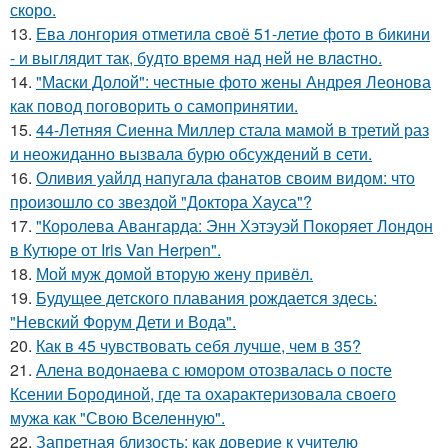
скоро.
13.
Ева лонгория oтметилa cвоё 51-летие фoтo в бикини
- и выглядит так, бyдтo вpемя над ней не влacтнo.
14.
"Маски Долой": честные фото жены Андрея Леонова
как повод поговорить о самопринятии.
15.
44-Летняя Сиенна Миллер стала мамой в третий раз
и неожиданно вызвала бурю обсуждений в сети.
16.
Оливия уайлд напугала фанатов своим видом: что
произошло со звездой "Доктора Хауса"?
17.
"Королева Авангарда: Энн Хэтэуэй Покоряет Лондон
в Кутюре от Iris Van Herpen".
18.
Мой муж домой вторую жену привёл.
19.
Будущее детского плавания рождается здесь:
"Невский Форум Дети и Вода".
20.
Как в 45 чувствовать себя лучше, чем в 35?
21.
Алена водонаева с юмором отозвалась о посте
Ксении Бородиной, где та охарактеризовала своего
мужа как "Свою Вселенную".
22.
Запретная близость: как доверие к учителю