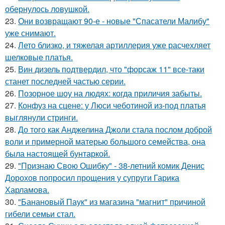
обернулось ловушкой.
23.
Они возвращают 90-е - новые "Спасатели Малибу"
уже снимают.
24.
Лето близко, и тяжелая артиллерия уже расчехляет
шелковые платья.
25.
Вин дизель подтвердил, что "форсаж 11" все-таки
станет последней частью серии.
26.
Позорное шоу на людях: когда приличия забыты.
27.
Конфуз на сцене: у Люси чеботиной из-под платья
выглянули стринги.
28.
До того как Анджелина Джоли стала послом доброй
воли и примерной матерью большого семейства, она
была настоящей бунтаркой.
29.
"Признаю Свою Ошибку" - 38-летний комик Денис
Дорохов попросил прощения у супруги Гарика
Харламова.
30.
"Банановый Паук" из магазина "магнит" причиной
гибели семьи стал.