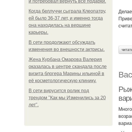
и потребовал вернуть все подарки.
Делае
Когда беллуччи сыграла Клеопатру,
Приве
ей было 36-37 лет, и именно тогда
счита
она находилась на вершине
карьеры.
В сети продолжают обсуждать
изменения во внешности актрисы.
читат
Жена Курбана Омарова Валерия
оказалась в центре скандала после
Вас
визита блогера Марины ильиной в
её косметологическую клинику.
Рыж
В сети вирусится ролик под
вар
трендом "Как мы Изменились за 20
лет".
Много
возра
вариа