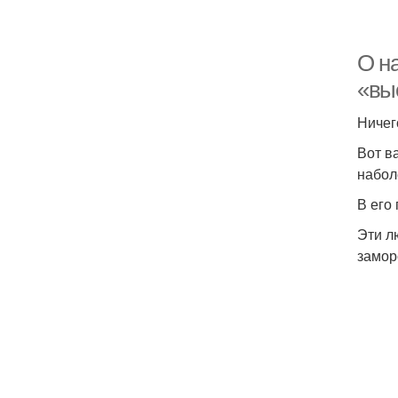
О н
«вы
Ничег
Вот в
набол
В его
Эти л
замор