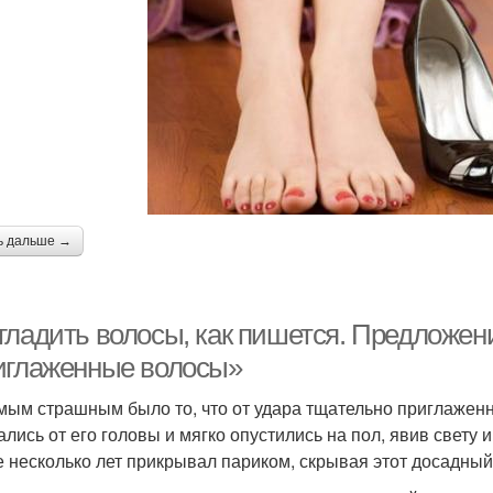
ь дальше →
гладить волосы, как пишется. Предложен
иглаженные волосы»
мым страшным было то, что от удара тщательно приглажен
ались от его головы и мягко опустились на пол, явив свет
е несколько лет прикрывал париком, скрывая этот досадный