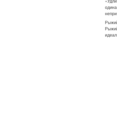
«Удли
одина
непри
Рыжий
Рыжий
идеал