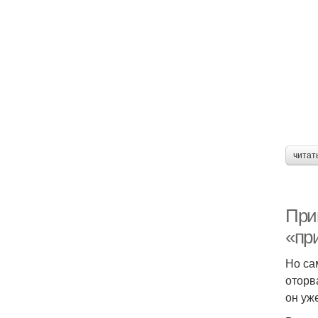
читат
При
«пр
Но са
оторв
он уж