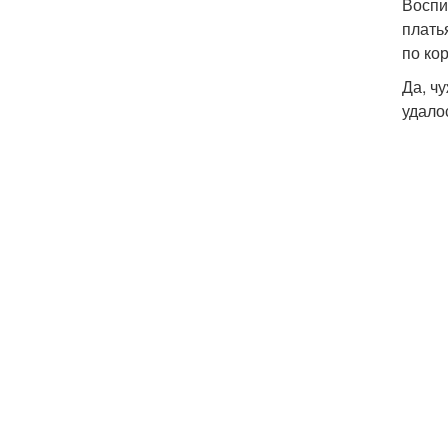
Воспи
плать
по ко
Да, ч
удало