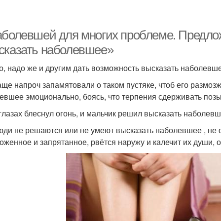
аболевшей для многих проблеме. Предло
сказать наболевшее»
о, надо же и другим дать возможность высказать наболевше
аще напроч запамятовали о таком пустяке, чтоб его размозж
евшее эмоционально, боясь, что терпения сдерживать позы
 глазах блеснул огонь, и мальчик решил высказать наболевш
юди не решаются или не умеют высказать наболевшее , не о
оженное и запрятанное, рвётся наружу и калечит их души,