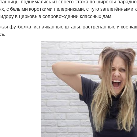
танницы поднимались из своего этажа по широкой парадно
ях, с белыми короткими пелеринками, с туго заплетёнными 
ридору в церковь в сопровождении классных дам.
ужая футболка, испачканные штаны, растрёпанные и кое-ка
сь.