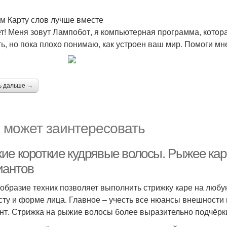
м Карту слов лучше вместе
т! Меня зовут Лампобот, я компьютерная программа, котора
ть, но пока плохо понимаю, как устроен ваш мир. Помоги мн
ь дальше →
 может заинтересовать
ие короткие кудрявые волосы. Рыжее кар
иантов
образие техник позволяет выполнить стрижку каре на любую
сту и форме лица. Главное – учесть все нюансы внешност
нт. Стрижка на рыжие волосы более выразительно подчёрки