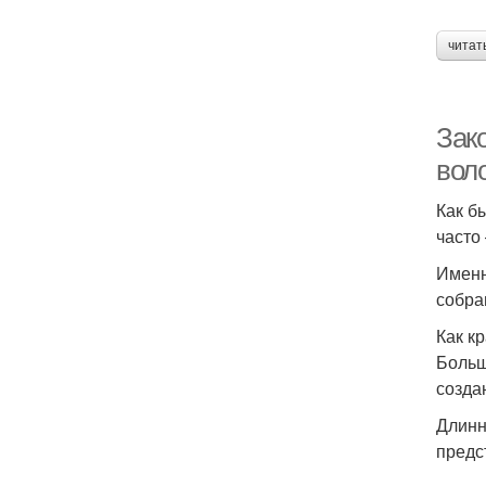
читат
Зако
вол
Как б
часто
Именн
собра
Как к
Больш
созда
Длинн
предс