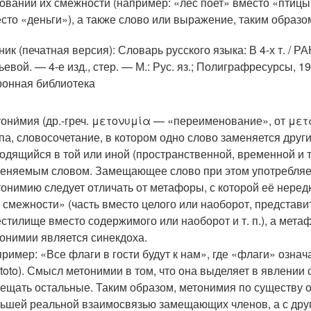
овании их смежности (например: «лес поет» вместо «птицы 
сто «деньги»), а также слово или выражение, таким образо
ик (печатная версия): Словарь русского языка: В 4-х т. / РА
ьевой. — 4-е изд., стер. — М.: Рус. яз.; Полиграфресурсы, 
ронная библиотека
они́мия (др.-греч. μετονυμία — «переименование», от μ
па, словосочетание, в котором одно слово заменяется друг
одящийся в той или иной (пространственной, временной и т.
еняемым словом. Замещающее слово при этом употребляет
онимию следует отличать от метафоры, с которой её неред
 смежности» (часть вместо целого или наоборот, представит
стилище вместо содержимого или наоборот и т. п.), а мет
онимии является синекдоха.
ример: «Все флаги в гости будут к нам», где «флаги» означа
 toto). Смысл метонимии в том, что она выделяет в явлении
ещать остальные. Таким образом, метонимия по существу о
ьшей реальной взаимосвязью замещающих членов, а с дру