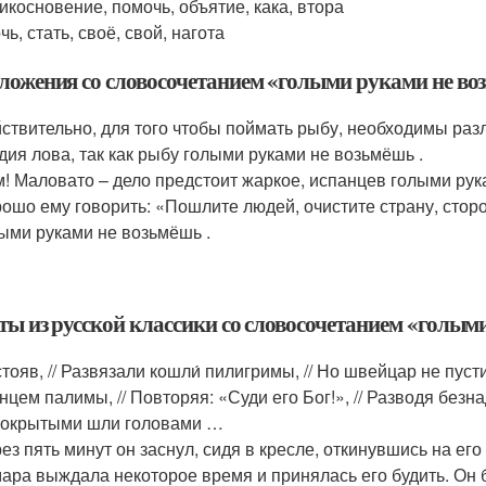
рикосновение, помочь, объятие, кака, втора
очь, стать, своё, свой, нагота
ложения со словосочетанием «голыми руками не во
ствительно, для того чтобы поймать рыбу, необходимы раз
дия лова, так как рыбу голыми руками не возьмёшь .
м! Маловато – дело предстоит жаркое, испанцев голыми рук
ошо ему говорить: «Пошлите людей, очистите страну, стор
ыми руками не возьмёшь .
ты из русской классики со словосочетанием «голым
тояв, // Развязали кошли́ пилигримы, // Но швейцар не пусти
нцем палимы, // Повторяя: «Суди его Бог!», // Разводя безнаде
покрытыми шли головами …
ез пять минут он заснул, сидя в кресле, откинувшись на ег
ара выждала некоторое время и принялась его будить. Он