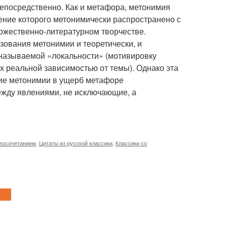
непосредственно. Как и метафора, метонимия
чение которого метонимически распространено с
удожественно-литературном творчестве.
зования метонимии и теоретически, и
 называемой «локальности» (мотивировку
х реальной зависимостью от темы). Однако эта
ние метонимии в ущерб метафоре
ежду явлениями, не исключающие, а
восочетанием
,
Цитаты из русской классики
,
Классики со