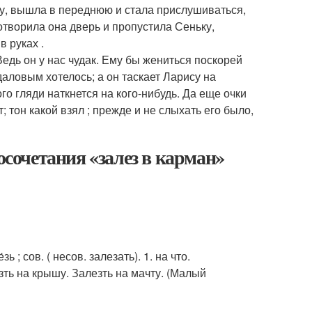
цу, вышла в переднюю и стала прислушиваться,
отворила она дверь и пропустила Сеньку,
 руках .
 Ведь он у нас чудак. Ему бы жениться поскорей
даловым хотелось; а он таскает Ларису на
ого гляди наткнется на кого-нибудь. Да еще очки
; тон какой взял ; прежде и не слыхать его было,
осочетания «залез в карман»
е́зь ; сов. ( несов. залезать). 1. на что.
езть на крышу. Залезть на мачту. (Малый