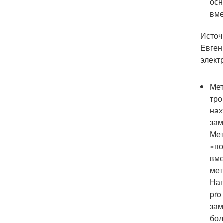
осн
вме
Источн
Евген
элект
Мет
тро
нах
зам
Мет
«по
вме
мет
Нап
pro
зам
бол