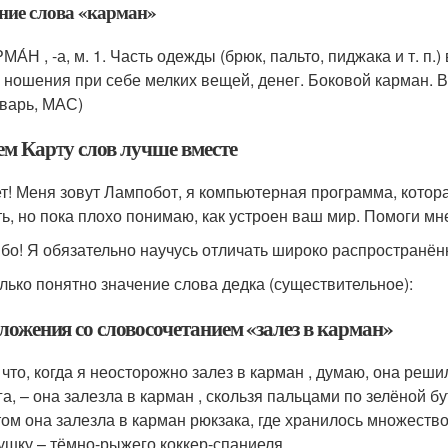
ние слова «карман»
МА́Н , -а, м. 1. Часть одежды (брюк, пальто, пиджака и т. п
 ношения при себе мелких вещей, денег. Боковой карман. 
варь, МАС)
ем Карту слов лучше вместе
т! Меня зовут Лампобот, я компьютерная программа, котора
ть, но пока плохо понимаю, как устроен ваш мир. Помоги мн
бо! Я обязательно научусь отличать широко распространён
лько понятно значение слова дедка (существительное):
ложения со словосочетанием «залез в карман»
 что, когда я неосторожно залез в карман , думаю, она реши
га, – она залезла в карман , скользя пальцами по зелёной 
ом она залезла в карман рюкзака, где хранилось множеств
ушку – тёмно-рыжего коккер-спаниеля.