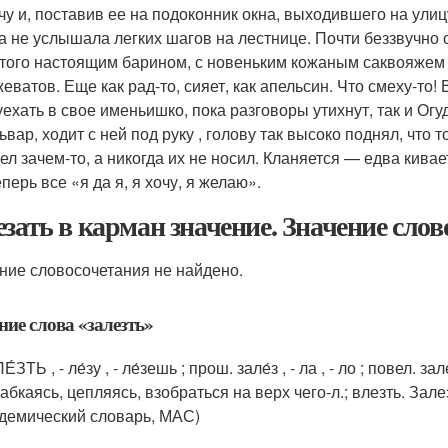
чу и, поставив ее на подоконник окна, выходившего на ули
а не услышала легких шагов на лестнице. Почти беззвучно 
того настоящим барином, с новеньким кожаным саквояжем в
еватов. Еще как рад-то, сияет, как апельсин. Что смеху-то!
уехать в свое именьишко, пока разговоры утихнут, так и Огу
ьвар, ходит с ней под руку , голову так высоко поднял, что т
ел зачем-то, а никогда их не носил. Кланяется — едва кивает
еперь все «я да я, я хочу, я желаю».
езать в карман значение. Значение слов
ние словосочетания не найдено.
ние слова «залезть»
́ЗТЬ , - ле́зу , - ле́зешь ; прош. зале́з , - ла , - ло ; повел. зал
абкаясь, цепляясь, взобраться на верх чего-л.; влезть. Зал
демический словарь, МАС)