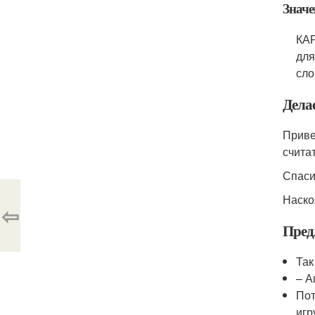
Значе
КАР
для
сло
Дела
Приве
счита
Спаси
Наско
⇦
Пред
Так
– А
Пот
игр