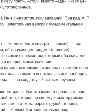
в лесу поют», «стол» вместо «еда», «карман»
м употребленное.
Н, Ин-т лингвистич. исследований; Под ред. А. П.
1999; (электронная версия): Фундаментальная
ετά — «над» и ὄνομα/ὄνυμα — «имя») — вид
им, обозначающим предмет (явление),
 п.) связи с предметом, который обозначается
ся в переносном значении.
ко путают: метонимия основана на замене слов
ель класса вместо всего класса или наоборот,
афора — «по сходству». Частным случаем
ют «страны» (часть заменяет целое, лат. pars
 свойство, которое по своему характеру может
тличается от метафоры, с одной стороны,
гой — большей ограничительностью,