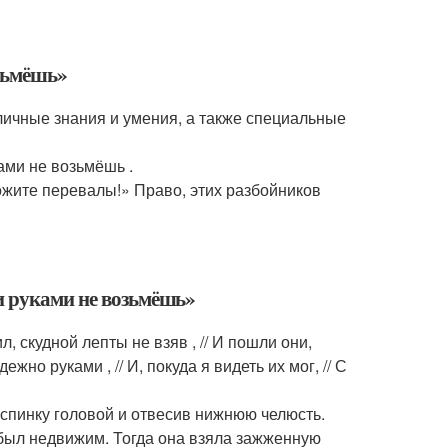
зьмёшь»
личные знания и умения, а также специальные
ами не возьмёшь .
ожите перевалы!» Право, этих разбойников
и руками не возьмёшь»
л, скудной лепты не взяв , // И пошли они,
жно руками , // И, покуда я видеть их мог, // С
о спинку головой и отвесив нижнюю челюсть.
 был недвижим. Тогда она взяла зажженную