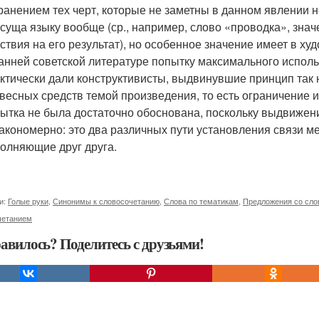
ранением тех черт, которые не заметны в данном явлении 
суща языку вообще (ср., например, слово «проводка», зна
ствия на его результат), но особенное значение имеет в х
анней советской литературе попытку максимального исполь
ктически дали конструктивисты, выдвинувшие принцип так
весных средств темой произведения, то есть ограничение и
ытка не была достаточно обоснована, поскольку выдвиже
акономерно: это два различных пути установления связи м
олняющие друг друга.
и:
Голые руки
,
Синонимы к словосочетанию
,
Слова по тематикам
,
Предложения со сло
четанием
авилось? Поделитесь с друзьями!