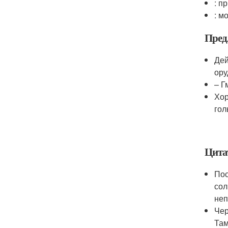
: п
: м
Пред
Дей
ору
– Г
Хор
гол
Цита
Пос
сол
не
Чер
Там