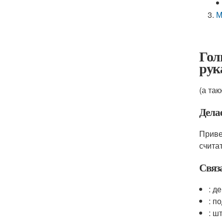
М
Гол
рук
(а та
Дела
Приве
счита
Связ
: д
: п
: ш