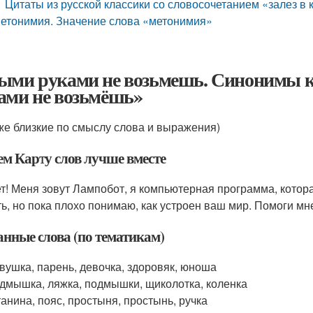
Цитаты из русской классики со словосочетанием «залез в
етонимия. Значение слова «метонимия»
ыми руками не возьмешь. Синонимы к
ами не возьмёшь»
кже близкие по смыслу слова и выражения)
ем Карту слов лучше вместе
т! Меня зовут Лампобот, я компьютерная программа, котора
ть, но пока плохо понимаю, как устроен ваш мир. Помоги мн
анные слова (по тематикам)
евушка, парень, девочка, здоровяк, юноша
одмышка, ляжка, подмышки, щиколотка, коленка
танина, пояс, простыня, простынь, ручка