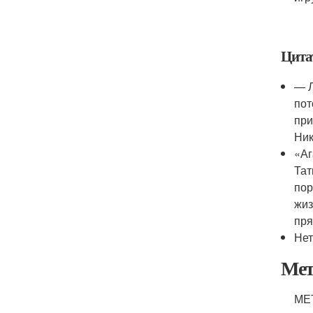
Цитат
— Л
пот
при
Ни
«Аг
Тат
пор
жиз
пря
Нет
Мет
МЕТ