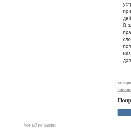
уст
при
дей
В р
пра
сло
поп
нез
доп
Категори
словосо
Понр
Читайте также