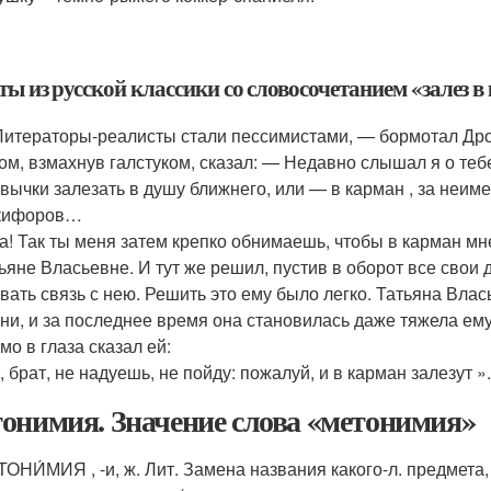
ы из русской классики со словосочетанием «залез в
итераторы-реалисты стали пессимистами, — бормотал Дрон
ом, взмахнув галстуком, сказал: — Недавно слышал я о теб
вычки залезать в душу ближнего, или — в карман , за неиме
кифоров…
а! Так ты меня затем крепко обнимаешь, чтобы в карман м
ьяне Власьевне. И тут же решил, пустив в оборот все свои 
вать связь с нею. Решить это ему было легко. Татьяна Вла
ни, и за последнее время она становилась даже тяжела ему
мо в глаза сказал ей:
, брат, не надуешь, не пойду: пожалуй, и в карман залезут »
онимия. Значение слова «метонимия»
ОНИ́МИЯ , -и, ж. Лит. Замена названия какого-л. предмета