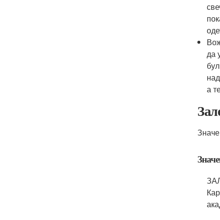
све
пок
оде
Вож
да 
бул
над
а т
Зал
Значе
Значе
ЗАЛЕ
Кар
ака