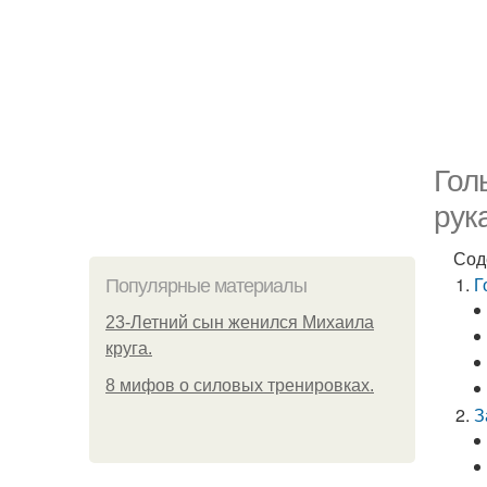
Гол
рук
Сод
Г
Популярные материалы
23-Летний сын женился Михаила
круга.
8 мифов о силовых тренировках.
З