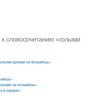
 к словосочетанию «голыми
голыми руками не возьмёшь»
зьмёшь»
 руками не возьмёшь»
ез в карман»