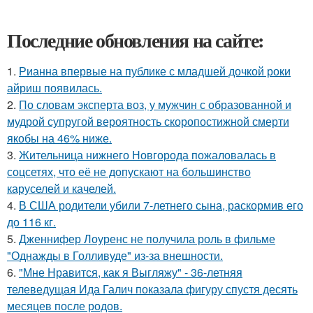
Последние обновления на сайте:
1.
Рианна впервые на публике с младшей дочкой роки
айриш появилась.
2.
По словам эксперта воз, у мужчин с образованной и
мудрой супругой вероятность скоропостижной смерти
якобы на 46% ниже.
3.
Жительница нижнего Новгорода пожаловалась в
соцсетях, что её не допускают на большинство
каруселей и качелей.
4.
В США родители убили 7-летнего сына, раскормив его
до 116 кг.
5.
Дженнифер Лоуренс не получила роль в фильме
"Однажды в Голливуде" из-за внешности.
6.
"Мне Нравится, как я Выгляжу" - 36-летняя
телеведущая Ида Галич показала фигуру спустя десять
месяцев после родов.