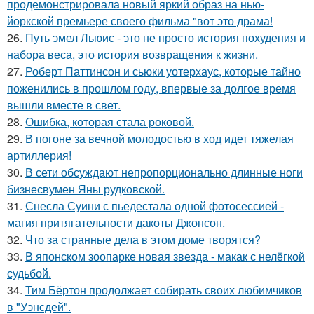
продемонстрировала новый яркий образ на нью-
йоркской премьере своего фильма "вот это драма!
26.
Путь эмел Льюис - это не просто история похудения и
набора веса, это история возвращения к жизни.
27.
Роберт Паттинсон и сьюки уотерхаус, которые тайно
поженились в прошлом году, впервые за долгое время
вышли вместе в свет.
28.
Ошибка, которая стала роковой.
29.
В погоне за вечной молодостью в ход идет тяжелая
артиллерия!
30.
В сети обсуждают непропорционально длинные ноги
бизнесвумен Яны рудковской.
31.
Снесла Суини с пьедестала одной фотосессией -
магия притягательности дакоты Джонсон.
32.
Что за странные дела в этом доме творятся?
33.
В японском зоопарке новая звезда - макак с нелёгкой
судьбой.
34.
Тим Бёртон продолжает собирать своих любимчиков
в "Уэнсдей".