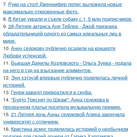
7.
Руки на стол! Дженнифер лопес выложила новые
максимально откровенные фото.
8.
В Китае украли и съели собаку с 1, 5 млн подписчиков.
9.
28-Летняя актриса Аня Тейлор - Джой признана
обладательницей одного из самых идеальных лиц в
мире.
10.
Анну седокову публично осадили на концерте
Любови успенской.
11.
Бывшая Данилы Козловского - Ольга Зуева - подала
на него в суд на взыскание алиментов.
12.
Энн хэтэуэй впервые публично поделилась личной
историей.
13.
Генри кавилл превратился в скуфа.
14.
"Будто Треснет по Швам": Анна седокова в
прозрачном платье посетила музыкальную премию.
15.
21-Летняя дочь Анны седоковой Алина закончила
университет с отличием.
16.
Кристина асмус поделилась историей о необычном
подарке для своей дочери от Гарика Харламова.