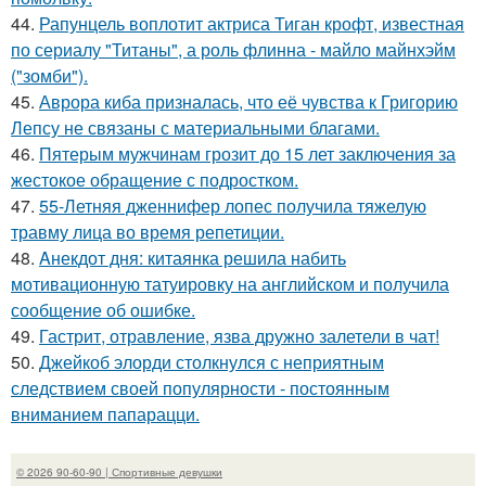
44.
Рапунцель воплотит актриса Тиган крофт, известная
по сериалу "Титаны", а роль флинна - майло майнхэйм
("зомби").
45.
Аврора киба призналась, что её чувства к Григорию
Лепсу не связаны с материальными благами.
46.
Пятерым мужчинам грозит до 15 лет заключения за
жестокое обращение с подростком.
47.
55-Летняя дженнифер лопес получила тяжелую
травму лица во время репетиции.
48.
Aнекдот дня: китаянка решила набить
мотивационную татуировку на английском и получила
сообщение об ошибке.
49.
Гастрит, отравление, язва дружно залетели в чат!
50.
Джейкоб элорди столкнулся с неприятным
следствием своей популярности - постоянным
вниманием папарацци.
© 2026 90-60-90 | Спортивные девушки