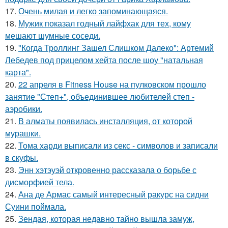
17.
Очень милая и легко запоминающаяся.
18.
Мужик показал годный лайфхак для тех, кому
мешают шумные соседи.
19.
"Когда Троллинг Зашел Слишком Далеко": Артемий
Лебедев под прицелом хейта после шоу "натальная
карта".
20.
22 апреля в Fitness House на пулковском прошло
занятие "Степ+", объединившее любителей степ -
аэробики.
21.
В алматы появилась инсталляция, от которой
мурашки.
22.
Тома харди выписали из секс - символов и записали
в скуфы.
23.
Энн хэтэуэй откровенно рассказала о борьбе с
дисморфией тела.
24.
Ана де Армас самый интересный ракурс на сидни
Суини поймала.
25.
Зендая, которая недавно тайно вышла замуж,