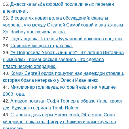
35.
Джессика альба формой после личных перемен
впечатляет.
36.
В соцсетях новая волна обсуждений: фанаты
уверены, что между Оксаной Самойловой и эпатажным
Xolidayboy проскочила искра.
37.
Подтанцовка Татьяны Булановой покорила соцсети.
38.
Слишком мощная страховка.
39.
"Я Попросила Убрать Лишнее" - 47-летняя Виталина
цымбалюк - романовская заявила, что сделала
пластическую операцию.
40.
Комик Сергей орлов пошутил над надеждой стрелец,
которая брала интервью у Олеси Иванченко.
41.
Миллионер голливуда, который ездит на машине
2003 года.
42.
Amazon показал Софи Тернер в образе Лары крофт
для будущего сериала Tomb Raider.
43.
Старшая дочь веры Брежневой, 24-летняя Соня
киперман, показала фигуру в бикини и намекнула на
помолвку.