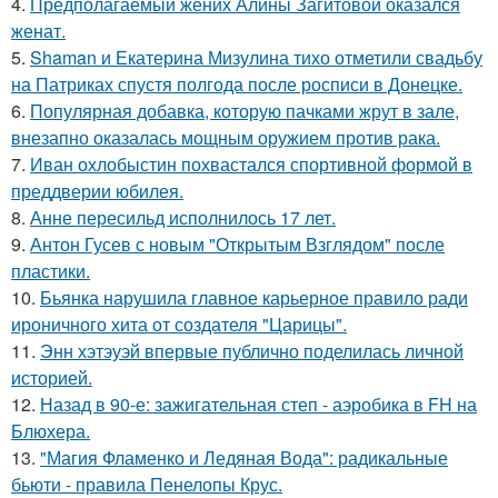
4.
Предполагаемый жених Алины Загитовой оказался
женат.
5.
Shaman и Екатерина Мизулина тихо отметили свадьбу
на Патриках спустя полгода после росписи в Донецке.
6.
Популярная добавка, которую пачками жрут в зале,
внезапно оказалась мощным оружием против рака.
7.
Иван охлобыстин похвастался спортивной формой в
преддверии юбилея.
8.
Анне пересильд исполнилось 17 лет.
9.
Антон Гусев с новым "Открытым Взглядом" после
пластики.
10.
Бьянка нарушила главное карьерное правило ради
ироничного хита от создателя "Царицы".
11.
Энн хэтэуэй впервые публично поделилась личной
историей.
12.
Назад в 90-е: зажигательная степ - аэробика в FH на
Блюхера.
13.
"Магия Фламенко и Ледяная Вода": радикальные
бьюти - правила Пенелопы Крус.