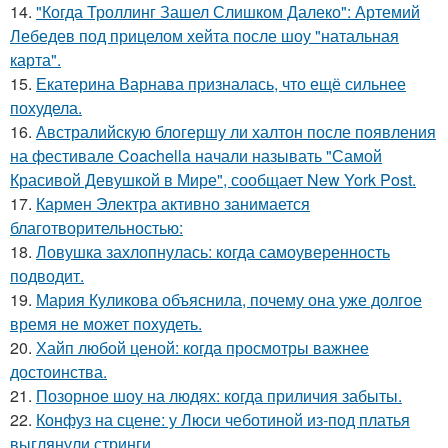
14.
"Когда Троллинг Зашел Слишком Далеко": Артемий
Лебедев под прицелом хейта после шоу "натальная
карта".
15.
Екатерина Варнава призналась, что ещё сильнее
похудела.
16.
Австралийскую блогершу ли халтон после появления
на фестивале Coachella начали называть "Самой
Красивой Девушкой в Мире", сообщает New York Post.
17.
Кармен Электра активно занимается
благотворительностью:
18.
Ловушка захлопнулась: когда самоуверенность
подводит.
19.
Мария Куликова объяснила, почему она уже долгое
время не может похудеть.
20.
Хайп любой ценой: когда просмотры важнее
достоинства.
21.
Позорное шоу на людях: когда приличия забыты.
22.
Конфуз на сцене: у Люси чеботиной из-под платья
выглянули стринги.