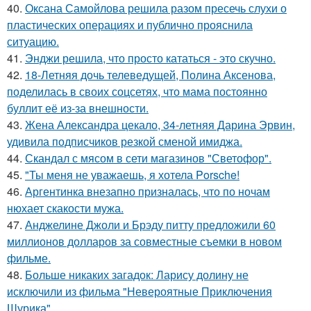
40.
Оксана Самойлова решила разом пресечь слухи о
пластических операциях и публично прояснила
ситуацию.
41.
Энджи решила, что просто кататься - это скучно.
42.
18-Летняя дочь телеведущей, Полина Аксенова,
поделилась в своих соцсетях, что мама постоянно
буллит её из-за внешности.
43.
Жена Александра цекало, 34-летняя Дарина Эрвин,
удивила подписчиков резкой сменой имиджа.
44.
Скандал с мясом в сети магазинов "Светофор".
45.
"Ты меня не уважаешь, я хотела Porsche!
46.
Аргентинка внезапно призналась, что по ночам
нюхает скакости мужа.
47.
Анджелине Джоли и Брэду питту предложили 60
миллионов долларов за совместные съемки в новом
фильме.
48.
Больше никаких загадок: Ларису долину не
исключили из фильма "Невероятные Приключения
Шурика".