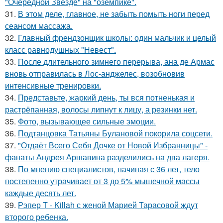
"Очередной Звезде" на "оземпике".
31.
В этом деле, главное, не забыть помыть ноги перед
сеансом массажа.
32.
Главный френдзонщик школы: один мальчик и целый
класс равнодушных "Невест".
33.
После длительного зимнего перерыва, ана де Армас
вновь отправилась в Лос-анджелес, возобновив
интенсивные тренировки.
34.
Представьте, жаркий день, ты вся потненькая и
растрёпанная, волосы липнут к лицу, а резинки нет.
35.
Фото, вызывающее сильные эмоции.
36.
Подтанцовка Татьяны Булановой покорила соцсети.
37.
"Отдаёт Всего Себя Дочке от Новой Избранницы" -
фанаты Андрея Аршавина разделились на два лагеря.
38.
По мнению специалистов, начиная с 36 лет, тело
постепенно утрачивает от 3 до 5% мышечной массы
каждые десять лет.
39.
Рэпер T - Killah с женой Марией Тарасовой ждут
второго ребенка.