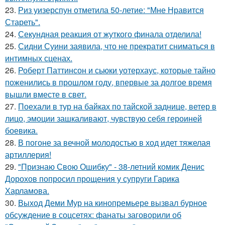
23.
Риз уизерспун отметила 50-летие: "Мне Нравится
Стареть".
24.
Секундная реакция от жуткого финала отделила!
25.
Сидни Суини заявила, что не прекратит сниматься в
интимных сценах.
26.
Роберт Паттинсон и сьюки уотерхаус, которые тайно
поженились в прошлом году, впервые за долгое время
вышли вместе в свет.
27.
Поехали в тур на байках по тайской заднице, ветер в
лицо, эмоции зашкаливают, чувствую себя героиней
боевика.
28.
В погоне за вечной молодостью в ход идет тяжелая
артиллерия!
29.
"Признаю Свою Ошибку" - 38-летний комик Денис
Дорохов попросил прощения у супруги Гарика
Харламова.
30.
Выход Деми Мур на кинопремьере вызвал бурное
обсуждение в соцсетях: фанаты заговорили об