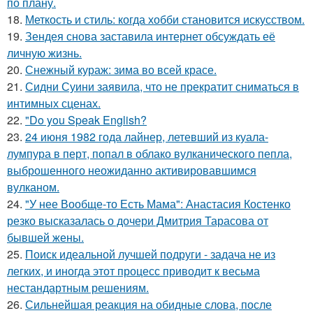
по плану.
18.
Меткость и стиль: когда хобби становится искусством.
19.
Зендея снова заставила интернет обсуждать её
личную жизнь.
20.
Снежный кураж: зима во всей красе.
21.
Сидни Суини заявила, что не прекратит сниматься в
интимных сценах.
22.
"Do you Speak English?
23.
24 июня 1982 года лайнер, летевший из куала-
лумпура в перт, попал в облако вулканического пепла,
выброшенного неожиданно активировавшимся
вулканом.
24.
"У нее Вообще-то Есть Мама": Анастасия Костенко
резко высказалась о дочери Дмитрия Тарасова от
бывшей жены.
25.
Поиск идеальной лучшей подруги - задача не из
легких, и иногда этот процесс приводит к весьма
нестандартным решениям.
26.
Сильнейшая реакция на обидные слова, после