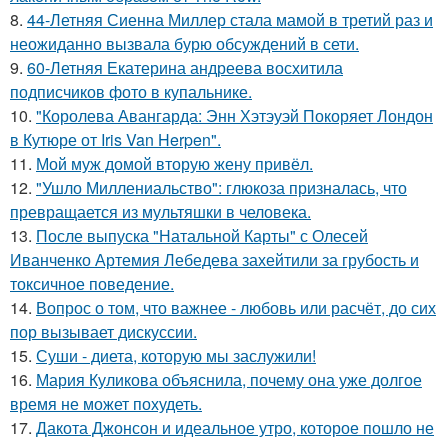
8.
44-Летняя Сиенна Миллер стала мамой в третий раз и
неожиданно вызвала бурю обсуждений в сети.
9.
60-Летняя Екатерина андреева восхитила
подписчиков фото в купальнике.
10.
"Королева Авангарда: Энн Хэтэуэй Покоряет Лондон
в Кутюре от Iris Van Herpen".
11.
Мой муж домой вторую жену привёл.
12.
"Ушло Миллениальство": глюкоза призналась, что
превращается из мультяшки в человека.
13.
После выпуска "Натальной Карты" с Олесей
Иванченко Артемия Лебедева захейтили за грубость и
токсичное поведение.
14.
Вопрос о том, что важнее - любовь или расчёт, до сих
пор вызывает дискуссии.
15.
Суши - диета, которую мы заслужили!
16.
Мария Куликова объяснила, почему она уже долгое
время не может похудеть.
17.
Дакота Джонсон и идеальное утро, которое пошло не