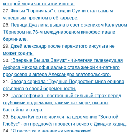
которой люди часто извиняются.
27.
Фильм "Горничная" с сидни Суини стал самым
успешным проектом в её карьере.
28.
Певица Дуа липа вышла в свет с женихом Каллумом
Тёрнером на 76-м международном кинофестивале
берлинале.
29.
Джей александр после пережитого инсульта не
может ходить.
30.
"Впервые Вышла Замуж" - 48-летняя телеведущая
Анфиса Чехова официально стала женой 44-летнего
продюсера и актёра Александра златопольского.
31.
Звезда сериала "Трудные Подростки" мила ершова
объявила о своей беременности.
32.
Талассофобия - постоянный сильный страх перед
глубокими водоёмами, такими как море, океаны,
бассейны и озёра.
33.
Брэдли Купер не явился на церемонию "Золотой
Глобус" - он предпочёл провести вечер с Джиджи хадид.
34.
"Я расистка и ненавижу чернокожих!