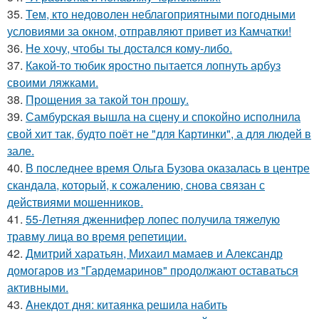
35.
Тем, кто недоволен неблагоприятными погодными
условиями за окном, отправляют привет из Камчатки!
36.
Не хочу, чтобы ты достался кому-либо.
37.
Какой-то тюбик яростно пытается лопнуть арбуз
своими ляжками.
38.
Прощения за такой тон прошу.
39.
Самбурская вышла на сцену и спокойно исполнила
свой хит так, будто поёт не "для Картинки", а для людей в
зале.
40.
В последнее время Ольга Бузова оказалась в центре
скандала, который, к сожалению, снова связан с
действиями мошенников.
41.
55-Летняя дженнифер лопес получила тяжелую
травму лица во время репетиции.
42.
Дмитрий харатьян, Михаил мамаев и Александр
домогаров из "Гардемаринов" продолжают оставаться
активными.
43.
Aнекдот дня: китаянка решила набить