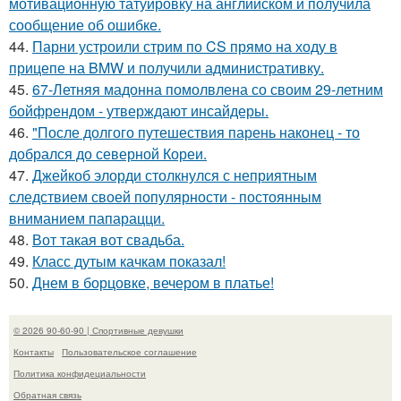
мотивационную татуировку на английском и получила
сообщение об ошибке.
44.
Парни устроили стрим по CS прямо на ходу в
прицепе на BMW и получили административку.
45.
67-Летняя мадонна помолвлена со своим 29-летним
бойфрендом - утверждают инсайдеры.
46.
"После долгого путешествия парень наконец - то
добрался до северной Кореи.
47.
Джейкоб элорди столкнулся с неприятным
следствием своей популярности - постоянным
вниманием папарацци.
48.
Вот такая вот свадьба.
49.
Класс дутым качкам показал!
50.
Днем в борцовке, вечером в платье!
© 2026 90-60-90 | Спортивные девушки
Контакты
Пользовательское соглашение
Политика конфидециальности
Обратная связь