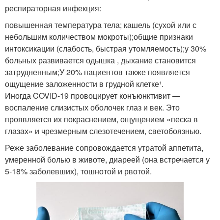
респираторная инфекция:
повышенная температура тела; кашель (сухой или с
небольшим количеством мокроты);общие признаки
интоксикации (слабость, быстрая утомляемость);у 30%
больных развивается одышка , дыхание становится
затрудненным;У 20% пациентов также появляется
ощущение заложенности в грудной клетке¹.
Иногда COVID-19 провоцирует конъюнктивит —
воспаление слизистых оболочек глаз и век. Это
проявляется их покраснением, ощущением «песка в
глазах» и чрезмерным слезотечением, светобоязнью.
Реже заболевание сопровождается утратой аппетита,
умеренной болью в животе, диареей (она встречается у
5-18% заболевших), тошнотой и рвотой.