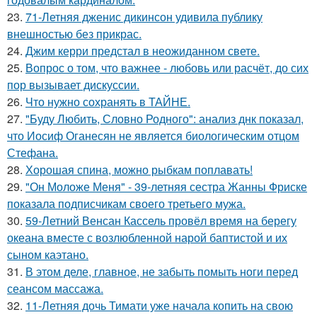
23.
71-Летняя дженис дикинсон удивила публику
внешностью без прикрас.
24.
Джим керри предстал в неожиданном свете.
25.
Вопрос о том, что важнее - любовь или расчёт, до сих
пор вызывает дискуссии.
26.
Что нужно сохранять в ТАЙНЕ.
27.
"Буду Любить, Словно Родного": анализ днк показал,
что Иосиф Оганесян не является биологическим отцом
Стефана.
28.
Хорошая спина, можно рыбкам поплавать!
29.
"Он Моложе Меня" - 39-летняя сестра Жанны Фриске
показала подписчикам своего третьего мужа.
30.
59-Летний Венсан Кассель провёл время на берегу
океана вместе с возлюбленной нарой баптистой и их
сыном каэтано.
31.
В этом деле, главное, не забыть помыть ноги перед
сеансом массажа.
32.
11-Летняя дочь Тимати уже начала копить на свою