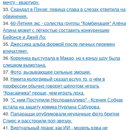
мечту - квартиру.
33.
Скандал в Пензе: певица слава в слезах ответила на
обвинения.
34.
60-Летняя экс - солистка группы "Комбинация" Алёна
Апина может с лёгкостью составить конкуренцию
Бейонсе и Джей Ло.
35.
Джессика альба формой после личных перемен
впечатляет.
36.
Кореянка выступала в Макао, но к концу шоу была
слишком вымотана.
37.
Фото, вызывающее сильные эмоции.
38.
Никита кологривый сказал вслух то, о чём в
профессии обычно говорят шёпотом: играть
"Красавчика" проще, чем играть лоха.
39.
"С ним Поступили Несправедливо" - Ксения Собчак
встала на защиту комика Нурлана Сабурова.
40.
Папарацци опубликовали неудачные фото бритни
Спирс и расстроили поп-звезду.
41.
Виртуальный пранк: как ИИ - модель едва не