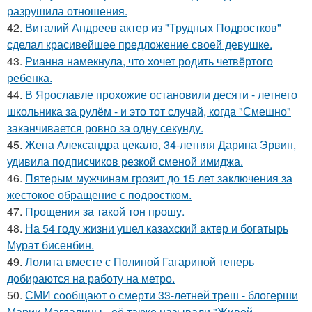
разрушила отношения.
42.
Виталий Андреев актер из "Трудных Подростков"
сделал красивейшее предложение своей девушке.
43.
Рианна намекнула, что хочет родить четвёртого
ребенка.
44.
В Ярославле прохожие остановили десяти - летнего
школьника за рулём - и это тот случай, когда "Смешно"
заканчивается ровно за одну секунду.
45.
Жена Александра цекало, 34-летняя Дарина Эрвин,
удивила подписчиков резкой сменой имиджа.
46.
Пятерым мужчинам грозит до 15 лет заключения за
жестокое обращение с подростком.
47.
Прощения за такой тон прошу.
48.
На 54 году жизни ушел казахский актер и богатырь
Мурат бисенбин.
49.
Лолита вместе с Полиной Гагариной теперь
добираются на работу на метро.
50.
СМИ сообщают о смерти 33-летней треш - блогерши
Марии Магдалины - её также называли "Живой