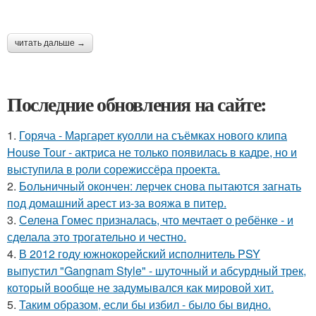
читать дальше →
Последние обновления на сайте:
1.
Горяча - Маргарет куолли на съёмках нового клипа
House Tour - актриса не только появилась в кадре, но и
выступила в роли сорежиссёра проекта.
2.
Больничный окончен: лерчек снова пытаются загнать
под домашний арест из-за вояжа в питер.
3.
Селена Гомес призналась, что мечтает о ребёнке - и
сделала это трогательно и честно.
4.
В 2012 году южнокорейский исполнитель PSY
выпустил "Gangnam Style" - шуточный и абсурдный трек,
который вообще не задумывался как мировой хит.
5.
Таким образом, если бы избил - было бы видно.