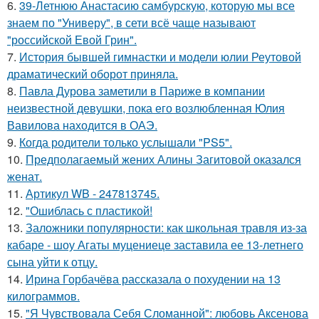
6.
39-Летнюю Анастасию самбурскую, которую мы все
знаем по "Универу", в сети всё чаще называют
"российской Евой Грин".
7.
История бывшей гимнастки и модели юлии Реутовой
драматический оборот приняла.
8.
Павла Дурова заметили в Париже в компании
неизвестной девушки, пока его возлюбленная Юлия
Вавилова находится в ОАЭ.
9.
Когда родители только услышали "PS5".
10.
Предполагаемый жених Алины Загитовой оказался
женат.
11.
Артикул WB - 247813745.
12.
"Ошиблась с пластикой!
13.
Заложники популярности: как школьная травля из-за
кабаре - шоу Агаты муцениеце заставила ее 13-летнего
сына уйти к отцу.
14.
Ирина Горбачёва рассказала о похудении на 13
килограммов.
15.
"Я Чувствовала Себя Сломанной": любовь Аксенова