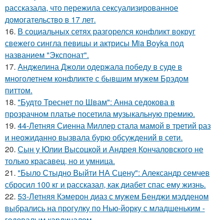
рассказала, что пережила сексуализированное
домогательство в 17 лет.
16.
В социальных сетях разгорелся конфликт вокруг
свежего сингла певицы и актрисы Mia Boyka под
названием "Экспонат".
17.
Анджелина Джоли одержала победу в суде в
многолетнем конфликте с бывшим мужем Брэдом
питтом.
18.
"Будто Треснет по Швам": Анна седокова в
прозрачном платье посетила музыкальную премию.
19.
44-Летняя Сиенна Миллер стала мамой в третий раз
и неожиданно вызвала бурю обсуждений в сети.
20.
Сын у Юлии Высоцкой и Андрея Кончаловского не
только красавец, но и умница.
21.
"Было Стыдно Выйти НА Сцену": Александр семчев
сбросил 100 кг и рассказал, как диабет спас ему жизнь.
22.
53-Летняя Кэмерон диаз с мужем Бенджи мэдденом
выбрались на прогулку по Нью-йорку с младшеньким -
годовалым кардиналом.