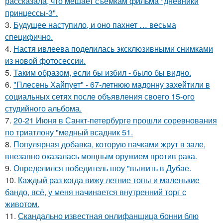
рассказала, что мешает съемкам фильма "дневники
принцессы-3".
3.
Будущее наступило, и оно пахнет … весьма
специфично.
4.
Настя ивлеева поделилась эксклюзивными снимками
из новой фотосессии.
5.
Таким образом, если бы избил - было бы видно.
6.
"Плесень Хайпует" - 67-летнюю мадонну захейтили в
социальных сетях после объявления своего 15-ого
студийного альбома.
7.
20-21 Июня в Санкт-петербурге прошли соревнования
по триатлону "медный всадник 51.
8.
Популярная добавка, которую пачками жрут в зале,
внезапно оказалась мощным оружием против рака.
9.
Определился победитель шоу "выжить в Дубае.
10.
Каждый раз когда вижу летние топы и маленькие
бандо, всё, у меня начинается внутренний торг с
животом.
11.
Скандально известная онлифанщица бонни блю