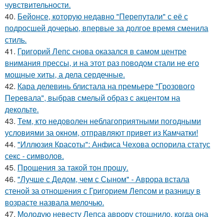
чувствительности.
40.
Бейонсе, которую недавно "Перепутали" с её с
подросшей дочерью, впервые за долгое время сменила
стиль.
41.
Григорий Лепс снова оказался в самом центре
внимания прессы, и на этот раз поводом стали не его
мощные хиты, а дела сердечные.
42.
Кара делевинь блистала на премьере "Грозового
Перевала", выбрав смелый образ с акцентом на
декольте.
43.
Тем, кто недоволен неблагоприятными погодными
условиями за окном, отправляют привет из Камчатки!
44.
"Иллюзия Красоты": Анфиса Чехова оспорила статус
секс - символов.
45.
Прощения за такой тон прошу.
46.
"Лучше с Дедом, чем с Сыном" - Аврора встала
стеной за отношения с Григорием Лепсом и разницу в
возрасте назвала мелочью.
47.
Молодую невесту Лепса аврору стошнило, когда она