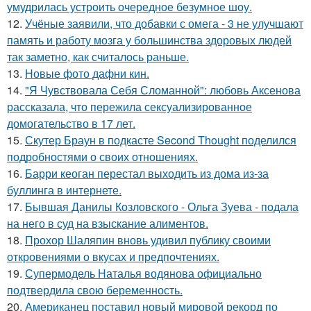
умудрилась устроить очередное безумное шоу.
12.
Учёные заявили, что добавки с омега - 3 не улучшают
память и работу мозга у большинства здоровых людей
так заметно, как считалось раньше.
13.
Новые фото дафни кин.
14.
"Я Чувствовала Себя Сломанной": любовь Аксенова
рассказала, что пережила сексуализированное
домогательство в 17 лет.
15.
Скутер Браун в подкасте Second Thought поделился
подробностями о своих отношениях.
16.
Барри кеоган перестал выходить из дома из-за
буллинга в интернете.
17.
Бывшая Данилы Козловского - Ольга Зуева - подала
на него в суд на взыскание алиментов.
18.
Прохор Шаляпин вновь удивил публику своими
откровениями о вкусах и предпочтениях.
19.
Супермодель Наталья водянова официально
подтвердила свою беременность.
20.
Американец поставил новый мировой рекорд по