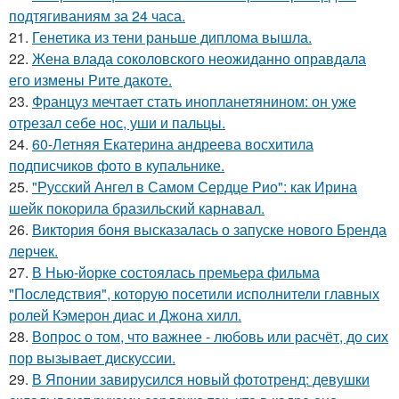
подтягиваниям за 24 часа.
21.
Генетика из тени раньше диплома вышла.
22.
Жена влада соколовского неожиданно оправдала
его измены Рите дакоте.
23.
Француз мечтает стать инопланетянином: он уже
отрезал себе нос, уши и пальцы.
24.
60-Летняя Екатерина андреева восхитила
подписчиков фото в купальнике.
25.
"Русский Ангел в Самом Сердце Рио": как Ирина
шейк покорила бразильский карнавал.
26.
Виктория боня высказалась о запуске нового Бренда
лерчек.
27.
В Нью-йорке состоялась премьера фильма
"Последствия", которую посетили исполнители главных
ролей Кэмерон диас и Джона хилл.
28.
Вопрос о том, что важнее - любовь или расчёт, до сих
пор вызывает дискуссии.
29.
В Японии завирусился новый фототренд: девушки