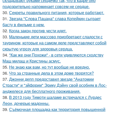
складывают руками сердечко так, что в кадре оно
подозрительно напоминает совсем не сердце.
30.
Секреты правильного питания, которые работают.
31.
Звезда "Слова Пацана" слава Копейкин сыграет
басту в фильме о нем.
32.
Когда закон против чести идет.
33.
Маленькие дети массово приобретают сладости с
таурином, которые на самом деле представляют собой
скрытую угрозу для здоровья сердца.
34.
"Как же они Похожи" - в сети удивляются сходству
Маш милаш и Кристины асмус.
35.
Не знаю как вам, но тут вообще не вредно.
36.
Что за странные дела в этом доме творятся?
37.
Джонни депп предоставил звезде "Анатомии
Страсти" и "эйфории" Эрику Дэйну свой особняк в Лос-
анджелесе для бесплатного проживания.
38.
В 2013 году Тимоти шаламе встречался с Лурдес
Леон, дочерью мадонны.
39.
Съёмочная площадка как территория повышенной