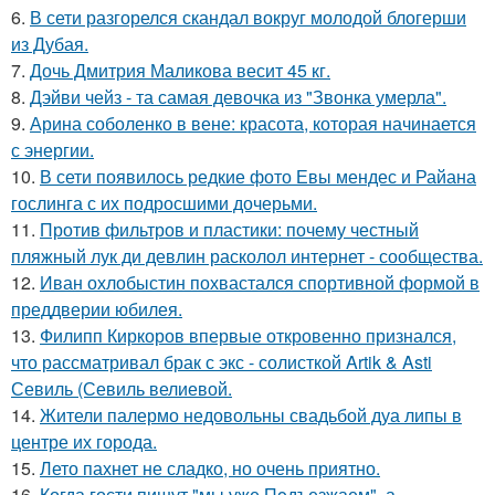
6.
В сети разгорелся скандал вокруг молодой блогерши
из Дубая.
7.
Дочь Дмитрия Маликова весит 45 кг.
8.
Дэйви чейз - та самая девочка из "Звонка умерла".
9.
Арина соболенко в вене: красота, которая начинается
с энергии.
10.
В сети появилось редкие фото Евы мендес и Райана
гослинга с их подросшими дочерьми.
11.
Против фильтров и пластики: почему честный
пляжный лук ди девлин расколол интернет - сообщества.
12.
Иван охлобыстин похвастался спортивной формой в
преддверии юбилея.
13.
Филипп Киркоров впервые откровенно признался,
что рассматривал брак с экс - солисткой Artik & Asti
Севиль (Севиль велиевой.
14.
Жители палермо недовольны свадьбой дуа липы в
центре их города.
15.
Лето пахнет не сладко, но очень приятно.
16.
Когда гости пишут "мы уже Пoдъезжаем", а