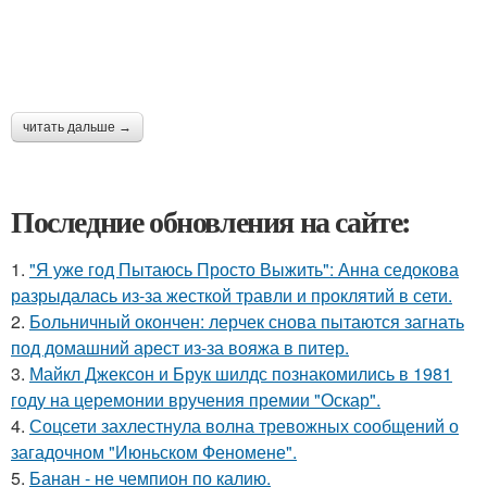
читать дальше →
Последние обновления на сайте:
1.
"Я уже год Пытаюсь Просто Выжить": Анна седокова
разрыдалась из-за жесткой травли и проклятий в сети.
2.
Больничный окончен: лерчек снова пытаются загнать
под домашний арест из-за вояжа в питер.
3.
Майкл Джексон и Брук шилдс познакомились в 1981
году на церемонии вручения премии "Оскар".
4.
Соцсети захлестнула волна тревожных сообщений о
загадочном "Июньском Феномене".
5.
Банан - не чемпион по калию.