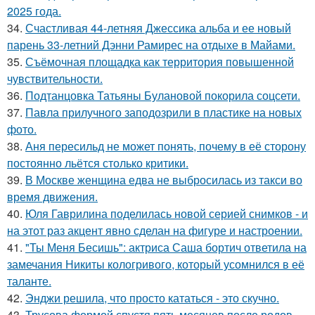
2025 года.
34.
Счастливая 44-летняя Джессика альба и ее новый
парень 33-летний Дэнни Рамирес на отдыхе в Майами.
35.
Съёмочная площадка как территория повышенной
чувствительности.
36.
Подтанцовка Татьяны Булановой покорила соцсети.
37.
Павла прилучного заподозрили в пластике на новых
фото.
38.
Аня пересильд не может понять, почему в её сторону
постоянно льётся столько критики.
39.
В Москве женщина едва не выбросилась из такси во
время движения.
40.
Юля Гаврилина поделилась новой серией снимков - и
на этот раз акцент явно сделан на фигуре и настроении.
41.
"Ты Меня Бесишь": актриса Саша бортич ответила на
замечания Никиты кологривого, который усомнился в её
таланте.
42.
Энджи решила, что просто кататься - это скучно.
43.
Трусова формой спустя пять месяцев после родов