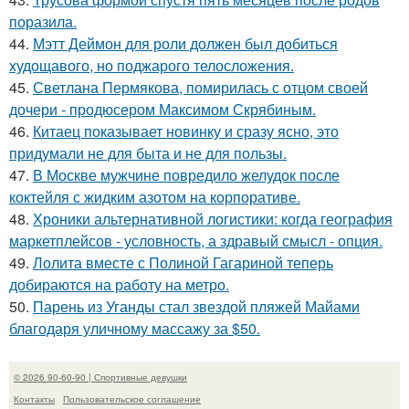
поразила.
44.
Мэтт Деймон для роли должен был добиться
худощавого, но поджарого телосложения.
45.
Светлана Пермякова, помирилась с отцом своей
дочери - продюсером Максимом Скрябиным.
46.
Китаец показывает новинку и сразу ясно, это
придумали не для быта и не для пользы.
47.
В Москве мужчине повредило желудок после
коктейля с жидким азотом на корпоративе.
48.
Хроники альтернативной логистики: когда география
маркетплейсов - условность, а здравый смысл - опция.
49.
Лолита вместе с Полиной Гагариной теперь
добираются на работу на метро.
50.
Парень из Уганды стал звездой пляжей Майами
благодаря уличному массажу за $50.
© 2026 90-60-90 | Спортивные девушки
Контакты
Пользовательское соглашение