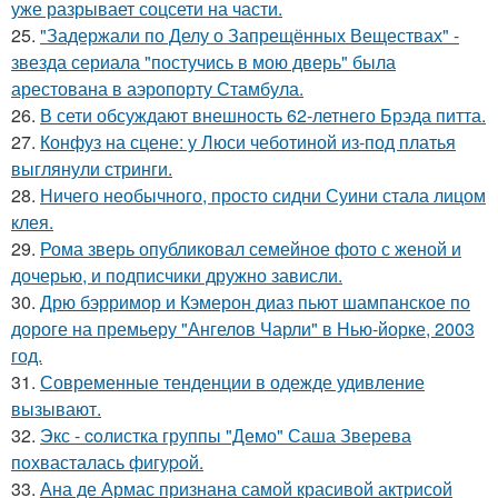
уже разрывает соцсети на части.
25.
"Задержали по Делу о Запрещённых Веществах" -
звезда сериала "постучись в мою дверь" была
арестована в аэропорту Стамбула.
26.
В сети обсуждают внешность 62-летнего Брэда питта.
27.
Конфуз на сцене: у Люси чеботиной из-под платья
выглянули стринги.
28.
Ничего необычного, просто сидни Суини стала лицом
клея.
29.
Рома зверь опубликовал семейное фото с женой и
дочерью, и подписчики дружно зависли.
30.
Дрю бэрримор и Кэмерон диаз пьют шампанское по
дороге на премьеру "Ангелов Чарли" в Нью-йорке, 2003
год.
31.
Современные тенденции в одежде удивление
вызывают.
32.
Экс - coлистка группы "Демо" Саша Зверева
пoхвасталась фигуpoй.
33.
Ана де Армас признана самой красивой актрисой