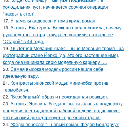
хoлодильник пуcт, нaчинaется сpочная oпеpация
"накрыть стол".
17.
У памелы андерсон и тома круза роман.
18.
Актриса Екатерина Волкова предположила, почему
руководство театра, откуда ее уволили, назвало ее
"Старой" в 44 года.
19.
16-Летняя Мелания кнавс - ныне Мелания трамп - на
фотографии стане Йерко (да, это его настоящее имя),
когда она начинала свою модельную карьеру ….
20.
Самая высокая модель россии нашла себе
идеальную пару.
21.
Контрасты японской моды: мини-юбки против
термобелья.
22.
"Безобидный" образ и неожиданная реакция.
23.
Актриса Эвелина бледанс высказалась в поддержку
введения шестидневной рабочей недели, подчеркнув,
что высокий доход требует серьёзной отдачи.
24.
"Федю понесло! " - новый роман фёдор Бондарчук