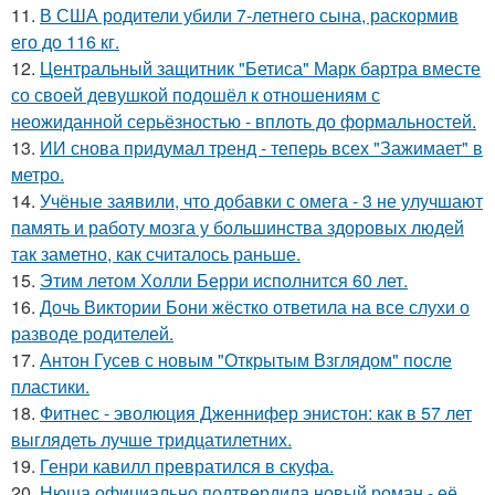
11.
В США родители убили 7-летнего сына, раскормив
его до 116 кг.
12.
Центральный защитник "Бетиса" Марк бартра вместе
со своей девушкой подошёл к отношениям с
неожиданной серьёзностью - вплоть до формальностей.
13.
ИИ снова придумал тренд - теперь всех "Зажимает" в
метро.
14.
Учёные заявили, что добавки с омега - 3 не улучшают
память и работу мозга у большинства здоровых людей
так заметно, как считалось раньше.
15.
Этим летом Холли Берри исполнится 60 лет.
16.
Дочь Виктории Бони жёстко ответила на все слухи о
разводе родителей.
17.
Антон Гусев с новым "Открытым Взглядом" после
пластики.
18.
Фитнес - эволюция Дженнифер энистон: как в 57 лет
выглядеть лучше тридцатилетних.
19.
Генри кавилл превратился в скуфа.
20.
Нюша официально подтвердила новый роман - её