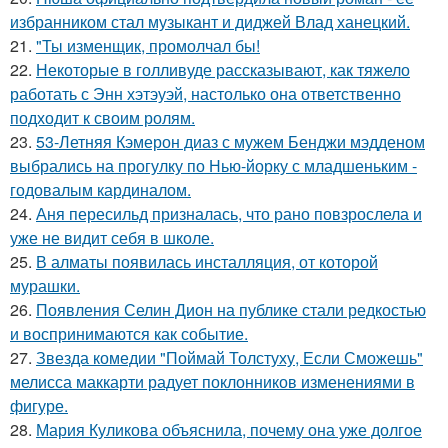
избранником стал музыкант и диджей Влад ханецкий.
21.
"Ты изменщик, промолчал бы!
22.
Некоторые в голливуде рассказывают, как тяжело
работать с Энн хэтэуэй, настолько она ответственно
подходит к своим ролям.
23.
53-Летняя Кэмерон диаз с мужем Бенджи мэдденом
выбрались на прогулку по Нью-йорку с младшеньким -
годовалым кардиналом.
24.
Аня пересильд призналась, что рано повзрослела и
уже не видит себя в школе.
25.
В алматы появилась инсталляция, от которой
мурашки.
26.
Появления Селин Дион на публике стали редкостью
и воспринимаются как событие.
27.
Звезда комедии "Поймай Толстуху, Если Сможешь"
мелисса маккарти радует поклонников изменениями в
фигуре.
28.
Мария Куликова объяснила, почему она уже долгое