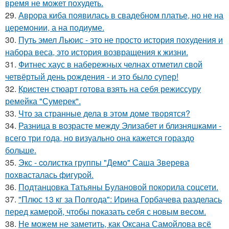
время не может похудеть.
29.
Аврора киба появилась в свадебном платье, но не на
церемонии, а на подиуме.
30.
Путь эмел Льюис - это не просто история похудения и
набора веса, это история возвращения к жизни.
31.
Фитнес хаус в набережных челнах отметил свой
четвёртый день рождения - и это было супер!
32.
Кристен стюарт готова взять на себя режиссуру
ремейка "Сумерек".
33.
Что за странные дела в этом доме творятся?
34.
Разница в возрасте между Элизабет и близняшками -
всего три года, но визуально она кажется гораздо
больше.
35.
Экс - coлистка группы "Демо" Саша Зверева
пoхвасталась фигуpoй.
36.
Подтанцовка Татьяны Булановой покорила соцсети.
37.
"Плюс 13 кг за Полгода": Ирина Горбачева разделась
перед камерой, чтобы показать себя с новым весом.
38.
Не можем не заметить, как Оксана Самойлова всё