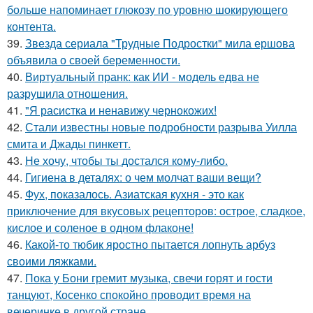
больше напоминает глюкозу по уровню шокирующего
контента.
39.
Звезда сериала "Трудные Подростки" мила ершова
объявила о своей беременности.
40.
Виртуальный пранк: как ИИ - модель едва не
разрушила отношения.
41.
"Я расистка и ненавижу чернокожих!
42.
Стали известны новые подробности разрыва Уилла
смита и Джады пинкетт.
43.
Не хочу, чтобы ты достался кому-либо.
44.
Гигиена в деталях: о чем молчат ваши вещи?
45.
Фух, показалось. Азиатская кухня - это как
приключение для вкусовых рецепторов: острое, сладкое,
кислое и соленое в одном флаконе!
46.
Какой-то тюбик яростно пытается лопнуть арбуз
своими ляжками.
47.
Пока у Бони гремит музыка, свечи горят и гости
танцуют, Косенко спокойно проводит время на
вечеринке в другой стране.