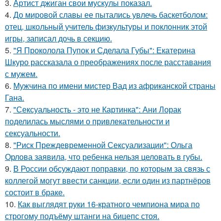
3.
Артист джиган свои мускулы показал.
4.
До мировой славы ее пытались увлечь баскетболом:
отец, школьный учитель физкультуры и поклонник этой
игры, записал дочь в секцию.
5.
"Я Проколола Пупок и Сделала Губы": Екатерина
Шкуро рассказала о преображениях после расставания
с мужем.
6.
Мужчина по имени мистер Вад из африканской страны
Гана.
7.
"Сексуальность - это не Картинка": Ани Лорак
поделилась мыслями о привлекательности и
сексуальности.
8.
"Риск Преждевременной Сексуализации": Ольга
Орлова заявила, что ребенка нельзя целовать в губы.
9.
В России обсуждают поправки, по которым за связь с
коллегой могут ввести санкции, если один из партнёров
состоит в браке.
10.
Как выглядят руки 16-кратного чемпиона мира по
строгому подъёму штанги на бицепс стоя.