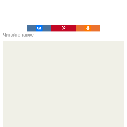
Читайте также
Салат который не портится. Топ - 5 вкусных салатов,
которые не испортят твою фигуру