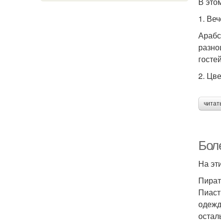
В это
1. Ве
Арабс
разно
госте
2. Цв
читат
Бол
На эт
Пират
Пиаст
одежд
остал