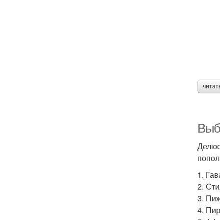
читат
Выб
Делюс
попол
1. Га
2. Ст
3. Пи
4. Пи