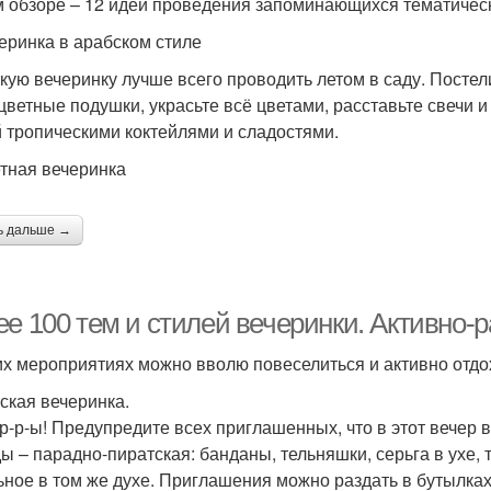
м обзоре – 12 идей проведения запоминающихся тематическ
черинка в арабском стиле
кую вечеринку лучше всего проводить летом в саду. Постел
цветные подушки, украсьте всё цветами, расставьте свечи 
й тропическими коктейлями и сладостями.
етная вечеринка
ь дальше →
ее 100 тем и стилей вечеринки. Активно-
их мероприятиях можно вволю повеселиться и активно отдо
ская вечеринка.
р-р-ы! Предупредите всех приглашенных, что в этот вечер 
ы – парадно-пиратская: банданы, тельняшки, серьга в ухе, тр
ьное в том же духе. Приглашения можно раздать в бутылках