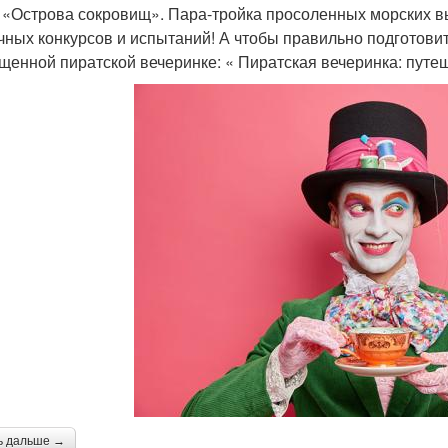
 «Острова сокровищ». Пара-тройка просоленных морских в
чных конкурсов и испытаний! А чтобы правильно подготовить
щенной пиратской вечеринке: « Пиратская вечеринка: путеш
ь дальше →