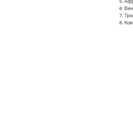
5. Аф
6. Веч
7. Тр
8. Ко