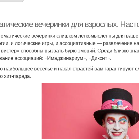
атические вечеринки для взрослых. Наст
тематические вечеринки слишком легкомысленны для вашей
егии, и логические игры, и ассоциативные — развлечения н
Твистер» способны вызвать бурю эмоций. Среди близко зн
вание ассоциаций: «Имаджинариум», «Диксит».
о наибольшее веселье и накал страстей вам гарантируют
о хит-парада.