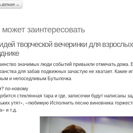
ь дальше →
 может заинтересовать
 идей творческой вечеринки для взрослы
зднике
инство значимых люди событий привыкли отмечать дома. Е
ранства для забав подвижных зачастую не хватает. Какие и
ным и непоседливым Бутылочка
м? по-новому
обится стеклянная тара и где, записочки будут написаны за
ьких утят», «любимую Исполнить песню виновника торжест
» и т.д.