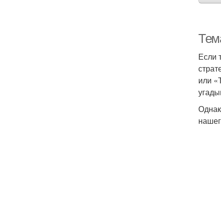
Тем
Если 
страт
или «
угады
Однак
нашег