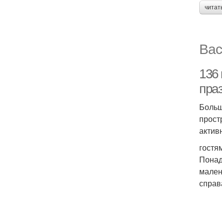
читат
Вас
136
пра
Больш
прост
актив
гостя
Понад
мален
справа