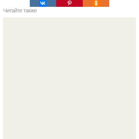
Читайте также
Обзор средств по уходу за волосами и их назначение.
Плюсы и минусы профессиональной косметики по уходу
за волосами