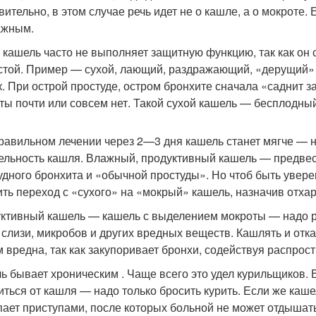
вительно, в этом случае речь идет не о кашле, а о мокроте.
ажным.
 кашель часто не выполняет защитную функцию, так как он
стой. Пример — сухой, лающий, раздражающий, «дерущий» 
к. При острой простуде, остром бронхите сначала «саднит за
ты почти или совсем нет. Такой сухой кашель — бесплодный
равильном лечении через 2—3 дня кашель станет мягче — на
ельность кашля. Влажный, продуктивный кашель — предвес
удного бронхита и «обычной простуды». Но чтоб быть увере
ить переход с «сухого» на «мокрый» кашель, назначив отх
ктивный кашель — кашель с выделением мокроты — надо ра
т слизи, микробов и других вредных веществ. Кашлять и отк
м вредна, так как закупоривает бронхи, содействуя распро
ь бывает хроническим . Чаще всего это удел курильщиков. В
иться от кашля — надо только бросить курить. Если же каш
пает приступами, после которых больной не может отдышать