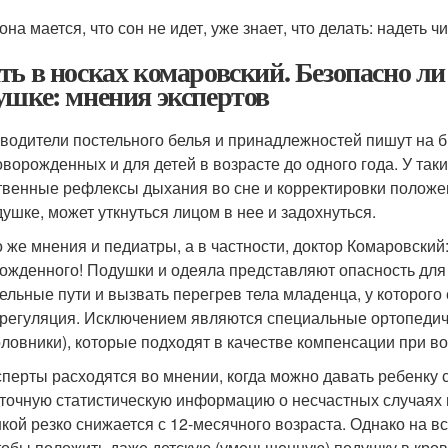
она мается, что сон не идет, уже знает, что делать: надеть 
ть в носках комаровский. Безопасно ли
ушке: мнения экспертов
водители постельного белья и принадлежностей пишут на б
оворожденных и для детей в возрасте до одного года. У так
твенные рефлексы дыхания во сне и корректировки положен
душке, может уткнуться лицом в нее и задохнуться.
о же мнения и педиатры, а в частности, доктор Комаровский
ожденного! Подушки и одеяла представляют опасность для г
ельные пути и вызвать перегрев тела младенца, у которог
регуляция. Исключением являются специальные ортопеди
оловники), которые подходят в качестве компенсации при 
сперты расходятся во мнении, когда можно давать ребенку с
точную статистическую информацию о несчастных случаях н
кой резко снижается с 12-месячного возраста. Однако на в
чтобы положить даже детскую (уменьшенную) подушку в кров