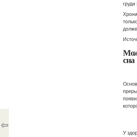
груди
Хрони
тольк
долже
Источ
Мож
сна
Основ
прерыв
появи
котор
⇦
У здо