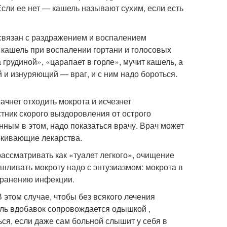
 Если ее нет — кашель называют сухим, если есть
 связан с раздражением и воспалением
кашель при воспалении гортани и голосовых
 грудиной», «царапает в горле», мучит кашель, а
 и изнуряющий — враг, и с ним надо бороться.
чнет отходить мокрота и исчезнет
тник скорого выздоровления от острого
нным в этом, надо показаться врачу. Врач может
аркивающие лекарства.
ссматривать как «туалет легкого», очищение
ашливать мокроту надо с энтузиазмом: мокрота в
странению инфекции.
 этом случае, чтобы без всякого лечения
ель вдобавок сопровождается одышкой ,
ся, если даже сам больной слышит у себя в