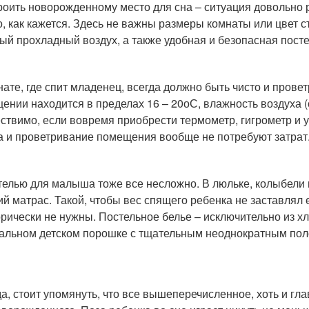
роить новорожденному место для сна – ситуация довольно р
о, как кажется. Здесь не важны размеры комнаты или цвет с
тый прохладный воздух, а также удобная и безопасная посте
нате, где спит младенец, всегда должно быть чисто и прове
ении находится в пределах 16 – 20
о
С, влажность воздуха (
ствимо, если вовремя приобрести термометр, гигрометр и 
а и проветривание помещения вообще не потребуют затрат
телью для малыша тоже все несложно. В люльке, колыбели 
ий матрас. Такой, чтобы вес спящего ребенка не заставлял 
орически не нужны. Постельное белье – исключительно из х
альном детском порошке с тщательным неоднократным пол
а, стоит упомянуть, что все вышеперечисленное, хоть и гл