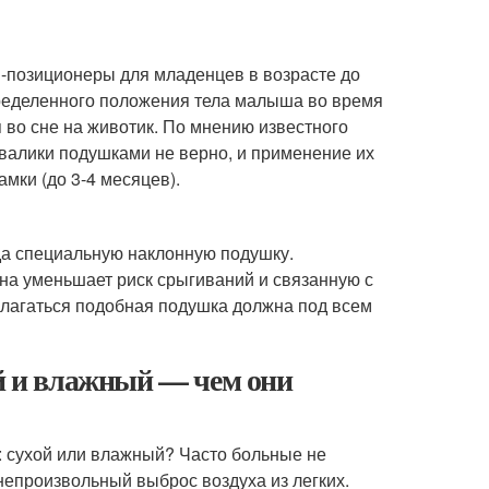
-позиционеры для младенцев в возрасте до
ределенного положения тела малыша во время
я во сне на животик. По мнению известного
 валики подушками не верно, и применение их
мки (до 3-4 месяцев).
да специальную наклонную подушку.
на уменьшает риск срыгиваний и связанную с
полагаться подобная подушка должна под всем
ой и влажный — чем они
: сухой или влажный? Часто больные не
 непроизвольный выброс воздуха из легких.