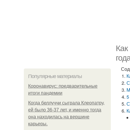
Как
год
Сод
К
Популярные материалы
С
Коронавирус: предварительные
М
итоги пандемии
5
Когда беллуччи сыграла Клеопатру,
С
ей было 36-37 лет, и именно тогда
К
она находилась на вершине
карьеры.