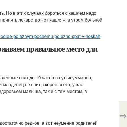
ть. Но в этих случаях бороться с кашлем надо
о принять лекарство «от кашля», а утром больной
byt-bolee-poleznym-pochemu-polezno-spat-v-noskah
раиваем правильное место для
денные спят до 19 часов в суткисуммарно,
й младенец не спит, скорее всего, у вас
здоровьем малыша, так и с тем местом, в
⇨
достаточно редкое, а вот неумение родителей