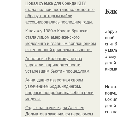
Новая съёмка для бренда KHY
Как
стала полной противоположностью
образу, с которым кайли
ассоциировалась последние годы.
Заруб
К началу 1980-х Кристи бринкли
вообщ
стала лицом американского
спит 
моделинга и главным воплощением
у мал
естественной привлекательности.
этому
Анастасию Волочкову не раз
детей
упрекали в приверженности
анома
устаревшим бьюти - процедурам.
Анна, давно известная своим
Некот
увлечением бодибилдингом,
подуш
впервые попробовала себя в роли
бок и
модели.
детей
Отдых на пхукете для Алексея
сна н
Долматова закончился переломом