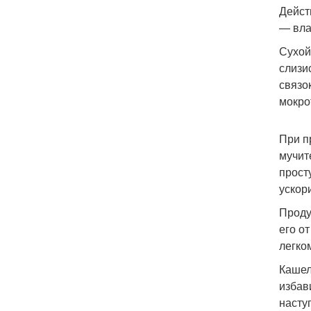
Дейст
— вл
Сухой
слизи
связо
мокро
При п
мучит
прост
ускор
Проду
его о
легко
Кашел
избав
насту