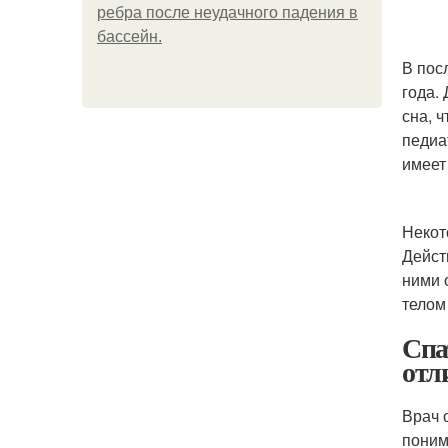
ребра после неудачного падения в
бассейн.
В пос
года.
сна, 
педиа
имеет
Некот
Дейст
ними 
телом
Спа
отл
Врач 
поним