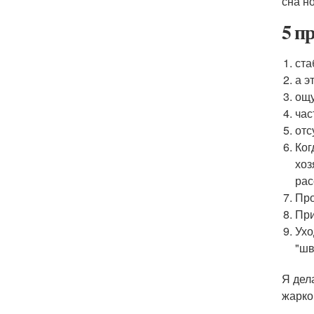
сна н
5 п
ста
а э
ощу
час
отс
Ког
хоз
рас
Про
При
Ухо
"шв
Я дела
жарко