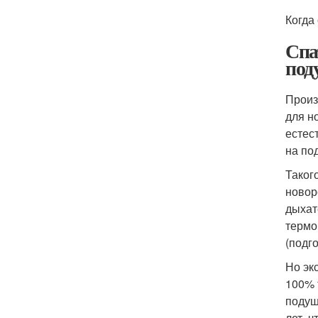
Когда 
Спа
под
Произ
для н
естес
на по
Таког
новор
дыхат
термо
(подг
Но эк
100% 
подуш
лет, 