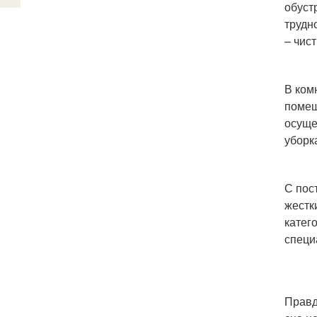
обуст
трудн
– чис
В ком
помещ
осуще
уборк
С пос
жестк
катег
специ
Правд