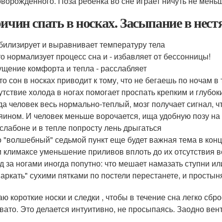
оворожденного. Поза ребенка во сне играет ничуть не мень
ричин спать в носках. Засыпание в нес
билизирует и выравнивает температуру тела
то нормализует процесс сна и - избавляет от бессонницы!
щение комфорта и тепла - расслабляет
то сон в носках приводит к тому, что не бегаешь по ночам в 
утствие холода в ногах помогает проспать крепким и глубок
да человек весь нормально-теплый, мозг получает сигнал, ч
яином. И человек меньше ворочается, ища удобную позу на з
слабоне и в тепле попросту лень дрыгаться
 "волшебный" седьмой пункт еще будет важная тема в конце
 климаксе уменьшение приливов вплоть до их отсутствия в
д за ногами иногда попутно: что мешает намазать ступни ил
аркать" сухими пятками по постели перестанете, и простын
ю короткие носки и следки , чтобы в течение сна легко сброс
вато. Это делается интуитивно, не просыпаясь. Заодно вент