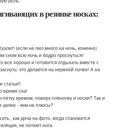
шую роль.
тягивающих в резинке носках:
туалет! (если не пил много на ночь, конечно)
им сном всю ночь и бодро проснуться!
то все хорошо и готовится отдыхать вместе с
аснуть: это делается на нервной почве! А на
 статьи!!
о время сна!
и пятку кремом, поверх пленочку и носки? Так и
я целее - чем не плюсы?
ить , как доча на фото, когда становится
иляция, не потеют ноги.