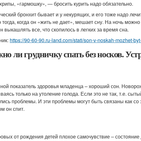
 хрипы, «гармошку», — бросить курить надо обязательно.
ческий бронхит бывает и у некурящих, и его тоже надо лечи
о тогда, когда он «жить не дает», мешает сну. На ночь можн
н выкашлять все, что скопилось в легких за время сна.
ник:
https://90-60-90.ru-land.com/stati/son-v-noskah-mozhet-
но ли грудничку спать без носков. Уст
ной показатель здоровья младенца – хороший сон. Новорож
аясь только на утоление голода. Если это не так, т.е. сыты
лись проблемы. И эти проблемы могут быть связаны как со 
ом он спит.
ровых от рождения детей плохое самочувствие – состояние 