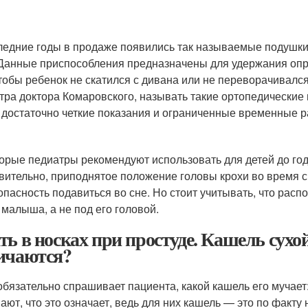
ледние годы в продаже появились так называемые подушки
 Данные приспособления предназначены для удержания оп
чтобы ребенок не скатился с дивана или не переворачивалс
тра доктора Комаровского, называть такие ортопедические
 достаточно четкие показания и ограниченные временные ра
орые педиатры рекомендуют использовать для детей до го
вительно, приподнятое положение головы крохи во время с
опасность подавиться во сне. Но стоит учитывать, что рас
 малыша, а не под его головой.
ть в носках при простуде. Кашель сух
ичаются?
обязательно спрашивает пациента, какой кашель его мучает
ают, что это означает, ведь для них кашель — это по факту