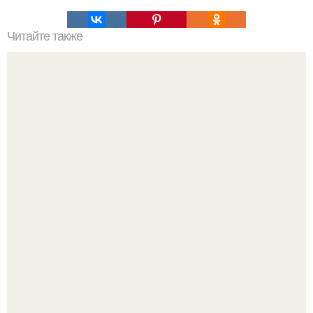
Читайте также
5 ошибок в тренировке ног и ягодиц.
13 лет на шее - буквально.