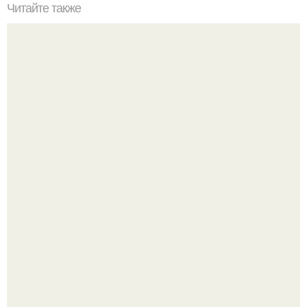
Читайте также
Полезно знать! Не ешь это!
Бывший пришёл к своей сеньорите и потребовал
вернуть все подарки.