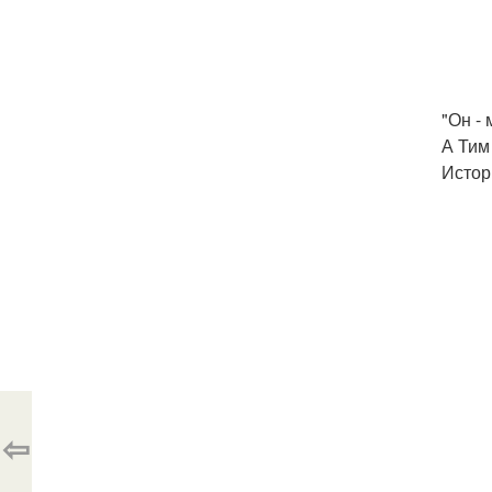
"Он - 
А Тим
Истор
⇦