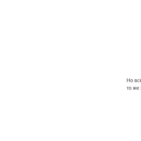
Но вс
то же