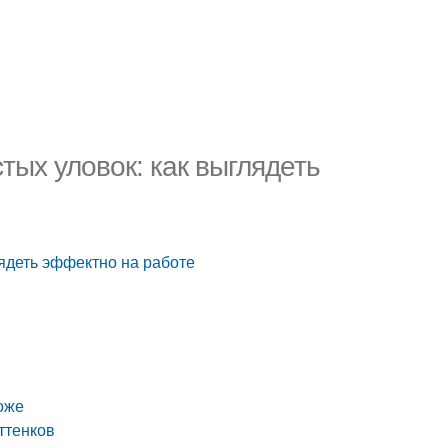
стых уловок: как выглядеть
лядеть эффектно на работе
роже
ттенков