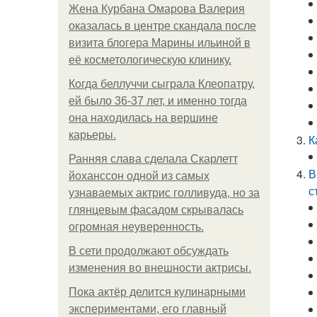
Жена Курбана Омарова Валерия
оказалась в центре скандала после
визита блогера Марины ильиной в
её косметологическую клинику.
Когда беллуччи сыграла Клеопатру,
ей было 36-37 лет, и именно тогда
она находилась на вершине
карьеры.
К
Ранняя слава сделала Скарлетт
В
йоханссон одной из самых
с
узнаваемых актрис голливуда, но за
глянцевым фасадом скрывалась
огромная неуверенность.
В сети продолжают обсуждать
изменения во внешности актрисы.
Пока актёр делится кулинарными
экспериментами, его главный