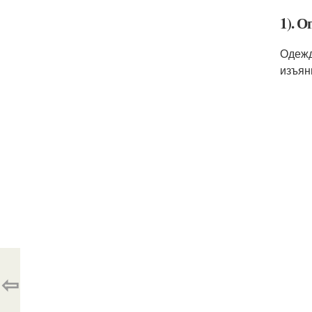
1). 
Одежд
изъян
⇦