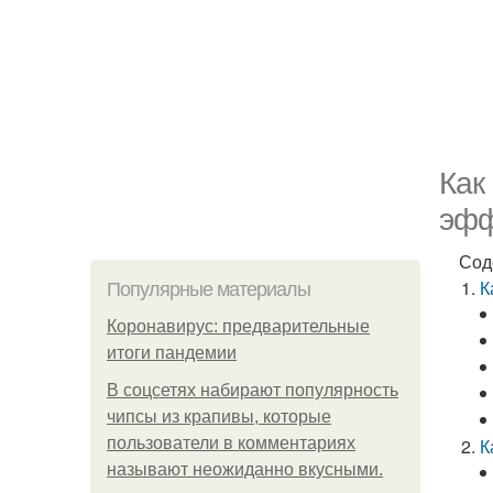
Как
эфф
Сод
К
Популярные материалы
Коронавирус: предварительные
итоги пандемии
В соцсетях набирают популярность
чипсы из крапивы, которые
пользователи в комментариях
К
называют неожиданно вкусными.