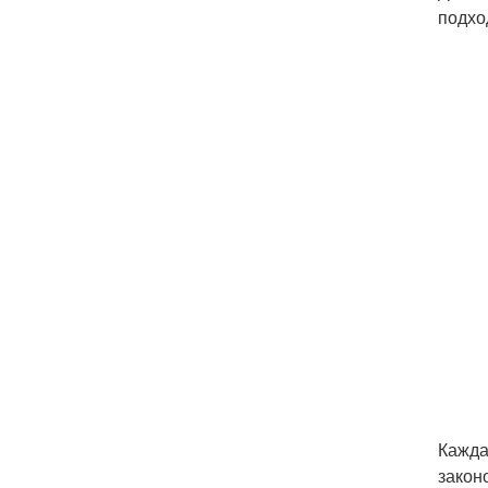
подхо
Кажда
закон