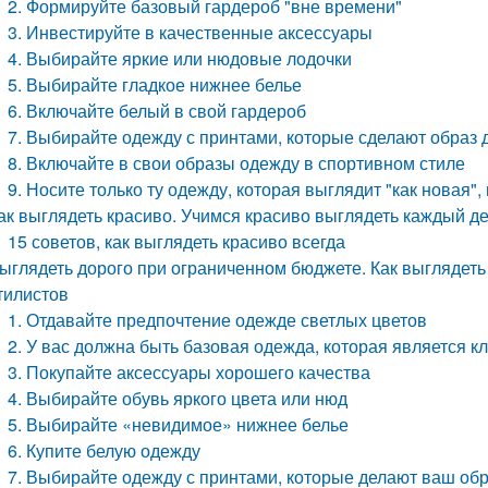
2. Формируйте базовый гардероб "вне времени"
3. Инвестируйте в качественные аксессуары
4. Выбирайте яркие или нюдовые лодочки
5. Выбирайте гладкое нижнее белье
6. Включайте белый в свой гардероб
7. Выбирайте одежду с принтами, которые сделают образ
8. Включайте в свои образы одежду в спортивном стиле
9. Носите только ту одежду, которая выглядит "как новая"
ак выглядеть красиво. Учимся красиво выглядеть каждый д
15 советов, как выглядеть красиво всегда
ыглядеть дорого при ограниченном бюджете. Как выглядеть
тилистов
1. Отдавайте предпочтение одежде светлых цветов
2. У вас должна быть базовая одежда, которая является к
3. Покупайте аксессуары хорошего качества
4. Выбирайте обувь яркого цвета или нюд
5. Выбирайте «невидимое» нижнее белье
6. Купите белую одежду
7. Выбирайте одежду с принтами, которые делают ваш об