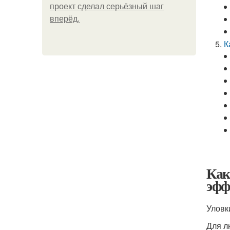
проект сделал серьёзный шаг
вперёд.
К
Как
эфф
Уловк
Для л