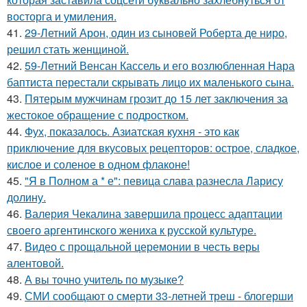
восторга и умиления.
41.
29-Летний Арон, один из сыновей Роберта де ниро,
решил стать женщиной.
42.
59-Летний Венсан Кассель и его возлюбленная Нара
баптиста перестали скрывать лицо их маленького сына.
43.
Пятерым мужчинам грозит до 15 лет заключения за
жестокое обращение с подростком.
44.
Фух, показалось. Азиатская кухня - это как
приключение для вкусовых рецепторов: острое, сладкое,
кислое и соленое в одном флаконе!
45.
"Я в Полном а * е": певица слава разнесла Ларису
долину.
46.
Валерия Чекалина завершила процесс адаптации
своего аргентинского жениха к русской культуре.
47.
Видео с прощальной церемонии в честь веры
алентовой.
48.
А вы точно учитель по музыке?
49.
СМИ сообщают о смерти 33-летней треш - блогерши