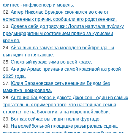
фитнес - инфлюенсер и модель.
32.
Актер Николас Брэндон скончался во сне от
естественных причин, сообщили его родственники.
33.
Довела себя до трясучки: Лолита напугала публику
предынфарктным состоянием прямо за кулисами
кремля.
34.
Айза вышла замуж за молодого бойфренда - и
выглядит потрясающе.
35.
Снежный кураж: зима во всей красе.
36.
Ана де Армас признана самой красивой актрисой
2025 года.
37.
Юлия Барановская сеть внешним Видом без
макияжа шокировала.
38.
Антонио бандерас и дакота Джонсон - один из самых
трогательных примеров того, что настоящая семья
строится не на биологии, а на искренней любви.
39.
Вот как сейчас выглядит нелли фуртадо.
40.
На волейбольной площадке разыгралась сцена,
которая заставила соцсети буквально захлебнуться от