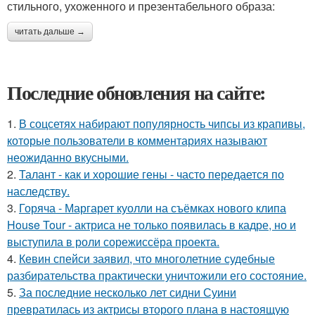
стильного, ухоженного и презентабельного образа:
читать дальше →
Последние обновления на сайте:
1.
В соцсетях набирают популярность чипсы из крапивы,
которые пользователи в комментариях называют
неожиданно вкусными.
2.
Талант - как и хорошие гены - часто передается по
наследству.
3.
Горяча - Маргарет куолли на съёмках нового клипа
House Tour - актриса не только появилась в кадре, но и
выступила в роли сорежиссёра проекта.
4.
Кевин спейси заявил, что многолетние судебные
разбирательства практически уничтожили его состояние.
5.
За последние несколько лет сидни Суини
превратилась из актрисы второго плана в настоящую