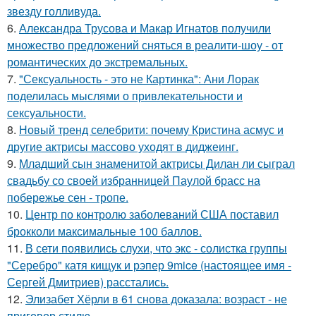
звезду голливуда.
6.
Александра Трусова и Макар Игнатов получили
множество предложений сняться в реалити-шоу - от
романтических до экстремальных.
7.
"Сексуальность - это не Картинка": Ани Лорак
поделилась мыслями о привлекательности и
сексуальности.
8.
Новый тренд селебрити: почему Кристина асмус и
другие актрисы массово уходят в диджеинг.
9.
Младший сын знаменитой актрисы Дилан ли сыграл
свадьбу со своей избранницей Паулой брасс на
побережье сен - тропе.
10.
Центр по контролю заболеваний США поставил
брокколи максимальные 100 баллов.
11.
В сети появились слухи, что экс - солистка группы
"Серебро" катя кищук и рэпер 9mice (настоящее имя -
Сергей Дмитриев) расстались.
12.
Элизабет Хёрли в 61 снова доказала: возраст - не
приговор стилю.