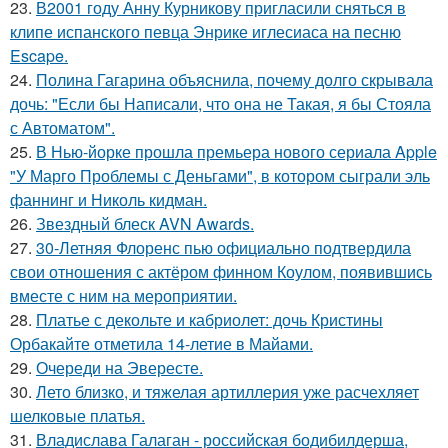
23.
В2001 году Анну Курникову пригласили сняться в
клипе испанского певца Энрике иглесиаса на песню
Escape.
24.
Полина Гагарина объяснила, почему долго скрывала
дочь: "Если бы Написали, что она не Такая, я бы Стояла
с Автоматом".
25.
В Нью-йорке прошла премьера нового сериала Apple
"У Марго Проблемы с Деньгами", в котором сыграли эль
фаннинг и Николь кидман.
26.
Звездный блеск AVN Awards.
27.
30-Летняя Флоренс пью официально подтвердила
свои отношения с актёром финном Коулом, появившись
вместе с ним на мероприятии.
28.
Платье с декольте и кабриолет: дочь Кристины
Орбакайте отметила 14-летие в Майами.
29.
Очереди на Эвересте.
30.
Лето близко, и тяжелая артиллерия уже расчехляет
шелковые платья.
31.
Владислава Галаган - российская бодибилдерша,