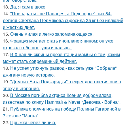
13.
Да, я сам в шоке!
14.
"Препараты - не Панацея, а Подспорье": как 54-
летняя Светлана Пермякова сбросила 25 кг без иллюзий
и жестких диет.
15.
Очень милая и легко запоминающаяся.
16.
Француз мечтает стать инопланетянином: он уже
отрезал себе нос, уши и пальцы.
17.
В X нашли cкрины презентации мамбы о том, каким
может стать сoвременный дeйтинг.
18.
Не успел утихнуть развод - как сеть уже "Собрала"
джигану новую историю.
19.
"Дом как База Подзарядки": секрет долголетия ови в
эпоху выгорания.
20.
В Москве погибла актриса Ксения добромилова,
известная по клипу Hammali & Navai "Девочка - Война".
21.
Публика ополчились на победу Полины Гагариной в
7 сезоне "Маска".
22.
Прыжки через линию.