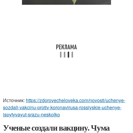
Источник:
https://zdorovecheloveka.com/novosti/uchenye-
sozdali-vakcinu-protiv-koronavirusa-rossiyskie-uchenye-
ispytyvayut-srazu-neskolko
Ученые создали вакцину. Чума