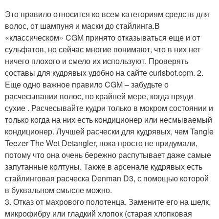
Это правило относится ко всем категориям средств для
волос, от шампуня и маски до стайлинга.В
«классическом» CGM принято отказываться еще и от
сульфатов, но сейчас многие понимают, что в них нет
ничего плохого и смело их используют. Проверять
составы для кудрявых удобно на сайте curlsbot.com. 2.
Еще одно важное правило CGM – забудьте о
расчесывании волос, по крайней мере, когда пряди
сухие . Расчесывайте кудри только в мокром состоянии и
только когда на них есть кондиционер или несмываемый
кондиционер. Лучшей расчески для кудрявых, чем Tangle
Teezer The Wet Detangler, пока просто не придумали,
потому что она очень бережно распутывает даже самые
запутанные колтуны. Также в арсенале кудрявых есть
стайлинговая расческа Denman D3, с помощью которой
в буквальном смысле можно.
3. Отказ от махрового полотенца. Замените его на шелк,
микрофибру или гладкий хлопок (старая хлопковая