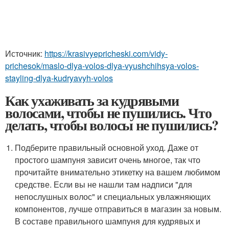
Источник:
https://krasivyepricheski.com/vidy-
prichesok/maslo-dlya-volos-dlya-vyushchihsya-volos-
stayling-dlya-kudryavyh-volos
Как ухаживать за кудрявыми
волосами, чтобы не пушились. Что
делать, чтобы волосы не пушились?
Подберите правильный основной уход. Даже от
простого шампуня зависит очень многое, так что
прочитайте внимательно этикетку на вашем любимом
средстве. Если вы не нашли там надписи "для
непослушных волос" и специальных увлажняющих
компонентов, лучше отправиться в магазин за новым.
В составе правильного шампуня для кудрявых и