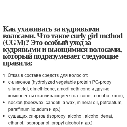
Как ухаживать за кудрявыми
волосами. Что такое curly girl method
(CGM)? Это особый уход за
кудрявыми и вьющимися волосами,
который подразумевает следующие
правила:
1. Отказ в составе средств для волос от:
силиконов (hydrolyzed vegetable protein PG-propyl
silanetriol, dimethicone, amodimethicone и другие
компоненты оканчивающиеся на -cone, -conol и -xane);
восков (beeswax, candelilla wax, mineral oil, petrolatum,
paraffinum liquidum и др.)
сушащих спиртов (isopropyl alcohol, alcohol denat,
ethanol, isopropanol, propyl alcohol и др.).