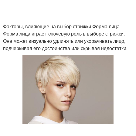
Уход за непослушными
Факторы, влияющие на выбор стрижки Форма лица
Пушистые волосы
волосами
Форма лица играет ключевую роль в выборе стрижки.
Она может визуально удлинять или укорачивать лицо,
подчеркивая его достоинства или скрывая недостатки.
Уход за пушистыми
Мужские волосы
волосами
Стрижки для кудрявых
Уход за волосами
волос
Стрижки для вьющихся
Прически на кудрявые
волос
волосы