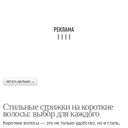
Стрижки для волнистых
Волос без укладки
волос
Стрижки на кудрявые
Вьющиеся пряди
волосы
Стрижки на вьющиеся
Стрижки на волнистые
читать дальше →
волосы
волосы
Стильные стрижки на короткие
волосы: выбор для каждого
Волосы без укладки
Волнистые волосы
Короткие волосы — это не только удобство, но и стиль,