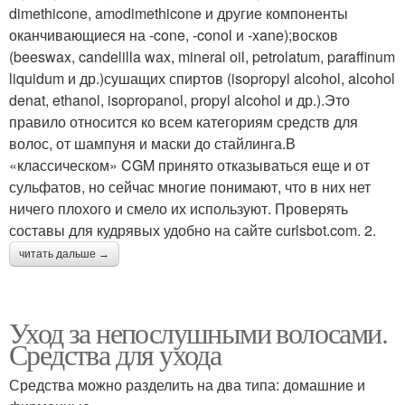
dimethicone, amodimethicone и другие компоненты
оканчивающиеся на -cone, -conol и -xane);восков
(beeswax, candelilla wax, mineral oil, petrolatum, paraffinum
liquidum и др.)сушащих спиртов (isopropyl alcohol, alcohol
denat, ethanol, isopropanol, propyl alcohol и др.).Это
правило относится ко всем категориям средств для
волос, от шампуня и маски до стайлинга.В
«классическом» CGM принято отказываться еще и от
сульфатов, но сейчас многие понимают, что в них нет
ничего плохого и смело их используют. Проверять
составы для кудрявых удобно на сайте curlsbot.com. 2.
читать дальше →
Уход за непослушными волосами.
Средства для ухода
Средства можно разделить на два типа: домашние и