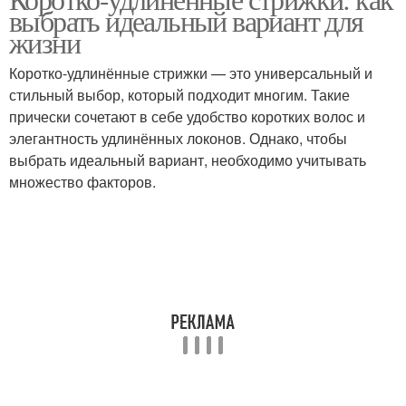
Густые волосы
выбрать идеальный вариант для
волосы
жизни
Коротко-удлинённые стрижки — это универсальный и
Стрижки для коротких
Стрижка на короткие
стильный выбор, который подходит многим. Такие
волос
волосы
прически сочетают в себе удобство коротких волос и
элегантность удлинённых локонов. Однако, чтобы
выбрать идеальный вариант, необходимо учитывать
множество факторов.
Волосы в домашних
Короткие волосы
условиях
Уход за кудрявыми
И кудрявые волосы
волосами
Для кудрявые волосы
Для вьющиеся волосы