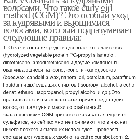
Кудрявые волосы
Для кудрявые волосы
волосами. Что такое curly girl
method (CGM)? Это особый уход
за кудрявыми и вьющимися
волосами, который подразумевает
следующие правила:
Для вьющиеся волосы
1. Отказ в составе средств для волос от: силиконов
(hydrolyzed vegetable protein PG-propyl silanetriol,
dimethicone, amodimethicone и другие компоненты
оканчивающиеся на -cone, -conol и -xane);восков
(beeswax, candelilla wax, mineral oil, petrolatum, paraffinum
liquidum и др.)сушащих спиртов (isopropyl alcohol, alcohol
denat, ethanol, isopropanol, propyl alcohol и др.).Это
правило относится ко всем категориям средств для
волос, от шампуня и маски до стайлинга.В
«классическом» CGM принято отказываться еще и от
сульфатов, но сейчас многие понимают, что в них нет
ничего плохого и смело их используют. Проверять
составы для кудрявых удобно на сайте curlsbot.com. 2.