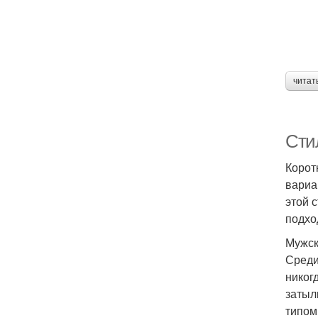
читат
Сти
Корот
вариа
этой 
подхо
Мужск
Среди
никог
затыл
типом