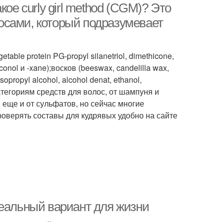
ое curly girl method (CGM)? Это
осами, который подразумевает
table protein PG-propyl silanetriol, dimethicone,
nol и -xane);восков (beeswax, candelilla wax,
sopropyl alcohol, alcohol denat, ethanol,
 категориям средств для волос, от шампуня и
еще и от сульфатов, но сейчас многие
Проверять составы для кудрявых удобно на сайте
деальный вариант для жизни