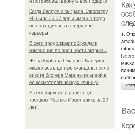
и потребовал вернуть все подарки.
Как 
Когда беллуччи сыграла Клеопатру,
осо
ей было 36-37 лет, и именно тогда
сле
она находилась на вершине
карьеры.
1. Отк
amodi
В сети продолжают обсуждать
minera
изменения во внешности актрисы.
isopro
Жена Курбана Омарова Валерия
маски
оказалась в центре скандала после
поним
визита блогера Марины ильиной в
curlsb
её косметологическую клинику.
читат
В сети вирусится ролик под
трендом "Как мы Изменились за 20
Вас
лет".
Кор