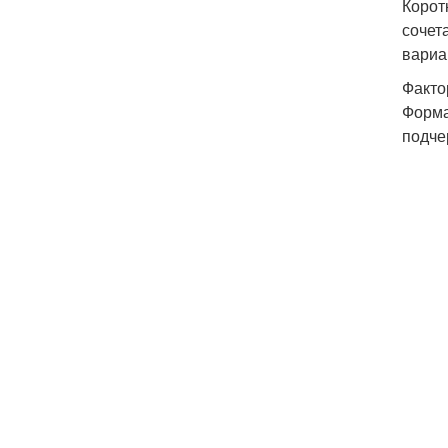
Корот
сочет
вариа
Факто
Форма
подче