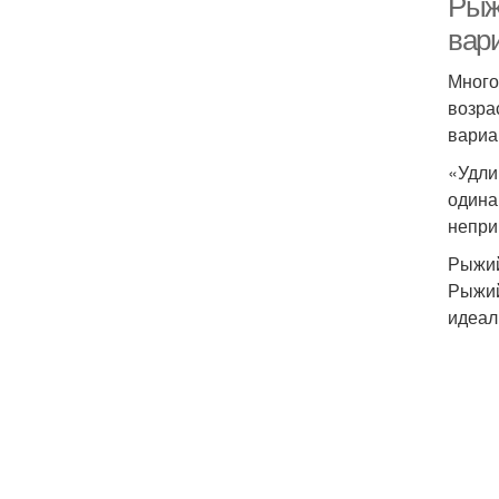
Рыж
вар
Много
возра
вариа
«Удли
одина
непри
Рыжий
Рыжий
идеал