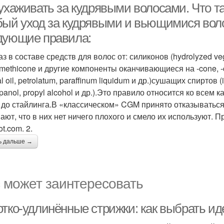
ухаживать за кудрявыми волосами. Что так
бый уход за кудрявыми и вьющимися вол
дующие правила:
аз в составе средств для волос от: силиконов (hydrolyzed vege
methicone и другие компоненты оканчивающиеся на -cone, -co
l oil, petrolatum, paraffinum liquidum и др.)сушащих спиртов (i
panol, propyl alcohol и др.).Это правило относится ко всем
 до стайлинга.В «классическом» CGM принято отказываться 
ают, что в них нет ничего плохого и смело их используют. 
ot.com. 2.
ь дальше →
 может заинтересовать
отко-удлинённые стрижки: как выбрать и