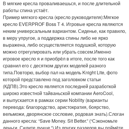
В мягкие кресла проваливаешься, и после длительной
работы спина устаёт.
Пример мягкого кресла (кресло руководителя):
Мягкое
кресло EVERPROF Boss Т
4. Игровые кресла являются
неким универсальным вариантом. Сиденье, как правило,
в меру упругое, а поддержка спины либо не ярко
выражена, либо осуществляется подушкой, которую
можно отрегулировать или убрать совсем.Именно
игровое кресло я и приобрёл в итоге, после того как
сравнил его с десятком других моделей разного
типа.Повторю, выбор пал на модель Knight Lite, фото
которой представлено под заголовком статьи
(
КДПВ
).Это кресло является последней разработкой
широко известной тайваньской компании AeroCool,
и выпускается в рамках серии Nobility (варианты
перевода: благородство, аристократия, боярство,
вельможи, дворянское сословие, родовая знать).Слоган
данного кресла: “Save Money. Sit Better.” (“Сэкономьте
деньги. Сидите лучше.”).Из других разделов вы поймёте,