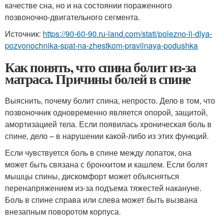
качестве сна, но и на состоянии пораженного
позвоночно-двигательного сегмента.
Источник:
https://90-60-90.ru-land.com/stati/polezno-li-dlya-
pozvonochnika-spat-na-zhestkom-pravilnaya-podushka
Как понять, что спина болит из-за
матраса. Причины болей в спине
Выяснить, почему болит спина, непросто. Дело в том, что
позвоночник одновременно является опорой, защитой,
амортизацией тела. Если появилась хроническая боль в
спине, дело – в нарушении какой-либо из этих функций.
Если чувствуется боль в спине между лопаток, она
может быть связана с бронхитом и кашлем. Если болят
мышцы спины, дискомфорт может объясняться
перенапряжением из-за подъема тяжестей накануне.
Боль в спине справа или слева может быть вызвана
внезапным поворотом корпуса.