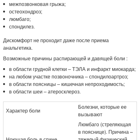
межпозвонковая грыжа;
остеохондроз;
люмбаго;
спондилез.
Дискомфорт не проходит даже после приема
анальгетика.
Возможные причины распирающей и давящей боли :
в области грудной клетки – ТЭЛА и инфаркт миокарда;
на любом участке позвоночника – спондилоартроз;
в области поясницы – кишечная непроходимость;
в области шеи – атеросклероз.
Болезни, которые ее
Характер боли
вызывают
Люмбаго (стреляющая
в пояснице). Причина –
Ноющая боль в спине
тяжелый физический