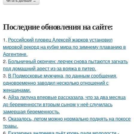
читать дальше →
Последние обновления на сайте:
1.
Российский пловец Алексей жарков установил
мировой рекорд на кубке мира по зимнему плаванию в
Аргентине.
2.
Больничный окончен: лерчек снова пытаются загнать
под домашний арест из-за вояжа в питер.
3.
В Подмосковье мужчина, по данным сообщения,
одновременно заводил несколько отношений с
женщинами.
4.
Айза лилуна впервые рассказала, что за два месяца
до беременности вторым сыном у неё случилась
замершая беременность.
5.
Оказалось, летом можно нормально поднять на покосе
травы.
6.
Екатерина андреева пьёт кровь ради молодости -