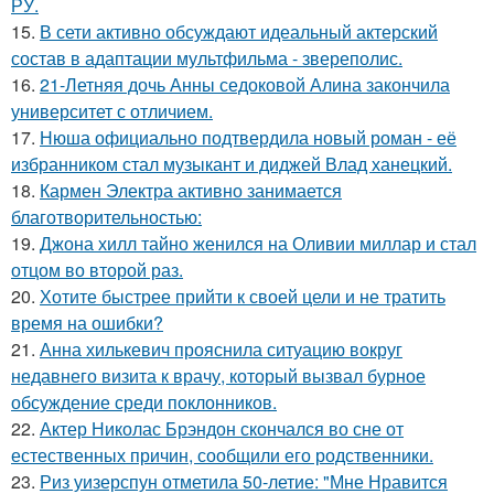
РУ.
15.
В сети активно обсуждают идеальный актерский
состав в адаптации мультфильма - звереполис.
16.
21-Летняя дочь Анны седоковой Алина закончила
университет с отличием.
17.
Нюша официально подтвердила новый роман - её
избранником стал музыкант и диджей Влад ханецкий.
18.
Кармен Электра активно занимается
благотворительностью:
19.
Джона хилл тайно женился на Оливии миллар и стал
отцом во второй раз.
20.
Хотите быстрее прийти к своей цели и не тратить
время на ошибки?
21.
Анна хилькевич прояснила ситуацию вокруг
недавнего визита к врачу, который вызвал бурное
обсуждение среди поклонников.
22.
Актер Николас Брэндон скончался во сне от
естественных причин, сообщили его родственники.
23.
Риз уизерспун отметила 50-летие: "Мне Нравится