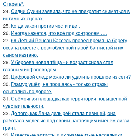
Стареть".
24.
Сидни Суини заявила, что не прекратит сниматься в
интимных сценах.
25.
Когда закон против чести идет.
26.
Иногда кажется, что всё под контролем ….
27.
59-Летний Венсан Кассель провёл время на берегу
океана вместе с возлюбленной нарой баптистой и их
сыном каэтано.
28.
У бероева новая тёща - и возраст снова стал
главным инфоповодом.
29.
Цифровой след: можно ли удалить прошлое из сети?
30.
Гламур ушёл, не прощаясь - только стразы
осыпались по дороге.
31.
Съёмочная площадка как территория повышенной
чувствительности.
32.
До того, как Лана дель рей стала певицей, она
работала моделью под своим настоящим именем лиззи
грант.
33.
Известные артисты и их знаменитые наследники.