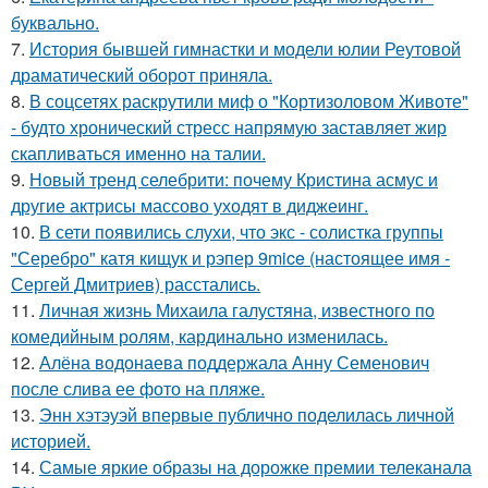
буквально.
7.
История бывшей гимнастки и модели юлии Реутовой
драматический оборот приняла.
8.
В соцсетях раскрутили миф о "Кортизоловом Животе"
- будто хронический стресс напрямую заставляет жир
скапливаться именно на талии.
9.
Новый тренд селебрити: почему Кристина асмус и
другие актрисы массово уходят в диджеинг.
10.
В сети появились слухи, что экс - солистка группы
"Серебро" катя кищук и рэпер 9mice (настоящее имя -
Сергей Дмитриев) расстались.
11.
Личная жизнь Михаила галустяна, известного по
комедийным ролям, кардинально изменилась.
12.
Алёна водонаева поддержала Анну Семенович
после слива ее фото на пляже.
13.
Энн хэтэуэй впервые публично поделилась личной
историей.
14.
Самые яркие образы на дорожке премии телеканала