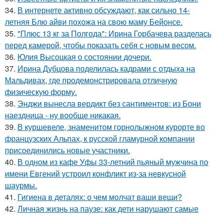
34.
В интернете активно обсуждают, как сильно 14-
летняя Блю айви похожа на свою маму Бейонсе.
35.
"Плюс 13 кг за Полгода": Ирина Горбачева разделась
перед камерой, чтобы показать себя с новым весом.
36.
Юлия Высоцкая о состоянии дочери.
37.
Ирина Дубцова поделилась кадрами с отдыха на
Мальдивах, где продемонстрировала отличную
физическую форму.
38.
Энджи вынесла вердикт без сантиментов: из Бони
наездница - ну вообще никакая.
39.
В куршевеле, знаменитом горнолыжном курорте во
французских Альпах, к русской гламурной компании
присоединились новые участники.
40.
В одном из кафе Уфы 33-летний пьяный мужчина по
имени Евгений устроил конфликт из-за невкусной
шаурмы.
41.
Гигиена в деталях: о чем молчат ваши вещи?
42.
Личная жизнь на паузе: как дети нарушают самые