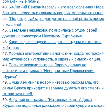
романтичные планы.
43.
59-Летний Венсан Кассель и его возлюбленная Нара
баптиста перестали скрывать лицо их маленького сына.
44.
"Подожди, зайка, подожди, не начинай рожать прямо
в машине!
45.
Светлана Пермякова, помирилась с отцом своей
дочери - продюсером Максимом Скрябиным.
46.
Карина кросс поделилась фото с отдыха и ответила
хейтерам.
47.
Хроники альтернативной логистики: когда география
маркетплейсов - условность, а здравый смысл - опция.
48.
Больше никаких загадок: Ларису долину не
исключили из фильма "Невероятные Приключения
Шурика".
49.
Эмма Хемминг в новом интервью рассказала, что
семье Брюса приходится заранее думать о его смерти и
готовиться к ней.
50.
Ведущий программы "Натальная Карта" Дима
Журавлев поделился рассказом о своей супруге и месте,