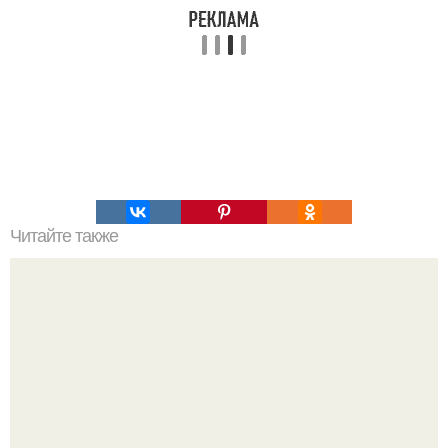
Читайте также
Идеальные ножки. 1. приложив некоторые усилия можно
добиться весомых результатов.