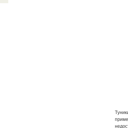
Туник
приме
недос