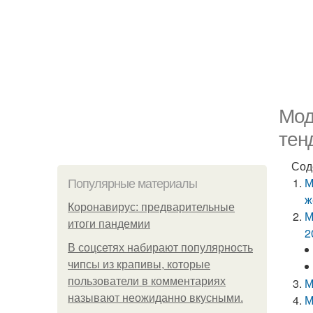
Мод
тен
Сод
М
Популярные материалы
ж
Коронавирус: предварительные
М
итоги пандемии
2
В соцсетях набирают популярность
чипсы из крапивы, которые
пользователи в комментариях
М
называют неожиданно вкусными.
М