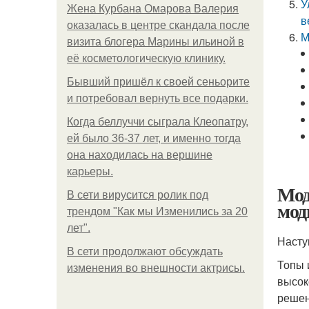
У
Жена Курбана Омарова Валерия
в
оказалась в центре скандала после
М
визита блогера Марины ильиной в
её косметологическую клинику.
Бывший пришёл к своей сеньорите
и потребовал вернуть все подарки.
Когда беллуччи сыграла Клеопатру,
ей было 36-37 лет, и именно тогда
она находилась на вершине
карьеры.
Мод
В сети вирусится ролик под
мод
трендом "Как мы Изменились за 20
лет".
Насту
В сети продолжают обсуждать
Топы 
изменения во внешности актрисы.
высок
решен