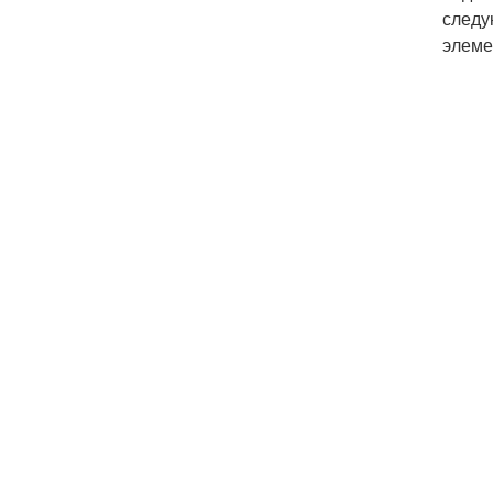
следу
элеме