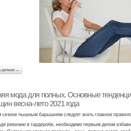
ь дальше →
няя мода для полных. Основные тенденц
щин весна-лето 2021 года
м сезоне пышным барышням следует знать главное правило 
дя ревизию в гардеробе, необходимо первым делом избавит