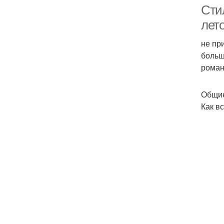
Сти
лет
не пр
П
больш
роман
Общие
Как в
П