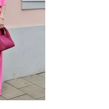
а на осень-зиму
Мода на осень
Летний мода
Мода для полных зима
лные женщины
Одежда для женщин
етние женщины
Шик для женщин
вики для женщин
Куртки для женщин