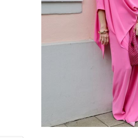
Пальто для полных
Жилеты для полных
Мод
женщин
женщин
Стиль для полных
да для полных лето
женщин
Табу для полных
Моды на лето
По
женщин
Мода для пожилых
Летний женщина
Л
женщин
Женщина в разных
40-летний женщина
Пухо
возрастах