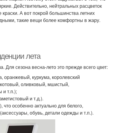
 яркие. Действительно, нейтральных расцветок
е краски. А вот покрой большинства летних
дными, такие вещи более комфортны в жару.
нденции лета
. Для сезона весна-лето это прежде всего цвет:
а, оранжевый, куркума, королевский
акотовый, оливковый, мшистый,
и т.п.);
метистовый и т.д.).
е), что особенно актуально для белого,
аксессуары, обувь, детали одежды и т.п.).