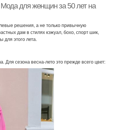
 Мода для женщин за 50 лет на
илевые решения, а не только привычную
Важный мода
Зрелые женщины
стных дам в стилях кэжуал, бохо, спорт шик,
 для этого лета.
Джинса для полных
щины с животом
девушек
. Для сезона весна-лето это прежде всего цвет:
аза для полных
Одежды для полных
девушек
женщин
тья для полных
Женщины на осень-зиму
женщин