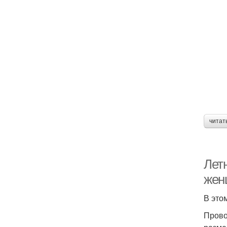
читат
Лет
жен
В это
Прово