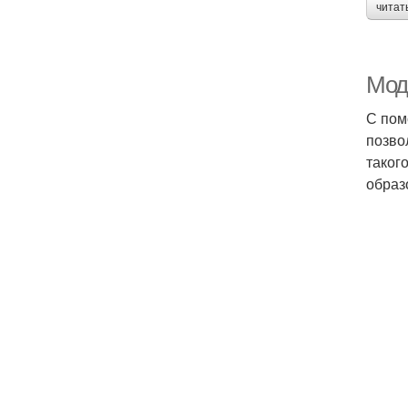
читат
Mод
С пом
позво
таког
образ