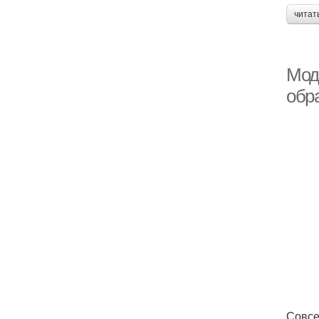
читат
Мода
обр
Совсе