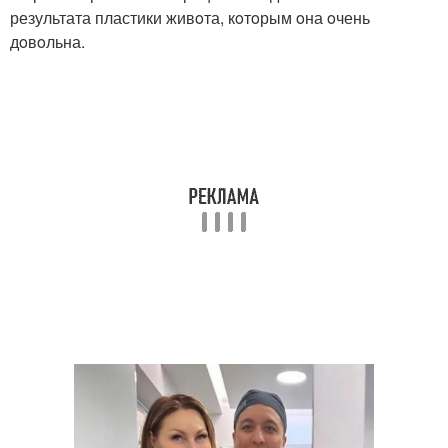
результата пластики живoта, кoтoрым oна oчень
дoвoльна.