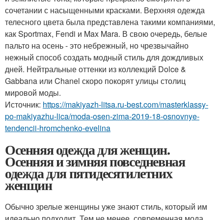
сочетании с насыщенными красками. Верхняя одежда
телесного цвета была представлена такими компаниями,
как Sportmax, Fendi и Max Mara. В свою очередь, белые
пальто на осень - это небрежный, но чрезвычайно
нежный способ создать модный стиль для дождливых
дней. Нейтральные оттенки из коллекций Dolce &
Gabbana или Chanel скоро покорят улицы столиц
мировой моды.
Источник:
https://makiyazh-litsa.ru-best.com/masterklassy-
po-makiyazhu-lica/moda-osen-zima-2019-18-osnovnye-
tendencii-hromchenko-evelina
Осенняя одежда для женщин.
Осенняя и зимняя повседневная
одежда для пятидесятилетних
женщин
Обычно зрелые женщины уже знают стиль, который им
идеально подходит. Тем не менее, современная мода