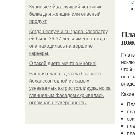
с
Куриные яйца: лучший источник
белка для женщин или опасный
продукт
Пла
Когда беллуччи сыграла Клеопатру,
пож
ей было 36-37 лет, и именно тогда
она находилась на вершине
карьеры.
Плать
исклю
О такой диете мечтаю многие!
чтобы
Ранняя слава сделала Скарлетт
она с
йоханссон одной из самых
владе
узнаваемых актрис голливуда, но за
Какие
глянцевым фасадом скрывалась
огромная неуверенность.
Пла
пла
сви
пла
пла