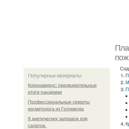
Пла
пож
Сод
П
Популярные материалы
М
Коронавирус: предварительные
П
итоги пандемии
Профессиональные секреты
косметолога из Голливуда
9 диетических заправок для
К
салатов.