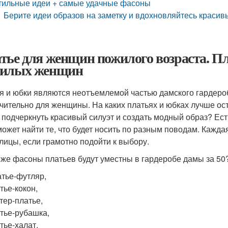
тильные идеи + самые удачные фасоны
Берите идеи образов на заметку и вдохновляйтесь краси
тье для женщин пожилого возраста. Пл
илых женщин
я и юбки являются неотъемлемой частью дамского гардеро
чительно для женщины. На каких платьях и юбках лучше ос
 подчеркнуть красивый силуэт и создать модный образ? Ес
может найти те, что будет носить по разным поводам. Кажда
лицы, если грамотно подойти к выбору.
 же фасоны платьев будут уместны в гардеробе дамы за 50
тье-футляр,
тье-кокон,
тер-платье,
тье-рубашка,
тье-халат,