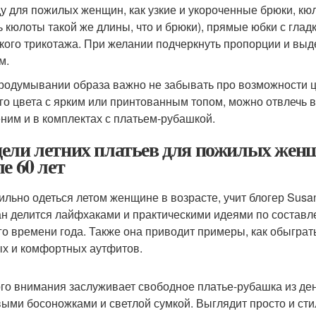
у для пожилых женщин, как узкие и укороченные брюки, кю
ь кюлоты такой же длины, что и брюки), прямые юбки с глад
нкого трикотажа. При желании подчеркнуть пропорции и выд
м.
родумывании образа важно не забывать про возможности цв
го цвета с ярким или принтованным топом, можно отвлечь 
ним и в комплектах с платьем-рубашкой.
ели летних платьев для пожилых жен
е 60 лет
тильно одеться летом женщине в возрасте, учит блогер Susan
н делится лайфхаками и практическими идеями по составле
го времени года. Также она приводит примеры, как обыграть
х и комфортных аутфитов.
го внимания заслуживает свободное платье-рубашка из де
ыми босоножками и светлой сумкой. Выглядит просто и сти