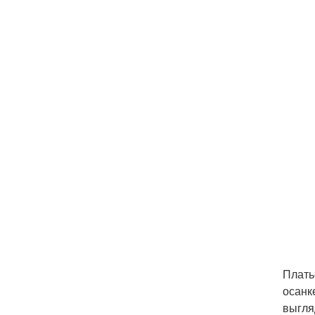
Плать
осанк
выгля