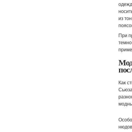
одежд
носит
из то
поясо
При п
темно
приме
Мод
посл
Как с
Сьюза
разно
модны
Особо
нюдов