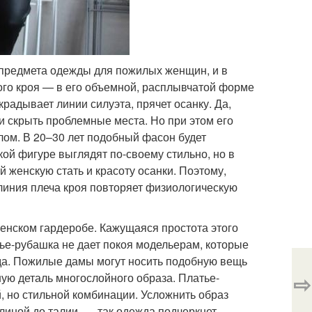
 предмета одежды для пожилых женщин, и в
ного кроя — в его объемной, расплывчатой форме
скрадывает линии силуэта, прячет осанку. Да,
 скрыть проблемные места. Но при этом его
лом. В 20–30 лет подобный фасон будет
й фигуре выглядят по-своему стильно, но в
 женскую стать и красоту осанки. Поэтому,
 линия плеча кроя повторяет физиологическую
енском гардеробе. Кажущаяся простота этого
ье-рубашка не дает покоя модельерам, которые
нда. Пожилые дамы могут носить подобную вещь
⇨
ную деталь многослойного образа. Платье-
 но стильной комбинации. Усложнить образ
иной до талии, — так одежда подчеркнет