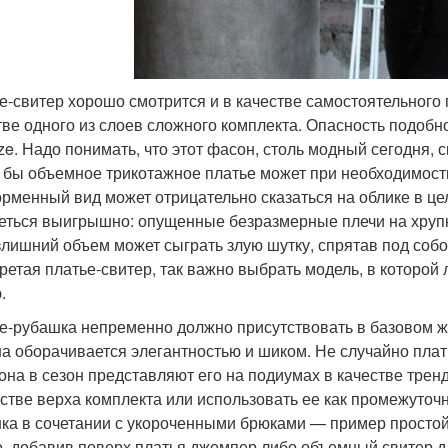
е-свитер хорошо смотрится и в качестве самостоятельного
тве одного из слоев сложного комплекта. Опасность подоб
ize. Надо понимать, что этот фасон, столь модный сегодня, 
 бы объемное трикотажное платье может при необходимости
рменный вид может отрицательно сказаться на облике в це
еться выигрышно: опущенные безразмерные плечи на хрупко
злишний объем может сыграть злую шутку, спрятав под собой
ретая платье-свитер, так важно выбрать модель, в которой
.
е-рубашка непременно должно присутствовать в базовом ж
а оборачивается элегантностью и шиком. Не случайно плат
зона в сезон представляют его на подиумах в качестве тре
естве верха комплекта или использовать ее как промежуточ
ка в сочетании с укороченными брюками — пример простой,
, добавив поверх платья джемпер либо объемный свитер дл