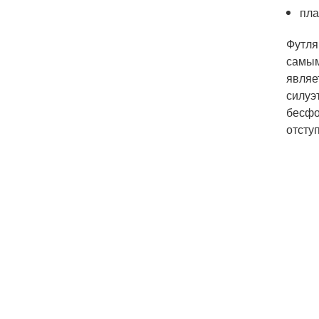
пла
Футля
самым
являе
силуэ
бесфо
отсту