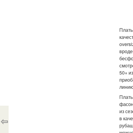
Плать
качес
overs
вроде
бесфо
смотр
50+ и
приоб
линию
Плать
фасон
из се
⇦
в кач
рубаш
можно