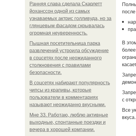
Полны
Ранняя слава сделала Скарлетт
после
йоханссон одной из самых
узнаваемых актрис голливуда, но за
нар
глянцевым фасадом скрывалась
пра
огромная неуверенность.
В это
Пышная посетительница парка
более
развлечений устроила обсуждение
огран
в соцсетях после неожиданного
касае
столкновения с правилами
безопасности.
Запре
демон
В соцсетях набирают популярность
чипсы из крапивы, которые
Запре
пользователи в комментариях
с отк
называют неожиданно вкусными.
Все у
Мне 33. Работаю, люблю активные
вкуса.
выходные, спонтанные поездки и
вечера в хорошей компании.