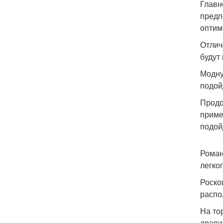
Главн
предп
оптим
Отлич
будут
Модну
подой
Продо
приме
подой
Роман
легко
Роско
распо
На то
драпи