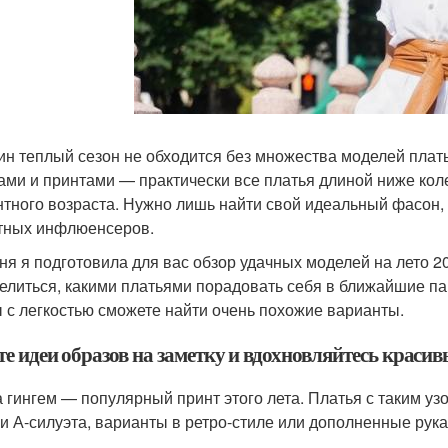
ин теплый сезон не обходится без множества моделей плать
ами и принтами — практически все платья длиной ниже кол
нтного возраста. Нужно лишь найти свой идеальный фасон,
тных инфлюенсеров.
ня я подготовила для вас обзор удачных моделей на лето 2
елиться, какими платьями порадовать себя в ближайшие па
ы с легкостью сможете найти очень похожие варианты.
те идеи образов на заметку и вдохновляйтесь краси
а гингем — популярный принт этого лета. Платья с таким у
и А-силуэта, варианты в ретро-стиле или дополненные ру