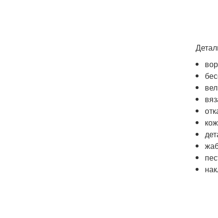
Детал
вор
бес
вел
вяз
отк
кож
дет
жаб
пес
нак