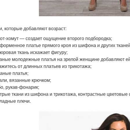
и, которые добавляют возраст:
от-хомут — создает ощущение второго подбородка;
форменное платье прямого кроя из шифона и других тканей,
юровая ткань искажает фигуру;
аные молодежные платья на зрелой женщине добавляют ей 
ажитесь от длинных платьев из трикотажа;
аные платья;
али, вязанные крючком;
о, рукав-фонарик;
трые ткани из шифона и трикотажа, контрастные цветовые 
ладные плечи.