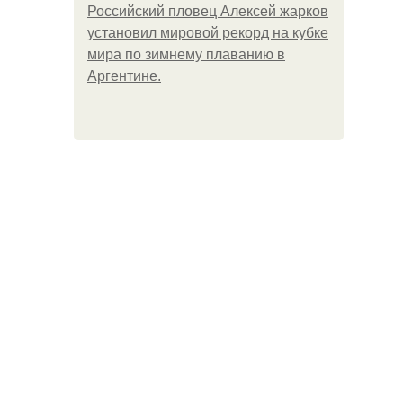
Российский пловец Алексей жарков
установил мировой рекорд на кубке
мира по зимнему плаванию в
Аргентине.