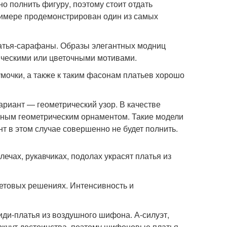
о полнить фигуру, поэтому стоит отдать
римере продемонстрирован один из самых
атья-сарафаны. Образы элегантных модниц
ическими или цветочными мотивами.
мочки, а также к таким фасонам платьев хорошо
ариант — геометрический узор. В качестве
тным геометрическим орнаментом. Такие модели
т в этом случае совершенно не будет полнить.
ечах, рукавчиках, подолах украсят платья из
ветовых решениях. Интенсивность и
ди-платья из воздушного шифона. А-силуэт,
еркнут достоинства, поэтому шифоновые платья