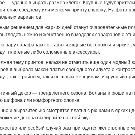
ое — удачно выбрать размер клеток. Крупные будут зрительн
очтение среднему или мелкому принту в клетку. На фото-п
альных вариантов.
ным решением для жарких дней станут очаровательные пл
 выглядеть нежно и женственно в моделях сарафанов с этн
ю пару сарафанам составят изящные босоножки и яркие су
дут плетеные либо соломенные аксессуары.
лжая тему принтов, нельзя не отметить еще один модный в
ров я выбрала макси-платья свободного силуэта с контрас
дут, как стройным, так и пышным женщинам, и крупный прин
тичный декор — тренд летнего сезона. Воланы и рюши на пл
го шифона или комфортного хлопка.
шно и выразительно смотрятся платья с рюшами в ярких ц
ложение декора выбирайте на свой вкус.
ржество или особый случай вам пригодятся женственные ми
ровки и акцент на талии скроют недостатки фигуры и подч