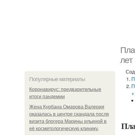
Пла
лет
Сод
П
Популярные материалы
П
Коронавирус: предварительные
+
итоги пандемии
Жена Курбана Омарова Валерия
оказалась в центре скандала после
визита блогера Марины ильиной в
Пла
её косметологическую клинику.