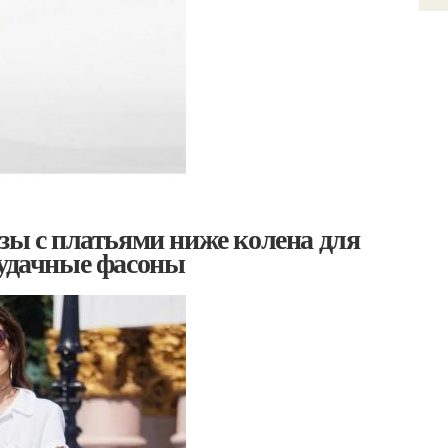
азы с платьями ниже колена для
 удачные фасоны