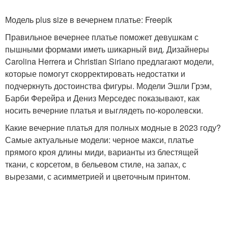
Модель plus size в вечернем платье: Freepik
Правильное вечернее платье поможет девушкам с
Платья с цветочным
Платья с запахом
пышными формами иметь шикарный вид. Дизайнеры
принтом
Carolina Herrera и Christian Siriano предлагают модели,
которые помогут скорректировать недостатки и
подчеркнуть достоинства фигуры. Модели Эшли Грэм,
Платья с рукавами-
Барби Ферейра и Дениз Мерседес показывают, как
Платья в стиле
фонариками
носить вечерние платья и выглядеть по-королевски.
Какие вечерние платья для полных модные в 2023 году?
Самые актуальные модели: черное макси, платье
прямого кроя длины миди, варианты из блестящей
Платье в горошек
Платья для взрослых
ткани, с корсетом, в бельевом стиле, на запах, с
вырезами, с асимметрией и цветочным принтом.
Мода для женщин
Праздничные платья