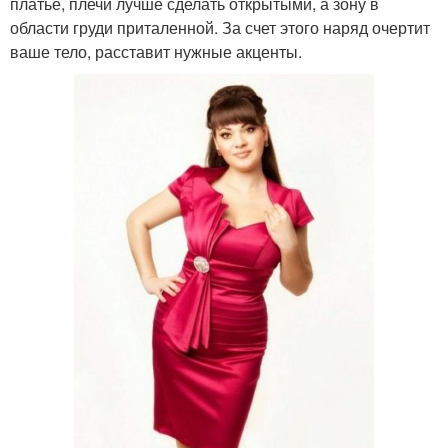
платье, плечи лучше сделать открытыми, а зону в
области груди приталенной. За счет этого наряд очертит
ваше тело, расставит нужные акценты.
Платья на выход
Платье по фигуре
Платье для женщин
45-летние женщины
Идеальное платье
Платья для дам
Одежды для полных
Деловые платья
женщин