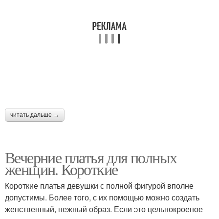
Платья для полных дам
Платье с запахом
Мода для полных
Одежда для полных
женщин
девушек
читать дальше →
Моды для полных
Длинные платья
женщин
Вечерние платья для полных
женщин. Короткие
Короткие платья девушки с полной фигурой вполне
Нарядное платье
Платье для женщины
допустимы. Более того, с их помощью можно создать
женственный, нежный образ. Если это цельнокроеное