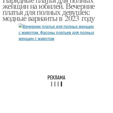
Женщины с животом
женщин на юбилей. Вечерние
женщины
платья для полных девушек:
модные варианты в 2023 году
Платья для полных и
Полные женщины
Модные платья
Платья для женщин
Образа с платьями
Колена для женщин
Макси платья
Летние платья