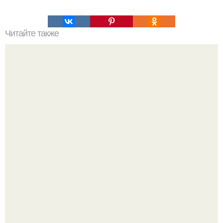
Читайте также
Чистая и сияющая кожа!
"Я тебе билет и гостиницу оплачу.