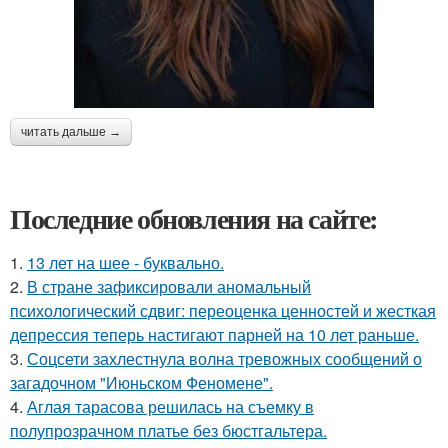
читать дальше →
Последние обновления на сайте:
1.
13 лет на шее - буквально.
2.
В стране зафиксировали аномальный
психологический сдвиг: переоценка ценностей и жесткая
депрессия теперь настигают парней на 10 лет раньше.
3.
Соцсети захлестнула волна тревожных сообщений о
загадочном "Июньском Феномене".
4.
Аглая тарасова решилась на съемку в
полупрозрачном платье без бюстгальтера.