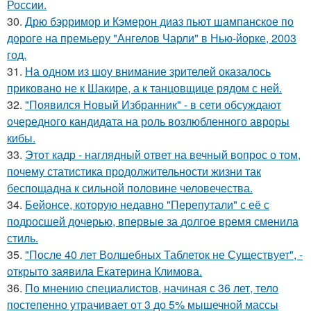
России.
30.
Дрю бэрримор и Кэмерон диаз пьют шампанское по
дороге на премьеру "Ангелов Чарли" в Нью-йорке, 2003
год.
31.
На одном из шоу внимание зрителей оказалось
приковано не к Шакире, а к танцовщице рядом с ней.
32.
"Появился Новый Избранник" - в сети обсуждают
очередного кандидата на роль возлюбленного авроры
кибы.
33.
Этот кадр - наглядный ответ на вечный вопрос о том,
почему статистика продолжительности жизни так
беспощадна к сильной половине человечества.
34.
Бейонсе, которую недавно "Перепутали" с её с
подросшей дочерью, впервые за долгое время сменила
стиль.
35.
"После 40 лет Волшебных Таблеток не Существует", -
открыто заявила Екатерина Климова.
36.
По мнению специалистов, начиная с 36 лет, тело
постепенно утрачивает от 3 до 5% мышечной массы