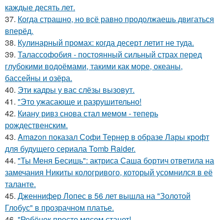
каждые десять лет.
37.
Когда страшно, но всё равно продолжаешь двигаться
вперёд.
38.
Кулинарный промах: когда десерт летит не туда.
39.
Талассофобия - постоянный сильный страх перед
глубокими водоёмами, такими как море, океаны,
бассейны и озёра.
40.
Эти кадры у вас слёзы вызовут.
41.
"Это ужасающе и разрушительно!
42.
Киану ривз снова стал мемом - теперь
рождественским.
43.
Amazon показал Софи Тернер в образе Лары крофт
для будущего сериала Tomb Raider.
44.
"Ты Меня Бесишь": актриса Саша бортич ответила на
замечания Никиты кологривого, который усомнился в её
таланте.
45.
Дженнифер Лопес в 56 лет вышла на "Золотой
Глобус" в прозрачном платье.
46.
"Ребёнок просто мясом станет!