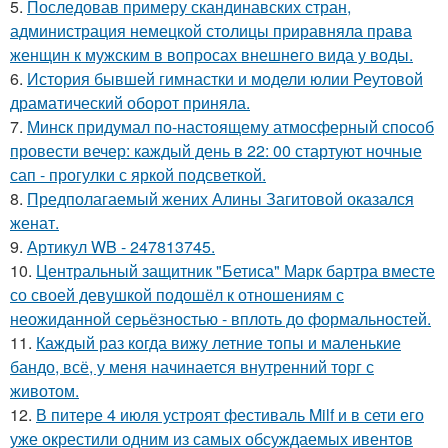
5.
Последовав примеру скандинавских стран,
администрация немецкой столицы приравняла права
женщин к мужским в вопросах внешнего вида у воды.
6.
История бывшей гимнастки и модели юлии Реутовой
драматический оборот приняла.
7.
Минск придумал по-настоящему атмосферный способ
провести вечер: каждый день в 22: 00 стартуют ночные
сап - прогулки с яркой подсветкой.
8.
Предполагаемый жених Алины Загитовой оказался
женат.
9.
Артикул WB - 247813745.
10.
Центральный защитник "Бетиса" Марк бартра вместе
со своей девушкой подошёл к отношениям с
неожиданной серьёзностью - вплоть до формальностей.
11.
Каждый раз когда вижу летние топы и маленькие
бандо, всё, у меня начинается внутренний торг с
животом.
12.
В питере 4 июля устроят фестиваль Milf и в сети его
уже окрестили одним из самых обсуждаемых ивентов