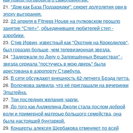
21.
"Дом как База Подзарядки": секрет долголетия ови в
эпоху выгорания.
22.
22 апреля в Fitness House на пулковском прошло
занятие "Степ+", объединившее любителей степ -
аэробики.
23.
Стив Ирвин, известный как "Охотник на Крокодилов",
был гораздо больше, чем телевизионная звезда.
24.
"Задержали по Делу о Запрещённых Веществах" -
звезда сериала "постучись в мою дверь" была
арестована в аэропорту Стамбула.
25.
В сети обсуждают внешность 62-летнего Брэда питта.
26.
Волочкова заявила, что её приглашали на вечеринки
Эпштейна.
27.
Три последних желания чарли.
28.
До того как Анджелина Джоли стала послом доброй
воли и примерной матерью большого семейства, она
была настоящей бунтаркой.
29.
Концерты алексея Щербакова отменяют по всей