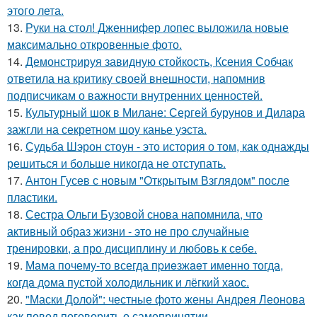
этого лета.
13.
Руки на стол! Дженнифер лопес выложила новые
максимально откровенные фото.
14.
Демонстрируя завидную стойкость, Ксения Собчак
ответила на критику своей внешности, напомнив
подписчикам о важности внутренних ценностей.
15.
Культурный шок в Милане: Сергей бурунов и Дилара
зажгли на секретном шоу канье уэста.
16.
Судьба Шэрон стоун - это история о том, как однажды
решиться и больше никогда не отступать.
17.
Антон Гусев с новым "Открытым Взглядом" после
пластики.
18.
Сестра Ольги Бузовой снова напомнила, что
активный образ жизни - это не про случайные
тренировки, а про дисциплину и любовь к себе.
19.
Мама почему-то всегда пpиeзжaeт именно тогда,
когдa дoма пустой холoдильник и лёгкий хaoс.
20.
"Маски Долой": честные фото жены Андрея Леонова
как повод поговорить о самопринятии.