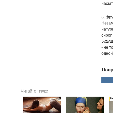
насыт
6. фр
Незам
натур
сироп
будущ
- не 
одной 
Понр
Читайте также