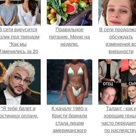
В сети вирусится
Правильное
В сети продолж
олик под трендом
питание. Меню на
обсуждать
"Как мы
неделю.
изменения в
Изменились за 20
внешности
лет".
актрисы.
"Я тебе билет и
К началу 1980-х
Талант - как 
остиницу оплачу.
Кристи бринкли
хорошие гены
стала лицом
часто передае
американского
по наследству