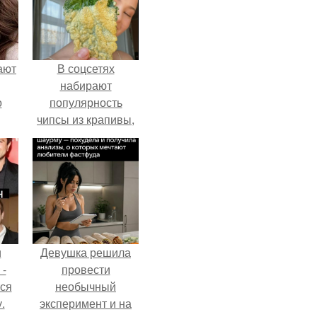
ают
В соцсетях
набирают
о
популярность
чипсы из крапивы,
которые
пользователи в
комментариях
называют
неожиданно
вкусными.
и
Девушка решила
 -
провести
тся
необычный
.
эксперимент и на