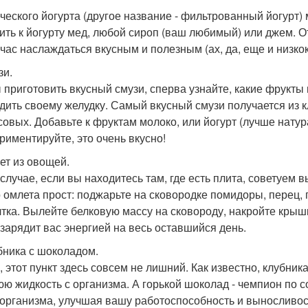
еческого йогурта (другое название - фильтрованный йогурт)
ить к йогурту мед, любой сироп (ваш любимый) или джем. От
 час наслаждаться вкусным и полезным (ах, да, еще и низк
зи.
 приготовить вкусный смузи, сперва узнайте, какие фрукты
дить своему желудку. Самый вкусный смузи получается из к
совых. Добавьте к фруктам молоко, или йогурт (лучше нату
риментируйте, это очень вкусно!
лет из овощей.
 случае, если вы находитесь там, где есть плита, советуем 
о омлета прост: поджарьте на сковородке помидоры, перец, 
лтка. Вылейте белковую массу на сковороду, накройте крыш
 зарядит вас энергией на весь оставшийся день.
убника с шоколадом.
, этот пункт здесь совсем не лишний. Как известно, клубника
ю жидкость с организма. А горькой шоколад - чемпион по 
 организма, улучшая вашу работоспособность и выносливост