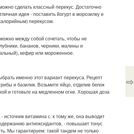
 можно сделать классный перекус. Достаточно
личная идея - поставить йогурт в морозилку и
окалорийным) перекусом.
 можно между собой сочетать, чтобы не
лубники, бананов, черники, малины и
ральный), кефир или мороженное.
выбрать именно этот вариант перекуса. Рецепт
⇨
грибы и базилик. Возьмите яйцо, отделив белок
кой и готовьте на медленном огне. Хорошая доза
 - источник витамина с. к тому же, она выводит
содержанию антиоксидантов, - повышает тонус
ь. Мы гарантируем: такой тандем не только