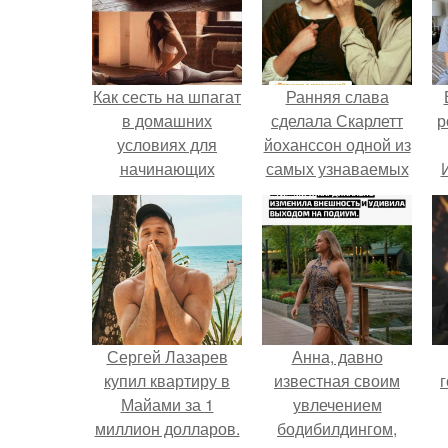
Как сесть на шпагат
Ранняя слава
в домашних
сделала Скарлетт
р
условиях для
йоханссон одной из
начинающих
самых узнаваемых
взрослых 30 лет.
актрис голливуда,
Как сесть на шпагат
но за глянцевым
за 30 дней?
фасадом
скрывалась
огромная
неуверенность.
Сергей Лазарев
Анна, давно
купил квартиру в
известная своим
г
Майами за 1
увлечением
миллион долларов.
бодибилдингом,