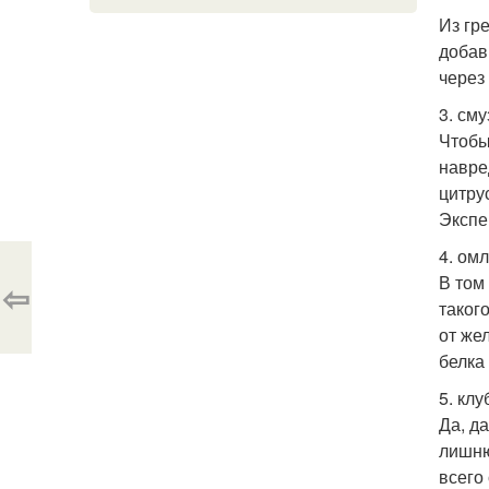
Из гр
добав
через
3. сму
Чтобы
навре
цитру
Экспе
4. ом
В том
⇦
таког
от же
белка
5. кл
Да, да
лишню
всего