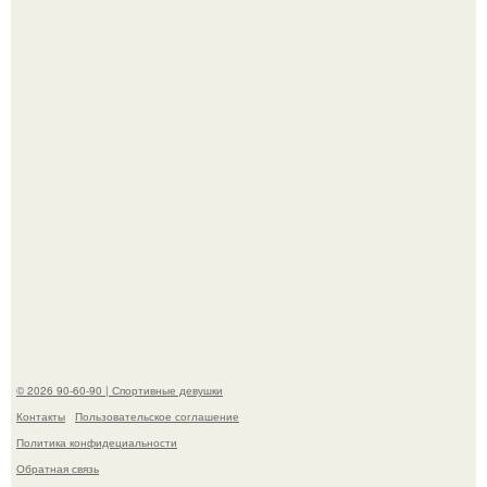
Кевин спейси заявил, что многолетние судебные
разбирательства практически уничтожили его состояние.
Рианна впервые на публике с младшей дочкой роки
айриш появилась.
© 2026 90-60-90 | Спортивные девушки
Контакты
Пользовательское соглашение
Политика конфидециальности
Обратная связь