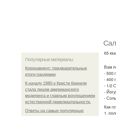
Сал
65 кка
Популярные материалы
Вам п
Коронавирус: предварительные
- 500 
итоги пандемии
- 400 
К началу 1980-х Кристи бринкли
- 1/2
стала лицом американского
- Йог
моделинга и главным воплощением
- Соль
естественной привлекательности.
Как го
Ответы на самые популярные
1. по