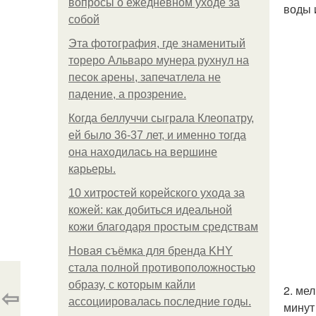
вопросы о ежедневном уходе за
воды 
собой
Эта фотография, где знаменитый
тореро Альваро мунера рухнул на
песок арены, запечатлела не
падение, а прозрение.
Когда беллуччи сыграла Клеопатру,
ей было 36-37 лет, и именно тогда
она находилась на вершине
карьеры.
10 хитростей корейского ухода за
кожей: как добиться идеальной
кожи благодаря простым средствам
Новая съёмка для бренда KHY
стала полной противоположностью
образу, с которым кайли
⇦
2. ме
ассоциировалась последние годы.
минут