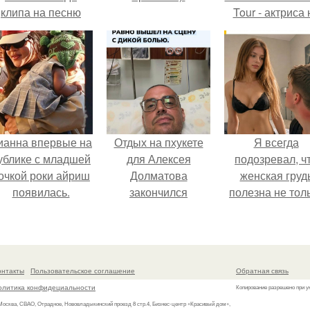
клипа на песню
Tour - актриса 
Petal.
только появилас
кадре, но и
выступила в р
сорежиссёра
проекта.
ианна впервые на
Отдых на пхукете
Я всегда
ублике с младшей
для Алексея
подозревал, ч
очкой роки айриш
Долматова
женская груд
появилась.
закончился
полезна не тол
переломом ребра
для красоты, 
после неудачного
теперь
падения в бассейн.
нейробиолог
вроде как наш
онтакты
Пользовательское соглашение
Обратная связь
этому научно
олитика конфидециальности
Копирование разрешено при у
объяснение.
 Москва, СВАО, Отрадное, Нововладыкинский проезд 8 стр.4, Бизнес-центр «Красивый дом»,