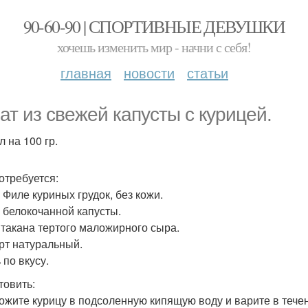
90-60-90 | СПОРТИВНЫЕ ДЕВУШКИ
хочешь изменить мир - начни с себя!
главная
новости
статьи
ат из свежей капусты с курицей.
л на 100 гр.
отребуется:
г Филе куриных грудок, без кожи.
г белокочанной капусты.
 Стакана тертого маложирного сыра.
урт натуральный.
 по вкусу.
товить:
ложите курицу в подсоленную кипящую воду и варите в течен