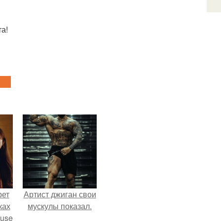
та!
рет
Артист джиган свои
ках
мускулы показал.
ouse