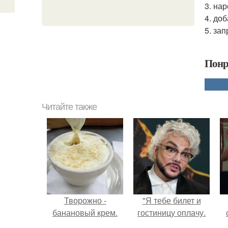
3. нар
4. до
5. за
Понр
Читайте также
Творожно -
"Я тебе билет и
банановый крем.
гостиницу оплачу.