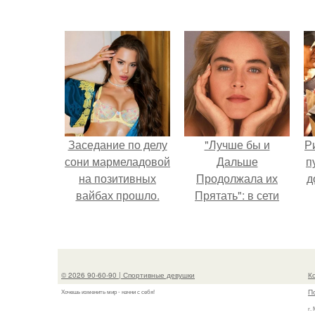
Заседание по делу
"Лучше бы и
Р
сони мармеладовой
Дальше
п
на позитивных
Продолжала их
д
вайбах прошло.
Прятать": в сети
обсудили
внешность сыновей
Шерон стоун.
© 2026 90-60-90 | Спортивные девушки
К
П
Хочешь изменить мир - начни с себя!
г.