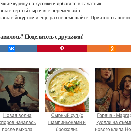
ежьте курицу на кусочки и добавьте в салатник.
бавьте тертый сыр и все перемешайте.
правьте йогуртом и еще раз перемешайте. Приятного аппети
авилось? Поделитесь с друзьями!
Новая волна
Сырный суп (с
Горяча - Марга
споров началась
шампиньонами и
куолли на съём
после выхода
брокколи).
нового клипа H