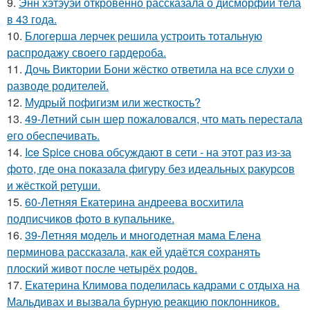
9.
Энн хэтэуэй откровенно рассказала о дисморфии тела
в 43 года.
10.
Блогерша лерчек решила устроить тотальную
распродажу своего гардероба.
11.
Дочь Виктории Бони жёстко ответила на все слухи о
разводе родителей.
12.
Мудрый пофигизм или жесткость?
13.
49-Летний сын шер пожаловался, что мать перестала
его обеспечивать.
14.
Ice Spice снова обсуждают в сети - на этот раз из-за
фото, где она показала фигуру без идеальных ракурсов
и жёсткой ретуши.
15.
60-Летняя Екатерина андреева восхитила
подписчиков фото в купальнике.
16.
39-Летняя модель и многодетная мама Елена
перминова рассказала, как ей удаётся сохранять
плоский живот после четырёх родов.
17.
Екатерина Климова поделилась кадрами с отдыха на
Мальдивах и вызвала бурную реакцию поклонников.