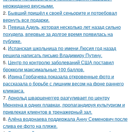
неожиданно вкусными.
2.
Бывший пришёл к своей сеньорите и потребовал
вернуть все подарки.
3.
Певица Адель, которая несколько лет назад сильно
похудела, впервые за долгое время появилась на
публике.
4.
Испанская школьница по имени Люсия год назад
решила написать письмо Владимиру Путину.
5.
Центр по контролю заболеваний США поставил
брокколи максимальные 100 баллов.
6.
Ирина Горбачева показала откровенные фото и
рассказала о борьбе с лишним весом на фоне раннего
климакса.
7.
Арнольд шварценеггер разгуливает по центру
Мюнхена в одних плавках, пропагандируя культуризм и
привлекая клиентов в тренажерный зал.
8.
Алёна водонаева поддержала Анну Семенович после
слива ее фото на пляже.