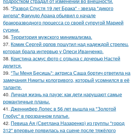
подростком страдал от изменений во внешности.
35.
"Развод Спустя 19 лет Брака" - звезда "дикого
ангела" Факундо Арана обьявил о начале
бракоразводного процесса со своей супругой Марией
сусини.
36.
Территория мужского минимализма.
37.
Комик Сергей орлов пошутил над надеждой стрелец,
которая брала интервью у Олеси Иванченко.
38.
Кристина асмус фото с отдыха с дочерью Настей
делится.
39.
"Ты Меня Бесишь": актриса Саша бортич ответила на
замечания Никиты кологривого, который усомнился в её
таланте.
40.
Личная жизнь на паузе: как дети нарушают самые
романтичные планы.
41.
Дженнифер Лопес в 56 лет вышла на "Золотой
Глобус" в прозрачном платье.
42.
Певица Ая (Светлана Назаренко) из группы "город
312" впервые появилась на сцене после тяжёлого