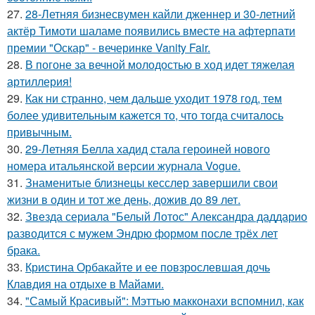
27.
28-Летняя бизнесвумен кайли дженнер и 30-летний
актёр Тимоти шаламе появились вместе на афтерпати
премии "Оскар" - вечеринке Vanity Fair.
28.
В погоне за вечной молодостью в ход идет тяжелая
артиллерия!
29.
Как ни странно, чем дальше уходит 1978 год, тем
более удивительным кажется то, что тогда считалось
привычным.
30.
29-Летняя Белла хадид стала героиней нового
номера итальянской версии журнала Vogue.
31.
Знаменитые близнецы кесслер завершили свои
жизни в один и тот же день, дожив до 89 лет.
32.
Звезда сериала "Белый Лотос" Александра даддарио
разводится с мужем Эндрю формом после трёх лет
брака.
33.
Кристина Орбакайте и ее повзрослевшая дочь
Клавдия на отдыхе в Майами.
34.
"Самый Красивый": Мэттью макконахи вспомнил, как