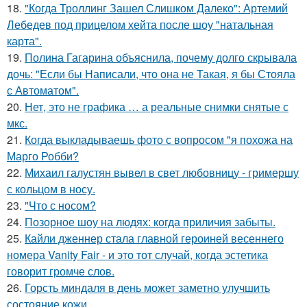
18.
"Когда Троллинг Зашел Слишком Далеко": Артемий
Лебедев под прицелом хейта после шоу "натальная
карта".
19.
Полина Гагарина объяснила, почему долго скрывала
дочь: "Если бы Написали, что она не Такая, я бы Стояла
с Автоматом".
20.
Нет, это не графика … а реальные снимки снятые с
мкс.
21.
Когда выкладываешь фото с вопросом "я похожа на
Марго Робби?
22.
Михаил галустян вывел в свет любовницу - гримершу
с кольцом в носу.
23.
"Что с носом?
24.
Позорное шоу на людях: когда приличия забыты.
25.
Кайли дженнер стала главной героиней весеннего
номера Vanity Fair - и это тот случай, когда эстетика
говорит громче слов.
26.
Горсть миндаля в день может заметно улучшить
состояние кожи.