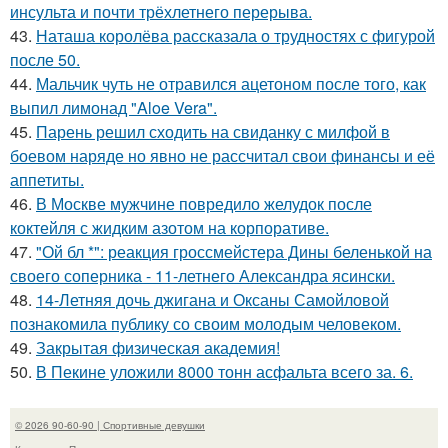
инсульта и почти трёхлетнего перерыва.
43.
Наташа королёва рассказала о трудностях с фигурой
после 50.
44.
Мальчик чуть не отравился ацетоном после того, как
выпил лимонад "Aloe Vera".
45.
Парень решил сходить на свиданку с милфой в
боевом наряде но явно не рассчитал свои финансы и её
аппетиты.
46.
В Москве мужчине повредило желудок после
коктейля с жидким азотом на корпоративе.
47.
"Ой бл *": реакция гроссмейстера Дины беленькой на
своего соперника - 11-летнего Александра ясински.
48.
14-Летняя дочь джигана и Оксаны Самойловой
познакомила публику со своим молодым человеком.
49.
Закрытая физическая академия!
50.
В Пекине уложили 8000 тонн асфальта всего за. 6.
© 2026 90-60-90 | Спортивные девушки