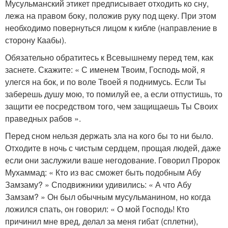
Мусульманский этикет предписывает отходить ко сну,
лежа на правом боку, положив руку под щеку. При этом
необходимо повернуться лицом к кибле (направление в
сторону Каабы).
Обязательно обратитесь к Всевышнему перед тем, как
заснете. Скажите: « С именем Твоим, Господь мой, я
улегся на бок, и по воле Твоей я поднимусь. Если Ты
заберешь душу мою, то помилуй ее, а если отпустишь, то
защити ее посредством того, чем защищаешь Ты Своих
праведных рабов ».
Перед сном нельзя держать зла на кого бы то ни было.
Отходите в ночь с чистым сердцем, прощая людей, даже
если они заслужили ваше негодование. Говорил Пророк
Мухаммад: « Кто из вас сможет быть подобным Абу
Замзаму? » Сподвижники удивились: « А что Абу
Замзам? » Он был обычным мусульманином, но когда
ложился спать, он говорил: « О мой Господь! Кто
причинил мне вред, делал за меня гибат (сплетни),