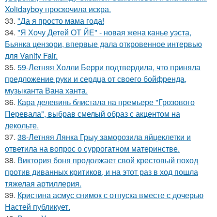
Xolidayboy проскочила искра.
33.
"Да я просто мама года!
34.
"Я Хочу Детей ОТ ЙЕ" - новая жена канье уэста,
Бьянка цензори, впервые дала откровенное интервью
для Vanity Fair.
35.
59-Летняя Холли Берри подтвердила, что приняла
предложение руки и сердца от своего бойфренда,
музыканта Вана ханта.
36.
Кара делевинь блистала на премьере "Грозового
Перевала", выбрав смелый образ с акцентом на
декольте.
37.
38-Летняя Лянка Грыу заморозила яйцеклетки и
ответила на вопрос о суррогатном материнстве.
38.
Виктория боня продолжает свой крестовый поход
против диванных критиков, и на этот раз в ход пошла
тяжелая артиллерия.
39.
Кристина асмус снимок с отпуска вместе с дочерью
Настей публикует.