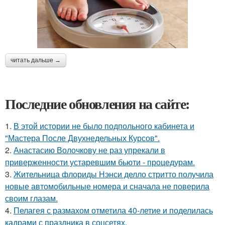
читать дальше →
Последние обновления на сайте:
1.
В этой истории не было подпольного кабинета и
"Мастера После Двухнедельных Курсов".
2.
Анастасию Волочкову не раз упрекали в
приверженности устаревшим бьюти - процедурам.
3.
Жительница флориды Нэнси делло стритто получила
новые автомобильные номера и сначала не поверила
своим глазам.
4.
Пелагея с размахом отметила 40-летие и поделилась
кадрами с праздника в соцсетях.