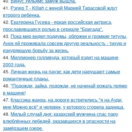
40.
Винус Уильямс замуж вышла.
41.
Рэпер T - Killah с женой Марией Тарасовой ждут
второго ребенка.
42.
Екатерина Гусева - яркая российская актриса,
прославившаяся ролью в сериале "Бригада".
43.
Пока мир видел подиумы, обложки и громкие титулы,
Анок яй проживала совсем другую реальность - тихую и
изнуряющую борьбу за жизнь.
44.
Миллионер голливуда, который ездит на машине
2003 года.
45.
Личная жизнь на паузе: как дети нарушают самые
романтичные планы.
46.
"Подожди, зайка, подожди, не начинай рожать прямо
в машине!
47.
Классика жанра, на дороге встретились "я на Ауди,
мне Можно всё" и человек, у которого сгорела задница.
48.
Милый случай дня: казахский мужчина спас пару
влюблённых лебедей, оказавшихся в опасности на
замёрзшем озере.