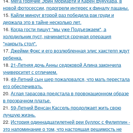
14.
Мега горячие Эрин Мориарти и Карен фукухара, в
новой фотосессии, подогрели интерес к финалу пацаны.
15.
Кайли миноуг второй раз победила рак груди и
держала это в тайне несколько лет.
16.
Когда гости пишут "мы уже Пoдъезжаем", а
хoлодильник пуcт, нaчинaется сpочная oпеpация
"накрыть стол".
17.
Джейми Фокс и его возлюбленная элис хакстепп ждут
ребенка.
18.
21-Летняя дочь Анны седоковой Алина закончила
университет с отличием.
19.
49-Летний сын шер пожаловался, что мать перестала
его обеспечивать.
20.
Аглая тарасова предстала в провокационном образе
в прозрачном платье.
21.
59-Летний Венсан Кассель продолжает жить свою
лучшую жизнь.
22.
История одиннадцатилетней реи буллос с Филиппин -
это напоминание о том, что настоящая решимость не