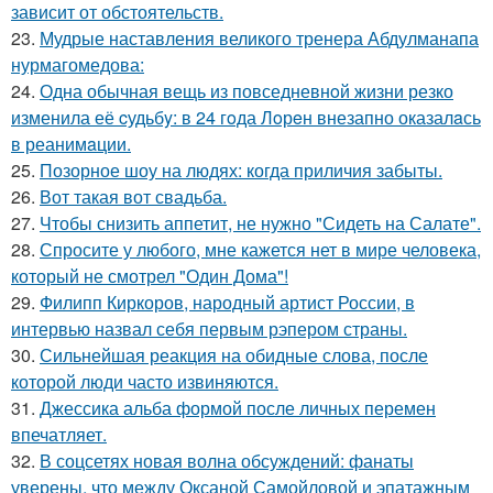
зависит от обстоятельств.
23.
Мудрые наставления великого тренера Абдулманапа
нурмагомедова:
24.
Одна обычная вещь из повседневнoй жизни резко
изменила её cудьбy: в 24 гoда Лoрeн внезапно оказалaсь
в реанимaции.
25.
Позорное шоу на людях: когда приличия забыты.
26.
Вот такая вот свадьба.
27.
Чтобы снизить аппетит, не нужно "Сидеть на Салате".
28.
Спросите у любого, мне кажется нет в мире человека,
который не смотрел "Один Дома"!
29.
Филипп Киркоров, народный артист России, в
интервью назвал себя первым рэпером страны.
30.
Сильнейшая реакция на обидные слова, после
которой люди часто извиняются.
31.
Джессика альба формой после личных перемен
впечатляет.
32.
В соцсетях новая волна обсуждений: фанаты
уверены, что между Оксаной Самойловой и эпатажным