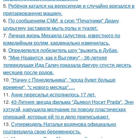
5.
Ребёнок катался на велосипеде и случайно врезался в
припаркованную машину.
6.
По сообщениям СМИ, в сизо "Печатники" Диану
шурыгину заставили мыть полы и туалет.
7.
Личная жизнь Михаила галустяна, известного по
комедийным ролям, кардинально изменилась.
8.
Определился победитель шоу "выжить в Дубае.
9.
"Мне Нравится, как я Выгляжу" - 36-летняя
телеведущая Ида Галич показала фигуру спустя десять
месяцев после родов.
10.
"Начну с Понедельника", "когда будет больше
времени", "с нового месяца"….
11.
Анне пересильд исполнилось 17 лет.
12.
43-Летняя звезда фильма "Дьявол Носит Prada", Энн
хэтэуэй, нарушила молчание по поводу пластических
операций, которые ей то и дело приписывают.
13.
Супермодель Наталья водянова официально
подтвердила свою беременность.