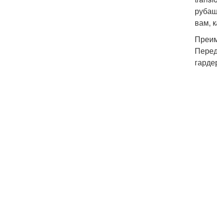
рубаш
вам, 
Преим
Перед
гарде