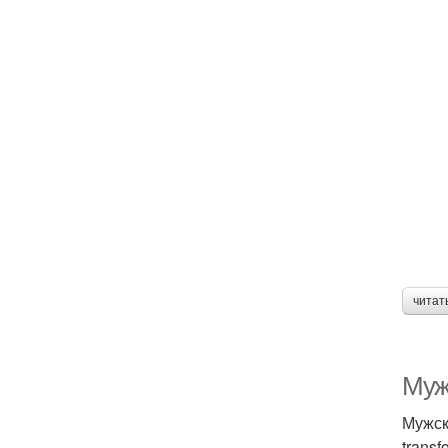
читат
Муж
Мужск
trans