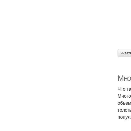
читат
Мно
Что т
Много
объем
толст
попул