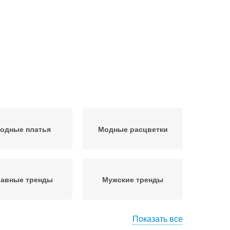
одные платья
Модные расцветки
лавные тренды
Мужские тренды
Показать все
лавный тренд
Модная тенденция