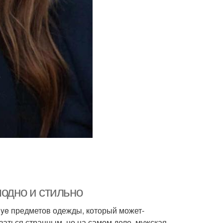
модно и стильно
nye предметов одежды, который может-
азаться странным, но на самом деле, мужская