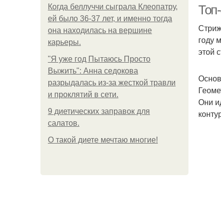
Когда беллуччи сыграла Клеопатру,
Топ
ей было 36-37 лет, и именно тогда
Стриж
она находилась на вершине
году 
карьеры.
этой 
"Я уже год Пытаюсь Просто
Выжить": Анна седокова
Основ
разрыдалась из-за жесткой травли
Геоме
и проклятий в сети.
Они и
9 диетических заправок для
конту
салатов.
О такой диете мечтаю многие!